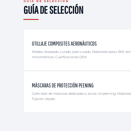
GUÍA DE SELECCIÓN
GUÍA DE SELECCIÓN
UTILLAJE COMPOSITES AERONÁUTICOS
Moldes, drapeado, curado, post-curado. Materiales epoxi, BMI, ter
micrométricas. Cualificaciones OEM.
MÁSCARAS DE PROTECCIÓN PEENING
Corte láser de máscaras dedicadas a zonas no-peening. Materiale
Fijación rápida.