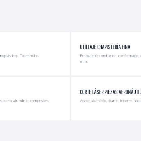
UTILLAJE CHAPISTERÍA FINA
moplásticos. Tolerancias
Embutición profunda, conformado, pl
mm.
CORTE LÁSER PIEZAS AERONÁUTI
s acero, aluminio, composites.
Acero, aluminio, titanio, Inconel ha