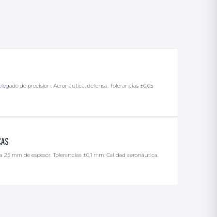
egado de precisión. Aeronáutica, defensa. Tolerancias ±0,05
CAS
sta 25 mm de espesor. Tolerancias ±0,1 mm. Calidad aeronáutica.