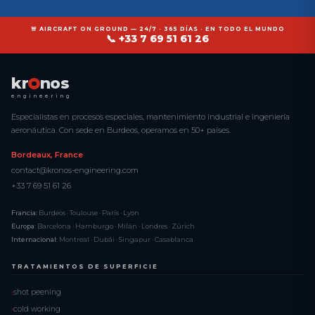
🚨 AIRCRAFT ON GROUND — 24/7 · 365 DÍAS · EN TODO EL MUNDO
📞 +33 7 69 51 61 26
kr
nos
engineering
Especialistas en procesos especiales, mantenimiento industrial e ingeniería
aeronáutica. Con sede en Burdeos, operamos en 50+ países.
Bordeaux, France
contact@kronos-engineering.com
+33 7 69 51 61 26
Francia:
Burdeos · Toulouse · París · Lyon
Europa:
Barcelona · Hamburgo · Milán · Londres · Zúrich
Internacional:
Montreal · Dubái · Singapur · Casablanca
TRATAMIENTOS DE SUPERFICIE
shot peening
cold working