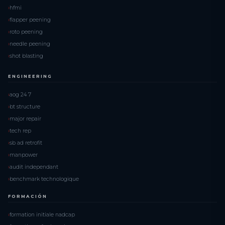
hfmi
flapper peening
roto peening
needle peening
shot blasting
ENGINEERING
aog 24 7
bt structure
major repair
tech rep
sb ad retrofit
manpower
audit independant
benchmark technologique
FORMACIÓN
formation initiale nadcap