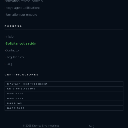
formation refresh nadcap
recyclage qualifications
formation sur mesure
EMPRESA
Inicio
Solicitar cotización
Contacto
Blog Técnico
FAQ
CERTIFICACIONES
NADCAP Heat Treatment
EN 9100 / AS9100
AMS 2430
AMS 2432
PART-145
BACC 5060
© 2025 Kronos Engineering
50+