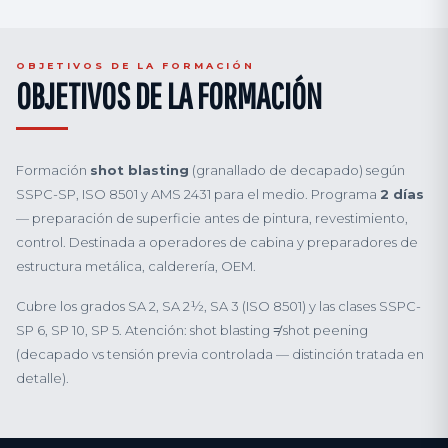
OBJETIVOS DE LA FORMACIÓN
OBJETIVOS DE LA FORMACIÓN
Formación
shot blasting
(granallado de decapado) según
SSPC-SP, ISO 8501 y AMS 2431 para el medio. Programa
2 días
— preparación de superficie antes de pintura, revestimiento,
control. Destinada a operadores de cabina y preparadores de
estructura metálica, calderería, OEM.
Cubre los grados SA 2, SA 2½, SA 3 (ISO 8501) y las clases SSPC-
SP 6, SP 10, SP 5. Atención: shot blasting ≠ shot peening
(decapado vs tensión previa controlada — distinción tratada en
detalle).