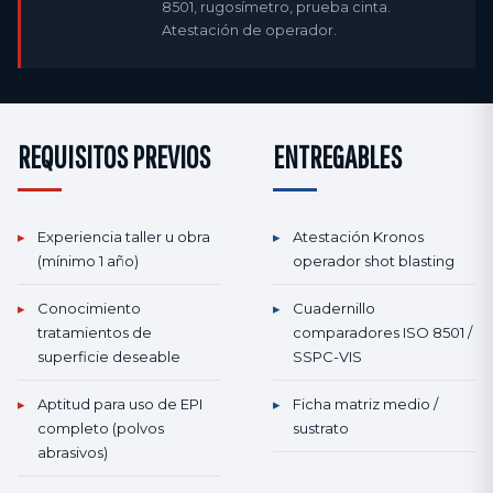
8501, rugosímetro, prueba cinta.
Atestación de operador.
REQUISITOS PREVIOS
ENTREGABLES
▸
Experiencia taller u obra
▸
Atestación Kronos
(mínimo 1 año)
operador shot blasting
▸
Conocimiento
▸
Cuadernillo
tratamientos de
comparadores ISO 8501 /
superficie deseable
SSPC-VIS
▸
Aptitud para uso de EPI
▸
Ficha matriz medio /
completo (polvos
sustrato
abrasivos)