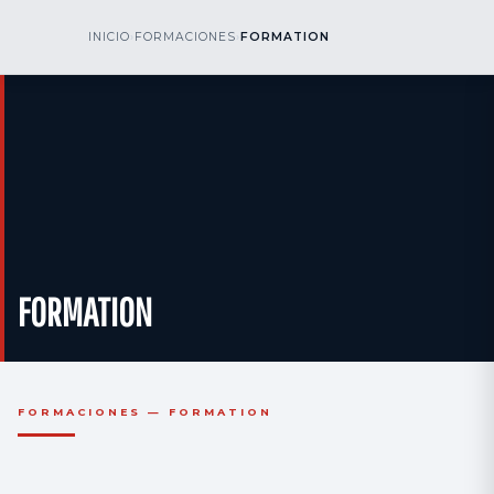
kr
nos
INICIO
›
FORMACIONES
›
FORMATION
LLÁMENOS
AOG 24/7
engineering
FORMATION
FORMACIONES — FORMATION