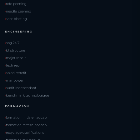
roto peening
needle peening
shot blasting
ENGINEERING
aog 24 7
bt structure
major repair
tech rep
sb ad retrofit
manpower
audit independant
benchmark technologique
FORMACIÓN
formation initiale nadcap
formation refresh nadcap
recyclage qualifications