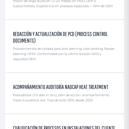
Misión de larga duración (3-24 meses) en MRO, OEM o
subcontratista. Experiencia en procesos especiales + SRM de OEM.
REDACCIÓN Y ACTUALIZACIÓN DE PCD (PROCESS CONTROL
DOCUMENTS)
Procedimientos de calidad para shot peening, cold working, flapper
peening, HFMI. Conformidad con la última revisión AMS y
requisitos OEM.
ACOMPAÑAMIENTO AUDITORÍA NADCAP HEAT TREATMENT
Preauditoría (3-5 días in situ), plan de acción, acompañamiento
hasta la auditoría real. Tasa de éxito 100% desde 2020.
CUALIFICACIÓN DE PROCESOS EN INSTALACIONES DEL CLIENTE