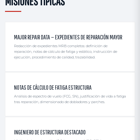
MISIONES TÍPICAS
MAJOR REPAIR DATA — EXPEDIENTES DE REPARACIÓN MAYOR
Redacción de expedientes MRB completos: definición de
reparación, notas de cálculo de fatiga y estático, instrucción de
ejecución, procedimiento de calidad, trazabilidad.
NOTAS DE CÁLCULO DE FATIGA ESTRUCTURA
Análisis de espectro de vuelo (FCG, SN), justificación de vida a fatiga
tras reparación, dimensionado de dobladores y parches.
INGENIERO DE ESTRUCTURA DESTACADO