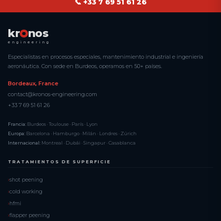
📞 +33 7 69 51 61 26
kr
nos
engineering
Especialistas en procesos especiales, mantenimiento industrial e ingeniería
aeronáutica. Con sede en Burdeos, operamos en 50+ países.
Bordeaux, France
contact@kronos-engineering.com
+33 7 69 51 61 26
Francia:
Burdeos · Toulouse · París · Lyon
Europa:
Barcelona · Hamburgo · Milán · Londres · Zúrich
Internacional:
Montreal · Dubái · Singapur · Casablanca
TRATAMIENTOS DE SUPERFICIE
shot peening
cold working
hfmi
flapper peening