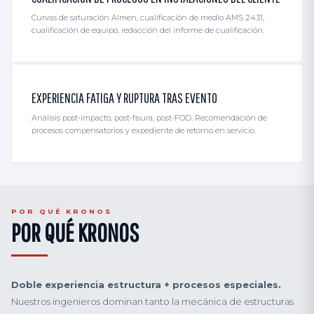
Curvas de saturación Almen, cualificación de medio AMS 2431,
cualificación de equipo, redacción del informe de cualificación.
EXPERIENCIA FATIGA Y RUPTURA TRAS EVENTO
Análisis post-impacto, post-fisura, post-FOD. Recomendación de
procesos compensatorios y expediente de retorno en servicio.
POR QUÉ KRONOS
POR QUÉ KRONOS
Doble experiencia estructura + procesos especiales.
Nuestros ingenieros dominan tanto la mecánica de estructuras