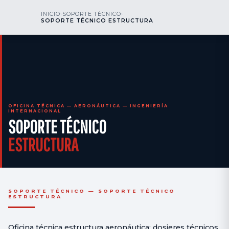
kr
nos
INICIO
›
SOPORTE TÉCNICO
›
LLÁMENOS
AOG 24/7
SOPORTE TÉCNICO ESTRUCTURA
engineering
OFICINA TÉCNICA — AERONÁUTICA — INGENIERÍA
INTERNACIONAL
SOPORTE TÉCNICO
ESTRUCTURA
SOPORTE TÉCNICO — SOPORTE TÉCNICO
ESTRUCTURA
Oficina técnica estructura aeronáutica: dosieres técnicos,