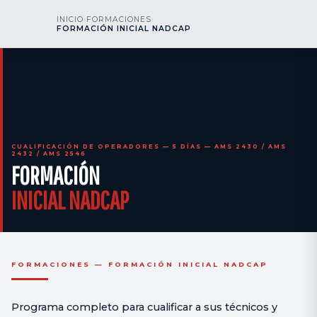
kr
nos
INICIO
›
FORMACIONES
›
LLÁMENOS
AOG 24/7
FORMACIÓN INICIAL NADCAP
engineering
CUALIFICACIÓN DE OPERADORES — 5 DÍAS — AMS 2430 / AMS
2432 / AMS 2546
FORMACIÓN
INICIAL NADCAP
FORMACIONES — FORMACIÓN INICIAL NADCAP
Programa completo para cualificar a sus técnicos y