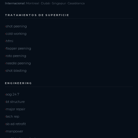
Internacional:
Montreal · Dubái · Singapur · Casablanca
TRATAMIENTOS DE SUPERFICIE
shot peening
cold working
hfmi
flapper peening
roto peening
needle peening
shot blasting
ENGINEERING
aog 24 7
bt structure
major repair
tech rep
sb ad retrofit
manpower