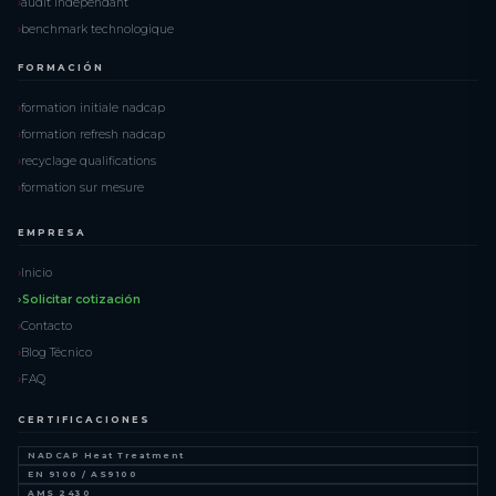
audit independant
benchmark technologique
FORMACIÓN
formation initiale nadcap
formation refresh nadcap
recyclage qualifications
formation sur mesure
EMPRESA
Inicio
Solicitar cotización
Contacto
Blog Técnico
FAQ
CERTIFICACIONES
NADCAP Heat Treatment
EN 9100 / AS9100
AMS 2430