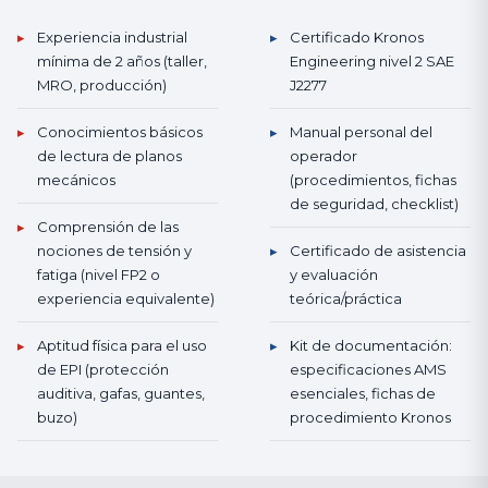
▸
Experiencia industrial
▸
Certificado Kronos
mínima de 2 años (taller,
Engineering nivel 2 SAE
MRO, producción)
J2277
▸
Conocimientos básicos
▸
Manual personal del
de lectura de planos
operador
mecánicos
(procedimientos, fichas
de seguridad, checklist)
▸
Comprensión de las
nociones de tensión y
▸
Certificado de asistencia
fatiga (nivel FP2 o
y evaluación
experiencia equivalente)
teórica/práctica
▸
Aptitud física para el uso
▸
Kit de documentación:
de EPI (protección
especificaciones AMS
auditiva, gafas, guantes,
esenciales, fichas de
buzo)
procedimiento Kronos