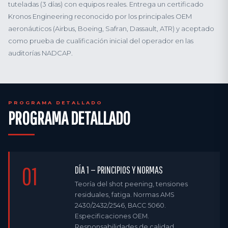
tuteladas (3 días) con equipos reales. Entrega un certificado
Kronos Engineering reconocido por los principales OEM
aeronáuticos (Airbus, Boeing, Safran, Dassault, ATR) y aceptado
como prueba de cualificación inicial del operador en las
auditorías NADCAP.
PROGRAMA DETALLADO
PROGRAMA DETALLADO
01
DÍA 1 — PRINCIPIOS Y NORMAS
Teoría del shot peening, tensiones
residuales, fatiga. Normas AMS
2430/2432/2546, BACC 5060.
Especificaciones OEM.
Responsabilidades de calidad.