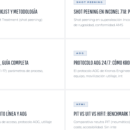
SHOT PEENING
CKLIST Y METODOLOGÍA
SHOT PEENING EN INCONEL 718:
t Treatment (shot peening):
Shot peening en superaleación Incone
de rugosidad, conformidad AMS
AOG
7, GUÍA COMPLETA
PROTOCOLO AOG 24/7: CÓMO KR
i-17): parámetros de proceso,
El protocolo AOG de Kronos Engineer
equipo, movilización utillaje, int
HFMI
TO LÍNEA Y AOG
PIT VS UIT VS HIFIT: BENCHMARK
e acceso, protocolo AOG, utillaje
Comparativa neutra PIT (neumático) v
coste, accesibilidad. Sin inte