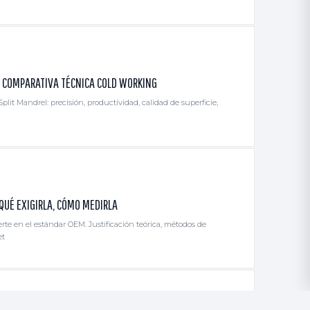
: COMPARATIVA TÉCNICA COLD WORKING
plit Mandrel: precisión, productividad, calidad de superficie,
QUÉ EXIGIRLA, CÓMO MEDIRLA
te en el estándar OEM. Justificación teórica, métodos de
et