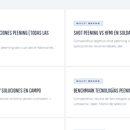
MULTI BRAND
ACIONES PEENING (TODAS LAS
SHOT PEENING VS HFMI EN SOLD
Comparativa objetiva shot peening vs
aplicaciones recomendadas, dat
peening sea cual sea el fabricante.
MULTI BRAND
Y SOLUCIONES EN CAMPO
BENCHMARK TECNOLOGÍAS PEENIN
shore: entorno severo (corrosión +
Comparativa neutra de tecnologías pe
ultrasonic, laser. Matriz de selecció