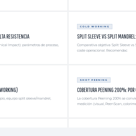
COLD WORKING
LTA RESISTENCIA
SPLIT SLEEVE VS SPLIT MANDREL
al Impact): parámetros de proceso,
Comparativa objetiva Split Sleeve vs S
coste operacional. Recomendac
SHOT PEENING
 WORKING)
COBERTURA PEENING 200%: POR 
pio, equipo split sleeve/mandrel,
La cobertura Peening 200% se convier
medición (visual, PeenScan, colorim
SHOT PEENING