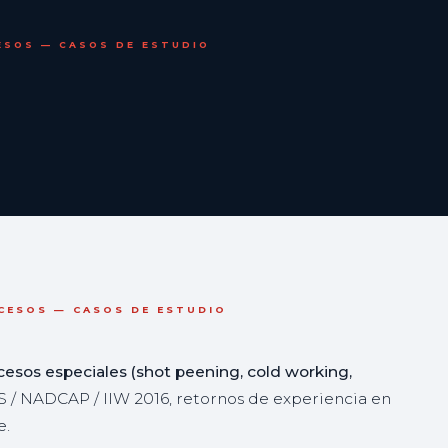
ESOS — CASOS DE ESTUDIO
OCESOS — CASOS DE ESTUDIO
esos especiales (shot peening, cold working,
S / NADCAP / IIW 2016, retornos de experiencia en
e.