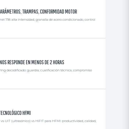
 PARÁMETROS, TRAMPAS, CONFORMIDAD MOTOR
l 718: alta intensidad, granalla de acero condicionado, control
ONOS RESPONDE EN MENOS DE 2 HORAS
ing decodificado: guardia, cualificación técnica, compromiso
 TECNOLÓGICO HFMI
s UIT (ultrasónico) vs HiFIT para HFMI: productividad, calidad,