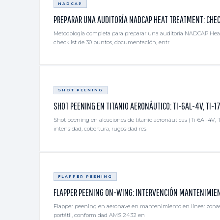
NADCAP
PREPARAR UNA AUDITORÍA NADCAP HEAT TREATMENT: CHE
Metodología completa para preparar una auditoría NADCAP Hea
checklist de 30 puntos, documentación, entr
SHOT PEENING
SHOT PEENING EN TITANIO AERONÁUTICO: TI-6AL-4V, TI-1
Shot peening en aleaciones de titanio aeronáuticas (Ti-6Al-4V, T
intensidad, cobertura, rugosidad res
FLAPPER PEENING
FLAPPER PEENING ON-WING: INTERVENCIÓN MANTENIMIEN
Flapper peening en aeronave en mantenimiento en línea: zonas d
portátil, conformidad AMS 2432 en