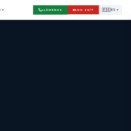
🇪🇸
N
▾
ES ▾
LLÁMENOS
AOG 24/7