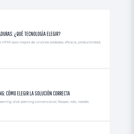
ADURAS: ¿QUÉ TECNOLOGÍA ELEGIR?
 HFMI para mejora de uniones soldadas: eficacia, productividad,
G: CÓMO ELEGIR LA SOLUCIÓN CORRECTA
ening: shot peening convencional, flapper, roto, needle,