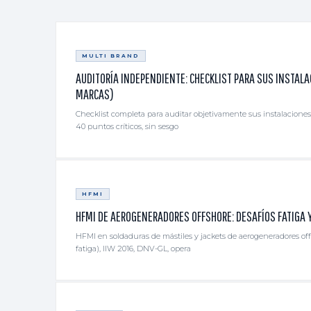
MULTI BRAND
AUDITORÍA INDEPENDIENTE: CHECKLIST PARA SUS INSTAL
MARCAS)
Checklist completa para auditar objetivamente sus instalaciones 
40 puntos críticos, sin sesgo
HFMI
HFMI DE AEROGENERADORES OFFSHORE: DESAFÍOS FATIGA 
HFMI en soldaduras de mástiles y jackets de aerogeneradores off
fatiga), IIW 2016, DNV-GL, opera