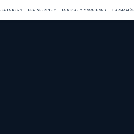
SECTORES
▾
ENGINEERING
▾
EQUIPOS Y MÁQUINAS
▾
FORMACIÓ