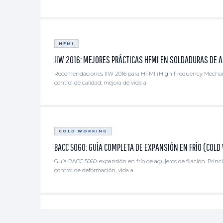
HFMI
IIW 2016: MEJORES PRÁCTICAS HFMI EN SOLDADURAS DE A
Recomendaciones IIW 2016 para HFMI (High Frequency Mechanic
control de calidad, mejora de vida a
COLD WORKING
BACC 5060: GUÍA COMPLETA DE EXPANSIÓN EN FRÍO (COLD
Guía BACC 5060: expansión en frío de agujeros de fijación. Princi
control de deformación, vida a
SHOT PEENING