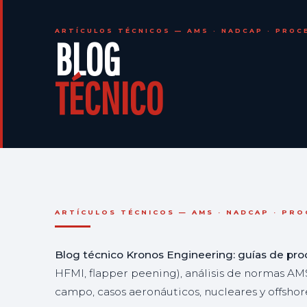
ARTÍCULOS TÉCNICOS — AMS · NADCAP · PROC
BLOG
TÉCNICO
ARTÍCULOS TÉCNICOS — AMS · NADCAP · PR
Blog técnico Kronos Engineering: guías de proc
HFMI, flapper peening), análisis de normas AM
campo, casos aeronáuticos, nucleares y offshor