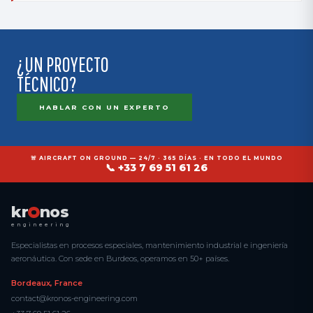
¿UN PROYECTO
TÉCNICO?
HABLAR CON UN EXPERTO
🚨 AIRCRAFT ON GROUND — 24/7 · 365 DÍAS · EN TODO EL MUNDO
📞 +33 7 69 51 61 26
kr
nos
engineering
Especialistas en procesos especiales, mantenimiento industrial e ingeniería
aeronáutica. Con sede en Burdeos, operamos en 50+ países.
Bordeaux, France
contact@kronos-engineering.com