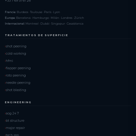
+33 7 69 51 61 26
Francia:
Burdeos · Toulouse · París · Lyon
Europa:
Barcelona · Hamburgo · Milán · Londres · Zúrich
Internacional:
Montreal · Dubái · Singapur · Casablanca
TRATAMIENTOS DE SUPERFICIE
shot peening
cold working
hfmi
flapper peening
roto peening
needle peening
shot blasting
ENGINEERING
aog 24 7
bt structure
major repair
tech rep