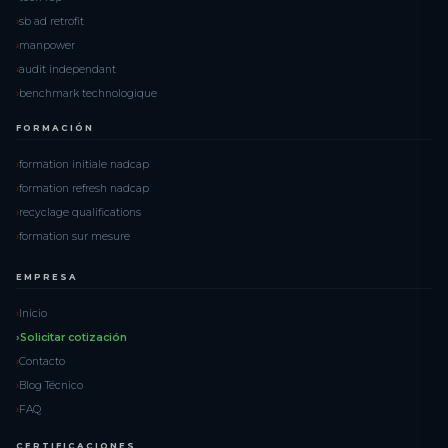
sb ad retrofit
manpower
audit independant
benchmark technologique
FORMACIÓN
formation initiale nadcap
formation refresh nadcap
recyclage qualifications
formation sur mesure
EMPRESA
Inicio
Solicitar cotización
Contacto
Blog Técnico
FAQ
CERTIFICACIONES