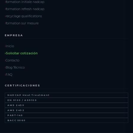
formation initiale nadcap
formation refresh nadcap
recyclage qualifications
formation sur mesure
EMPRESA
Inicio
Solicitar cotización
Contacto
Blog Técnico
FAQ
CERTIFICACIONES
NADCAP Heat Treatment
EN 9100 / AS9100
AMS 2430
AMS 2432
PART-145
BACC 5060