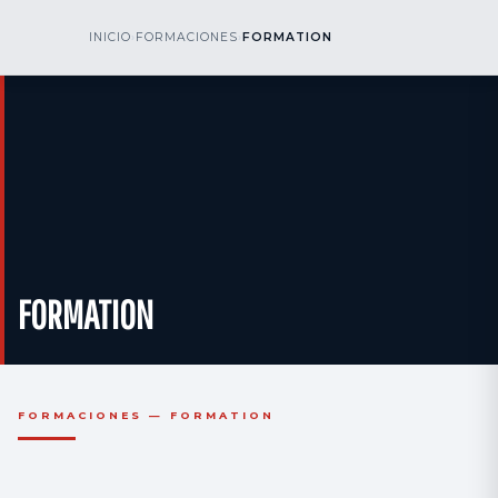
kr
nos
INICIO
›
FORMACIONES
›
FORMATION
LLÁMENOS
AOG 24/7
engineering
FORMATION
FORMACIONES — FORMATION