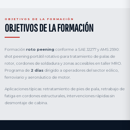
OBJETIVOS DE LA FORMACIÓN
OBJETIVOS DE LA FORMACIÓN
Formación
roto peening
conforme a SAE J2277 y AMS 2590:
shot peening portátil rotativo para tratamiento de palas de
rotor, cordones de soldadura y zonas accesibles en taller MRO.
Programa de
2 días
dirigido a operadores del sector eólico,
ferroviario y aeronáutico de motor.
Aplicaciones típicas: retratamiento de pies de pala, retrabajo de
fatiga en cordones estructurales, intervenciones rápidas sin
desmontaje de cabina.