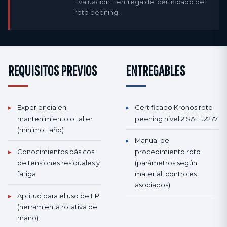
Evaluación + entrega del certificado de
roto peening.
REQUISITOS PREVIOS
ENTREGABLES
▸
Experiencia en
▸
Certificado Kronos roto
mantenimiento o taller
peening nivel 2 SAE J2277
(mínimo 1 año)
▸
Manual de
▸
Conocimientos básicos
procedimiento roto
de tensiones residuales y
(parámetros según
fatiga
material, controles
asociados)
▸
Aptitud para el uso de EPI
(herramienta rotativa de
mano)