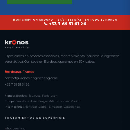
🚨 AIRCRAFT ON GROUND — 24/7 · 365 DÍAS · EN TODO EL MUNDO
📞 +33 7 69 51 61 26
kr
nos
engineering
Especialistas en procesos especiales, mantenimiento industrial e ingeniería
aeronáutica. Con sede en Burdeos, operamos en 50+ países.
Bordeaux, France
contact@kronos-engineering.com
+33 7 69 51 61 26
Francia:
Burdeos · Toulouse · París · Lyon
Europa:
Barcelona · Hamburgo · Milán · Londres · Zúrich
Internacional:
Montreal · Dubái · Singapur · Casablanca
TRATAMIENTOS DE SUPERFICIE
shot peening