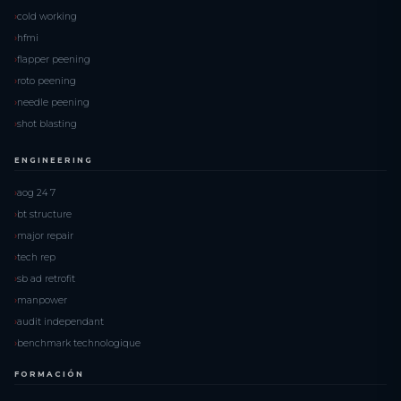
cold working
hfmi
flapper peening
roto peening
needle peening
shot blasting
ENGINEERING
aog 24 7
bt structure
major repair
tech rep
sb ad retrofit
manpower
audit independant
benchmark technologique
FORMACIÓN