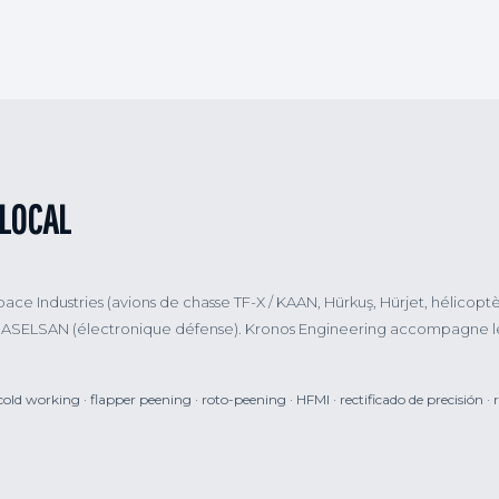
LOCAL
ace Industries (avions de chasse TF-X / KAAN, Hürkuş, Hürjet, hélicopt
les), ASELSAN (électronique défense). Kronos Engineering accompagne l
.
 working · flapper peening · roto-peening · HFMI · rectificado de precisión · r