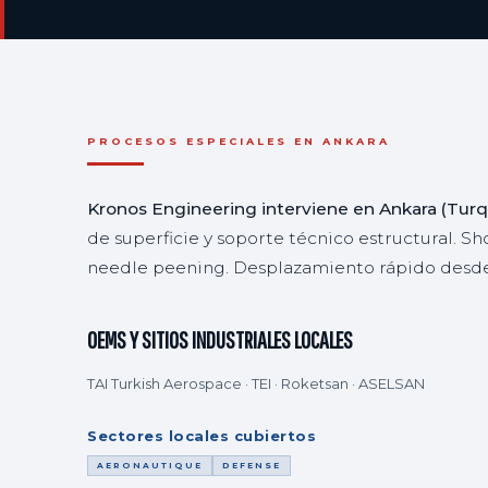
PROCESOS ESPECIALES EN ANKARA
Kronos Engineering interviene en Ankara (Turq
de superficie y soporte técnico estructural. S
needle peening. Desplazamiento rápido desde 
OEMS Y SITIOS INDUSTRIALES LOCALES
TAI Turkish Aerospace · TEI · Roketsan · ASELSAN
Sectores locales cubiertos
AERONAUTIQUE
DEFENSE