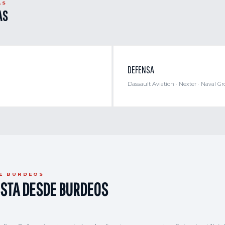
AS
AS
DEFENSA
Dassault Aviation · Nexter · Naval Gr
DE BURDEOS
ESTA DESDE BURDEOS