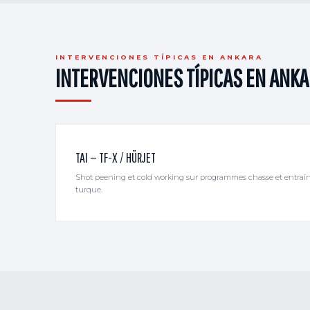
INTERVENCIONES TÍPICAS EN ANKARA
INTERVENCIONES TÍPICAS EN ANK
TAI — TF-X / HÜRJET
Shot peening et cold working sur programmes chasse et entraîn
turque.