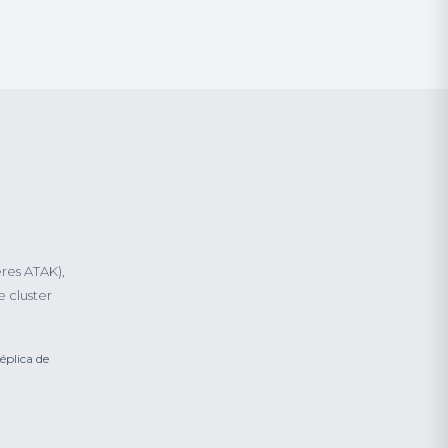
ères ATAK),
e cluster
éplica de