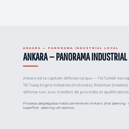
ANKARA — PANORAMA INDUSTRIAL LOCAL
ANKARA — PANORAMA INDUSTRIAL 
Ankara est la capitale défense turque — TAI Turkish Aerosp
TEI Tusaş Engine Industries (motoriste), Roketsan (missi
défense turc avec transfert de procédés et qualifications
Procesos desplegados habitualmente en Ankara: shot peening · cold
superficie · peening ultrasónico.