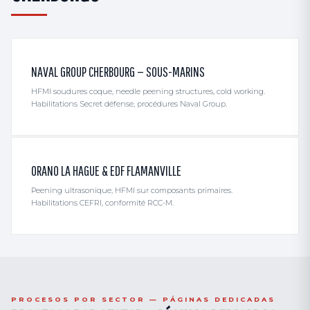
NAVAL GROUP CHERBOURG — SOUS-MARINS
HFMI soudures coque, needle peening structures, cold working.
Habilitations Secret défense, procédures Naval Group.
ORANO LA HAGUE & EDF FLAMANVILLE
Peening ultrasonique, HFMI sur composants primaires.
Habilitations CEFRI, conformité RCC-M.
PROCESOS POR SECTOR — PÁGINAS DEDICADAS