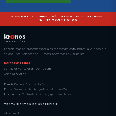
🚨 AIRCRAFT ON GROUND — 24/7 · 365 DÍAS · EN TODO EL MUNDO
📞 +33 7 69 51 61 26
kr
nos
engineering
Especialistas en procesos especiales, mantenimiento industrial e ingeniería
aeronáutica. Con sede en Burdeos, operamos en 50+ países.
Bordeaux, France
contact@kronos-engineering.com
+33 7 69 51 61 26
Francia:
Burdeos · Toulouse · París · Lyon
Europa:
Barcelona · Hamburgo · Milán · Londres · Zúrich
Internacional:
Montreal · Dubái · Singapur · Casablanca
TRATAMIENTOS DE SUPERFICIE
shot peening