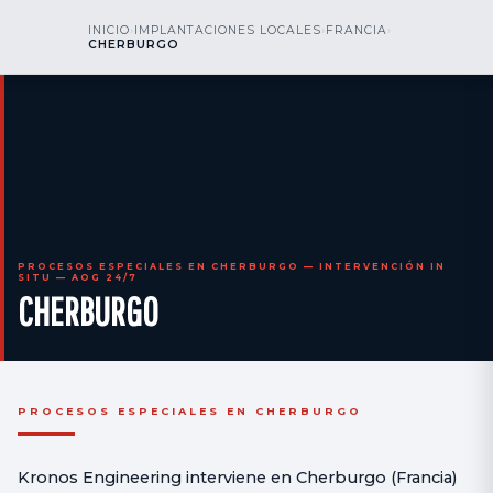
kr
nos
INICIO
›
IMPLANTACIONES LOCALES
›
FRANCIA
›
LLÁMENOS
AOG 24/7
CHERBURGO
engineering
PROCESOS ESPECIALES EN CHERBURGO — INTERVENCIÓN IN
SITU — AOG 24/7
CHERBURGO
PROCESOS ESPECIALES EN CHERBURGO
Kronos Engineering interviene en Cherburgo (Francia)