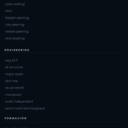
cold working
hfmi
flapper peening
roto peening
needle peening
shot blasting
ENGINEERING
aog 24 7
bt structure
major repair
tech rep
sb ad retrofit
manpower
audit independant
benchmark technologique
FORMACIÓN