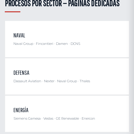
PROCESOS POR SECTOR — PÁGINAS DEDICADAS
NAVAL
Naval Group · Fincantieri · Damen · DCNS
DEFENSA
Dassault Aviation · Nexter · Naval Group · Thales
ENERGÍA
Siemens Gamesa · Vestas · GE Renewable · Enercon