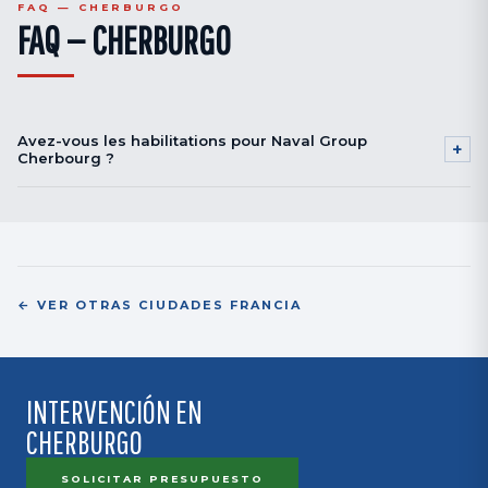
FAQ — CHERBURGO
FAQ — CHERBURGO
Avez-vous les habilitations pour Naval Group
+
Cherbourg ?
Oui. Habilitations défense, formation sécurité, procédures Naval Group en
place pour intervention sous-marin et structures critiques.
← VER OTRAS CIUDADES FRANCIA
INTERVENCIÓN EN
CHERBURGO
SOLICITAR PRESUPUESTO