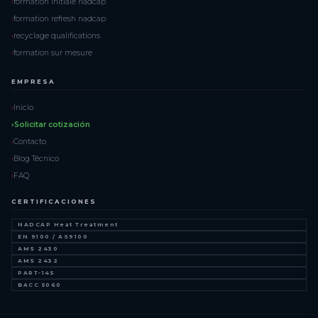
formation initiale nadcap
formation refresh nadcap
recyclage qualifications
formation sur mesure
EMPRESA
Inicio
Solicitar cotización
Contacto
Blog Técnico
FAQ
CERTIFICACIONES
NADCAP Heat Treatment
EN 9100 / AS9100
AMS 2430
AMS 2432
PART-145
BACC 5060