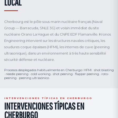
LOCAL
Cherbourg est le pôle sous-marin nucléaire français (Naval
Group — Barracuda, SNLE 3G) et voisin immédiat du site
nucléaire Orano La Hague et du CNPE EDF Flamanville. Kronos
Engineering intervient sur les structures navales critiques, les
soudures coque épaisses (HFMI), les internes de cuve (peening
ultrasonique), dans un environnement à très haute sensibilité
sécurité défense et nucléaire.
Procesos desplegados habitualmente en Cherburgo: HFMI · shot blasting
· needle peening · cold working · shot peening · flapper peening · roto-
peening · peening ultrasónico.
INTERVENCIONES TÍPICAS EN CHERBURGO
INTERVENCIONES TÍPICAS EN
CHERBURGO