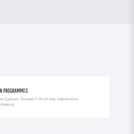
ON PROGRAMMES
es Typhoon, Tempest, F-35 UK avec interventions
amlesbury.