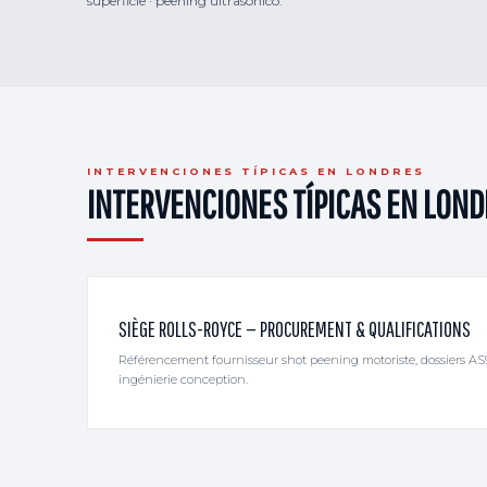
superficie · peening ultrasónico.
INTERVENCIONES TÍPICAS EN LONDRES
INTERVENCIONES TÍPICAS EN LON
SIÈGE ROLLS-ROYCE — PROCUREMENT & QUALIFICATIONS
Référencement fournisseur shot peening motoriste, dossiers AS
ingénierie conception.