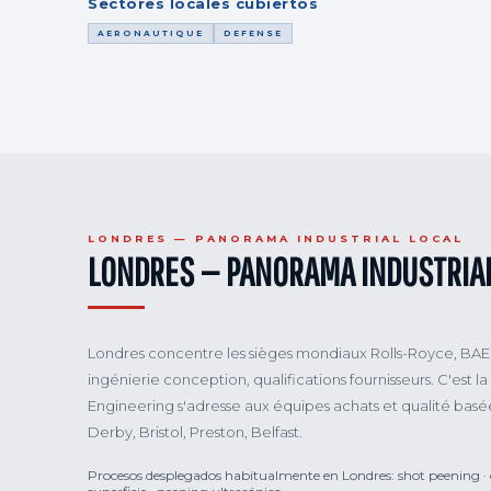
Sectores locales cubiertos
AERONAUTIQUE
DEFENSE
LONDRES — PANORAMA INDUSTRIAL LOCAL
LONDRES — PANORAMA INDUSTRIAL
Londres concentre les sièges mondiaux Rolls-Royce, BAE
ingénierie conception, qualifications fournisseurs. C'est
Engineering s'adresse aux équipes achats et qualité basé
Derby, Bristol, Preston, Belfast.
Procesos desplegados habitualmente en Londres: shot peening · col