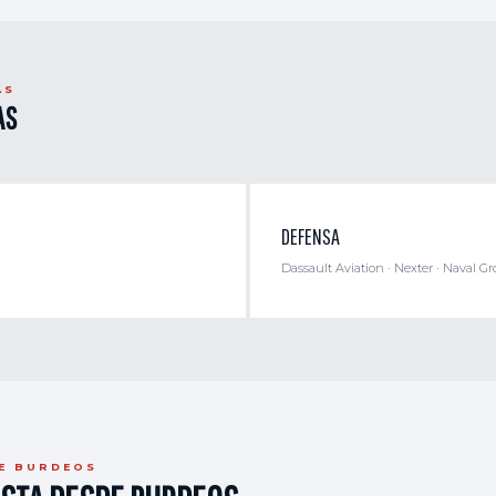
AS
AS
DEFENSA
Dassault Aviation · Nexter · Naval Gr
DE BURDEOS