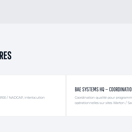
DRES
BAE SYSTEMS HQ — COORDINATI
9100 / NADCAP, interlocution
Coordination qualité pour programm
opérationnelles sur sites Warton / S