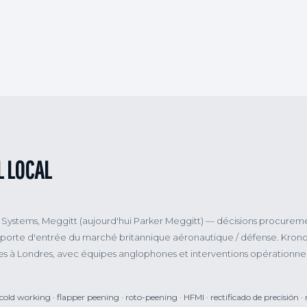
 LOCAL
 Systems, Meggitt (aujourd'hui Parker Meggitt) — décisions procurem
 la porte d'entrée du marché britannique aéronautique / défense. Kron
es à Londres, avec équipes anglophones et interventions opérationnel
d working · flapper peening · roto-peening · HFMI · rectificado de precisión · 