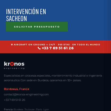
INTERVENCIÓN EN
SACHEON
SOLICITAR PRESUPUESTO
🚨 AIRCRAFT ON GROUND — 24/7 · 365 DÍAS · EN TODO EL MUNDO
📞 +33 7 69 51 61 26
kr
nos
engineering
Especialistas en procesos especiales, mantenimiento industrial e ingeniería
aeronáutica. Con sede en Burdeos, operamos en 50+ países.
Bordeaux, France
contact@kronos-engineering.com
+33 7 69 51 61 26
Francia:
Burdeos · Toulouse · París · Lyon