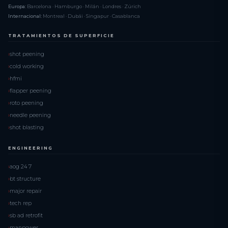
Europa:
Barcelona · Hamburgo · Milán · Londres · Zúrich
Internacional:
Montreal · Dubái · Singapur · Casablanca
TRATAMIENTOS DE SUPERFICIE
shot peening
cold working
hfmi
flapper peening
roto peening
needle peening
shot blasting
ENGINEERING
aog 24 7
bt structure
major repair
tech rep
sb ad retrofit
manpower