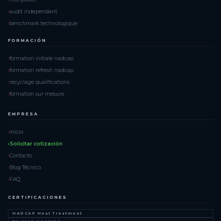
audit independant
benchmark technologique
FORMACIÓN
formation initiale nadcap
formation refresh nadcap
recyclage qualifications
formation sur mesure
EMPRESA
Inicio
Solicitar cotización
Contacto
Blog Técnico
FAQ
CERTIFICACIONES
NADCAP Heat Treatment