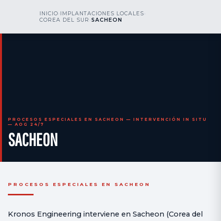
kr
nos
INICIO
›
IMPLANTACIONES LOCALES
›
LLÁMENOS
AOG 24/7
COREA DEL SUR
›
SACHEON
engineering
PROCESOS ESPECIALES EN SACHEON — INTERVENCIÓN IN SITU
— AOG 24/7
SACHEON
PROCESOS ESPECIALES EN SACHEON
Kronos Engineering interviene en Sacheon (Corea del