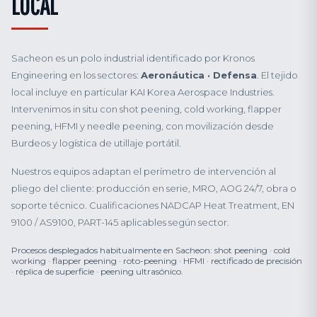
LOCAL
Sacheon es un polo industrial identificado por Kronos
Engineering en los sectores:
Aeronáutica · Defensa
. El tejido
local incluye en particular KAI Korea Aerospace Industries.
Intervenimos in situ con shot peening, cold working, flapper
peening, HFMI y needle peening, con movilización desde
Burdeos y logística de utillaje portátil.
Nuestros equipos adaptan el perímetro de intervención al
pliego del cliente: producción en serie, MRO, AOG 24/7, obra o
soporte técnico. Cualificaciones NADCAP Heat Treatment, EN
9100 / AS9100, PART-145 aplicables según sector.
Procesos desplegados habitualmente en Sacheon: shot peening · cold
working · flapper peening · roto-peening · HFMI · rectificado de precisión
· réplica de superficie · peening ultrasónico.