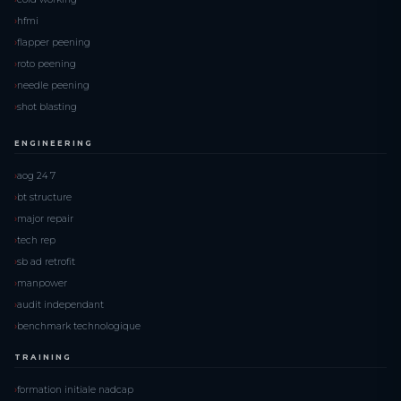
hfmi
flapper peening
roto peening
needle peening
shot blasting
ENGINEERING
aog 24 7
bt structure
major repair
tech rep
sb ad retrofit
manpower
audit independant
benchmark technologique
TRAINING
formation initiale nadcap