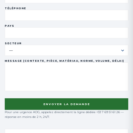
TÉLÉPHONE
PAYS
SECTEUR
MESSAGE (CONTEXTE, PIÈCE, MATÉRIAU, NORME, VOLUME, DÉLAI)
ENVOYER LA DEMANDE
Pour une urgence AOG, appelez directement la ligne dédiée +33 7 69 51 61 26 —
réponse en moins de 2 h, 24/7.