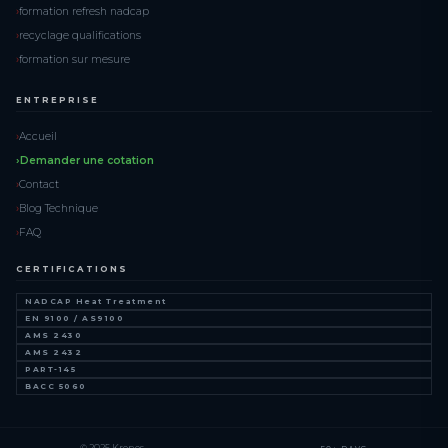
formation refresh nadcap
recyclage qualifications
formation sur mesure
ENTREPRISE
Accueil
Demander une cotation
Contact
Blog Technique
FAQ
CERTIFICATIONS
NADCAP Heat Treatment
EN 9100 / AS9100
AMS 2430
AMS 2432
PART-145
BACC 5060
© 2025 Kronos