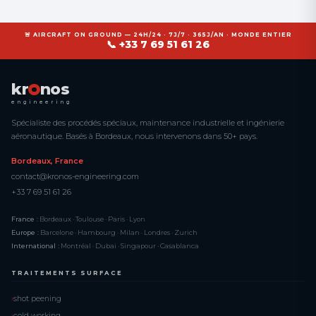
🚨 AIRCRAFT ON GROUND — 24H/24 · 7J/7 · 365J/AN · MONDE ENTIER
📞 +33 7 69 51 61 26
kr
nos
engineering
Spécialiste des procédés spéciaux, maintenance industrielle et ingénierie
aéronautique. Basés à Bordeaux, nous intervenons dans 50+ pays.
Bordeaux, France
contact@kronos-engineering.com
+33 7 69 51 61 26
France :
Bordeaux · Toulouse · Paris · Lyon
Europe :
Barcelone · Hambourg · Milan · Londres · Zurich
International :
Montréal · Dubai · Singapour · Casablanca
TRAITEMENTS SURFACE
shot peening
cold working