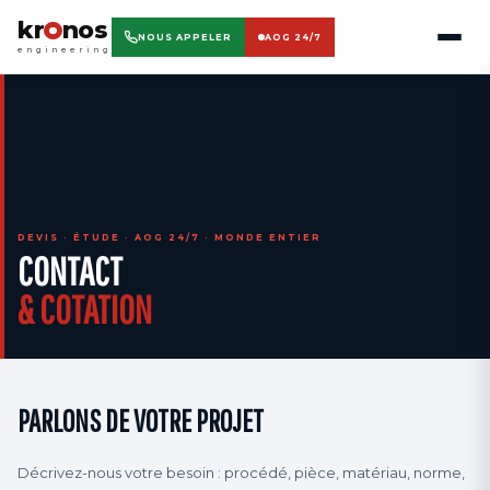
kr
nos
NOUS APPELER
AOG 24/7
engineering
DEVIS · ÉTUDE · AOG 24/7 · MONDE ENTIER
CONTACT
& COTATION
PARLONS DE VOTRE PROJET
Décrivez-nous votre besoin : procédé, pièce, matériau, norme,