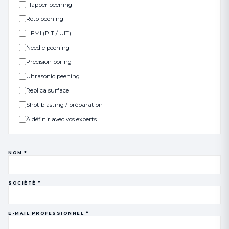
Flapper peening
Roto peening
HFMI (PIT / UIT)
Needle peening
Precision boring
Ultrasonic peening
Replica surface
Shot blasting / préparation
À définir avec vos experts
NOM *
SOCIÉTÉ *
E-MAIL PROFESSIONNEL *