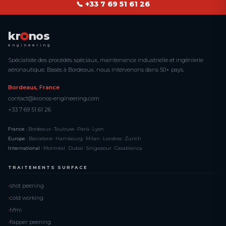
📞 +33 7 69 51 61 26
kr
nos
engineering
Spécialiste des procédés spéciaux, maintenance industrielle et ingénierie
aéronautique. Basés à Bordeaux, nous intervenons dans 50+ pays.
Bordeaux, France
contact@kronos-engineering.com
+33 7 69 51 61 26
France :
Bordeaux · Toulouse · Paris · Lyon
Europe :
Barcelone · Hambourg · Milan · Londres · Zurich
International :
Montréal · Dubai · Singapour · Casablanca
TRAITEMENTS SURFACE
shot peening
cold working
hfmi
flapper peening