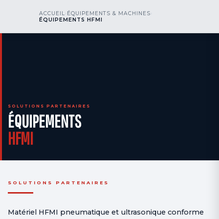
kr
nos
ACCUEIL
›
ÉQUIPEMENTS & MACHINES
›
NOUS APPELER
AOG 24/7
ÉQUIPEMENTS HFMI
engineering
SOLUTIONS PARTENAIRES
ÉQUIPEMENTS
HFMI
SOLUTIONS PARTENAIRES
Matériel HFMI pneumatique et ultrasonique conforme