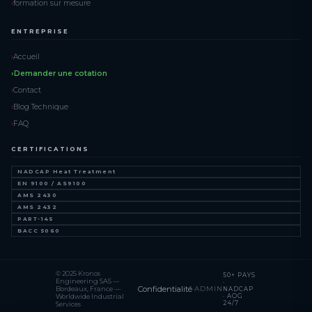
formation sur mesure
ENTREPRISE
Accueil
Demander une cotation
Contact
Blog Technique
FAQ
CERTIFICATIONS
NADCAP Heat Treatment
EN 9100 / AS9100
AMS 2430
AMS 2432
PART-145
BACC 5060
© 2025 Kronos
50+ PAYS
Engineering SAS —
·
Confidentialité
·
ADMIN
Bordeaux, France —
NADCAP
· AOG
Worldwide Industrial
24/7
Services