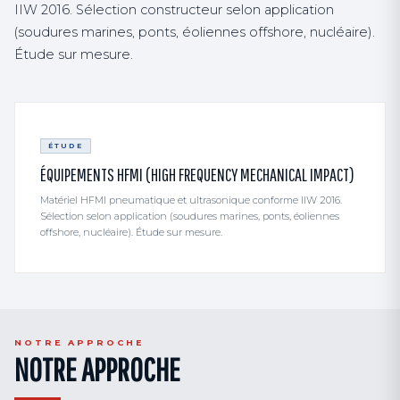
IIW 2016. Sélection constructeur selon application
(soudures marines, ponts, éoliennes offshore, nucléaire).
Étude sur mesure.
ÉTUDE
ÉQUIPEMENTS HFMI (HIGH FREQUENCY MECHANICAL IMPACT)
Matériel HFMI pneumatique et ultrasonique conforme IIW 2016.
Sélection selon application (soudures marines, ponts, éoliennes
offshore, nucléaire). Étude sur mesure.
NOTRE APPROCHE
NOTRE APPROCHE