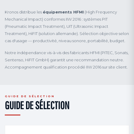
Kronos distribue les
équipements HFMI
(High Frequency
Mechanical Impact) conformes IIW 2016 : systèmes PIT
(Pneumatic Impact Treatment), UIT (Ultrasonic Impact
Treatment), HiFIT (solution allemande). Sélection objective selon
cas d'usage — productivité, niveau sonore, portabilité, budget.
Notre indépendance vis-à-vis des fabricants HFMI (PITEC, Sonats,
Sentenso, HiFIT GmbH) garantit une recommandation neutre.
Accompagnement qualification procédé IIW 2016 sur site client.
GUIDE DE SÉLECTION
GUIDE DE SÉLECTION