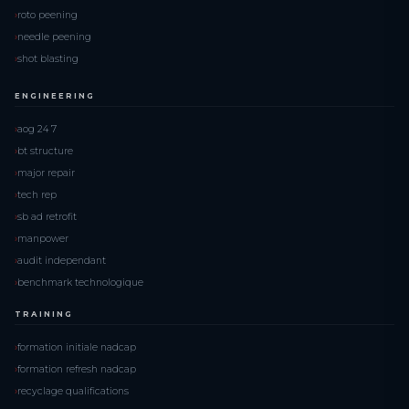
roto peening
needle peening
shot blasting
ENGINEERING
aog 24 7
bt structure
major repair
tech rep
sb ad retrofit
manpower
audit independant
benchmark technologique
TRAINING
formation initiale nadcap
formation refresh nadcap
recyclage qualifications