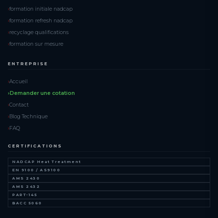
formation initiale nadcap
formation refresh nadcap
recyclage qualifications
formation sur mesure
ENTREPRISE
Accueil
Demander une cotation
Contact
Blog Technique
FAQ
CERTIFICATIONS
NADCAP Heat Treatment
EN 9100 / AS9100
AMS 2430
AMS 2432
PART-145
BACC 5060