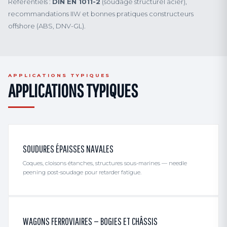
Référentiels :
DIN EN 1011-2
(soudage structurel acier),
recommandations IIW et bonnes pratiques constructeurs
offshore (ABS, DNV-GL).
APPLICATIONS TYPIQUES
APPLICATIONS TYPIQUES
SOUDURES ÉPAISSES NAVALES
Coques, cloisons étanches, structures sous-marines — needle
peening post-soudage pour retarder fatigue.
WAGONS FERROVIAIRES — BOGIES ET CHÂSSIS