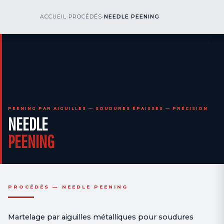
kr
nos
ACCUEIL
›
PROCÉDÉS
›
NEEDLE PEENING
NOUS APPELER
AOG 24/7
engineering
PEENING PAR AIGUILLES — SOUDURES ÉPAISSES — PRÉCISION
NEEDLE
PEENING
PROCÉDÉS — NEEDLE PEENING
Martelage par aiguilles métalliques pour soudures