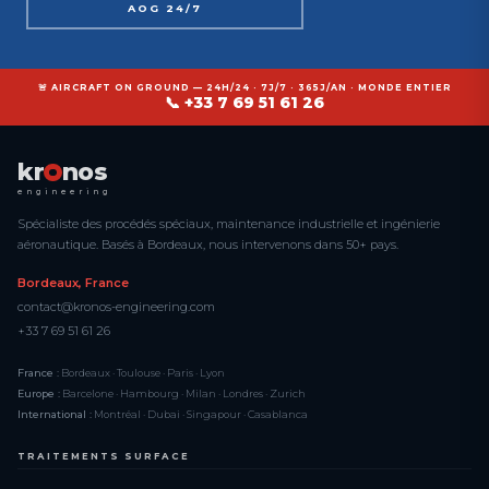
AOG 24/7
🚨 AIRCRAFT ON GROUND — 24H/24 · 7J/7 · 365J/AN · MONDE ENTIER
📞 +33 7 69 51 61 26
kr
nos
engineering
Spécialiste des procédés spéciaux, maintenance industrielle et ingénierie
aéronautique. Basés à Bordeaux, nous intervenons dans 50+ pays.
Bordeaux, France
contact@kronos-engineering.com
+33 7 69 51 61 26
France :
Bordeaux · Toulouse · Paris · Lyon
Europe :
Barcelone · Hambourg · Milan · Londres · Zurich
International :
Montréal · Dubai · Singapour · Casablanca
TRAITEMENTS SURFACE