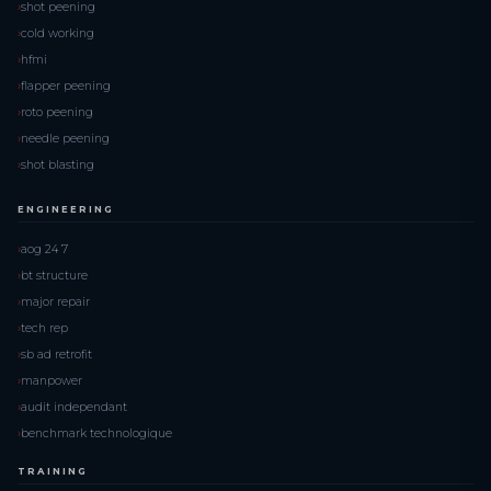
shot peening
cold working
hfmi
flapper peening
roto peening
needle peening
shot blasting
ENGINEERING
aog 24 7
bt structure
major repair
tech rep
sb ad retrofit
manpower
audit independant
benchmark technologique
TRAINING