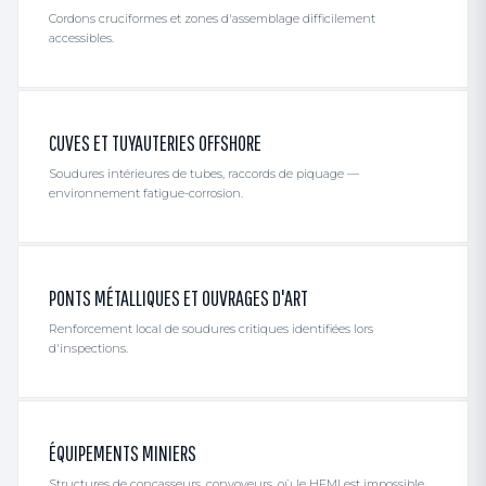
Cordons cruciformes et zones d'assemblage difficilement
accessibles.
CUVES ET TUYAUTERIES OFFSHORE
Soudures intérieures de tubes, raccords de piquage —
environnement fatigue-corrosion.
PONTS MÉTALLIQUES ET OUVRAGES D'ART
Renforcement local de soudures critiques identifiées lors
d'inspections.
ÉQUIPEMENTS MINIERS
Structures de concasseurs, convoyeurs, où le HFMI est impossible