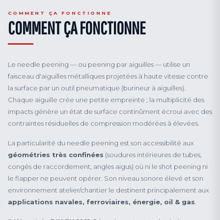
COMMENT ÇA FONCTIONNE
COMMENT ÇA FONCTIONNE
Le needle peening — ou peening par aiguilles — utilise un
faisceau d'aiguilles métalliques projetées à haute vitesse contre
la surface par un outil pneumatique (burineur à aiguilles).
Chaque aiguille crée une petite empreinte ; la multiplicité des
impacts génère un état de surface continûment écroui avec des
contraintes résiduelles de compression modérées à élevées.
La particularité du needle peening est son accessibilité aux
géométries très confinées
(soudures intérieures de tubes,
congés de raccordement, angles aigus) où ni le shot peening ni
le flapper ne peuvent opérer. Son niveau sonore élevé et son
environnement atelier/chantier le destinent principalement aux
applications navales, ferroviaires, énergie, oil & gas
.