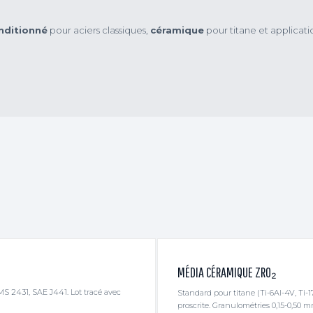
nditionné
pour aciers classiques,
céramique
pour titane et applicatio
MÉDIA CÉRAMIQUE ZRO₂
S 2431, SAE J441. Lot tracé avec
Standard pour titane (Ti-6Al-4V, Ti-1
proscrite. Granulométries 0,15-0,50 m