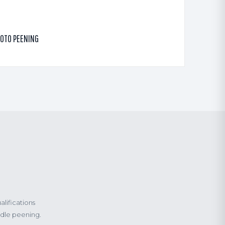
OTO PEENING
alifications
edle peening.