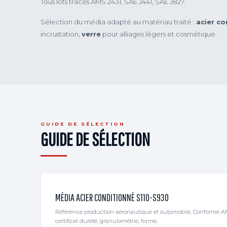
Tous lots tracés AMS 2431, SAE J441, SAE J827.
Sélection du média adapté au matériau traité :
acier co
incrustation,
verre
pour alliages légers et cosmétique.
GUIDE DE SÉLECTION
GUIDE DE SÉLECTION
MÉDIA ACIER CONDITIONNÉ S110-S930
Référence production aéronautique et automobile. Conforme AM
certificat dureté, granulométrie, forme.