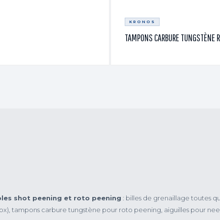
KRONOS
TAMPONS CARBURE TUNGSTÈNE R
es shot peening et roto peening
: billes de grenaillage toutes qu
nox), tampons carbure tungstène pour roto peening, aiguilles pour ne