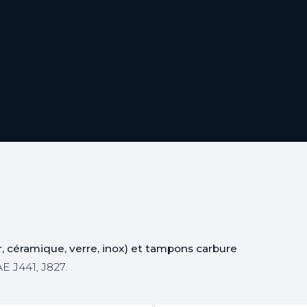
er, céramique, verre, inox) et tampons carbure
E J441, J827.