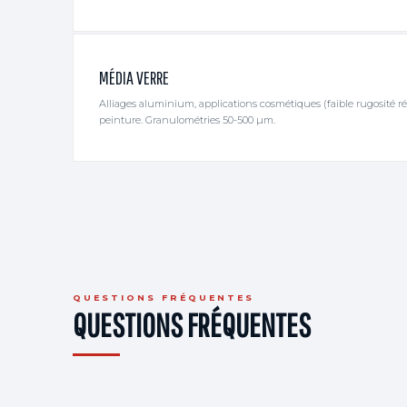
MÉDIA VERRE
Alliages aluminium, applications cosmétiques (faible rugosité ré
peinture. Granulométries 50-500 µm.
QUESTIONS FRÉQUENTES
QUESTIONS FRÉQUENTES