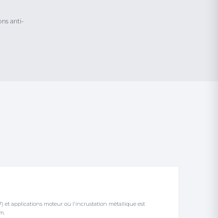
ns anti-
7) et applications moteur où l'incrustation métallique est
m.