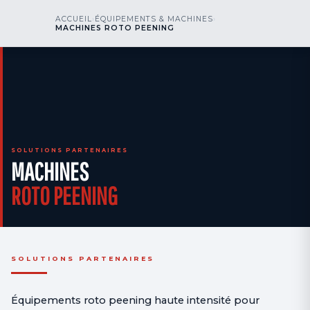
kr
nos
ACCUEIL
›
ÉQUIPEMENTS & MACHINES
›
NOUS APPELER
AOG 24/7
MACHINES ROTO PEENING
engineering
SOLUTIONS PARTENAIRES
MACHINES
ROTO PEENING
SOLUTIONS PARTENAIRES
Équipements roto peening haute intensité pour