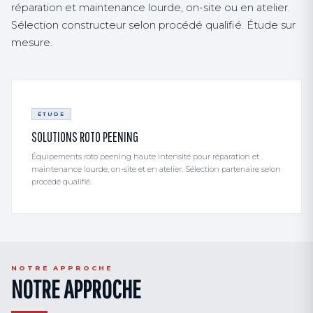
réparation et maintenance lourde, on-site ou en atelier.
Sélection constructeur selon procédé qualifié. Étude sur
mesure.
ÉTUDE
SOLUTIONS ROTO PEENING
Équipements roto peening haute intensité pour réparation et
maintenance lourde, on-site et en atelier. Sélection partenaire selon
procédé qualifié.
NOTRE APPROCHE
NOTRE APPROCHE