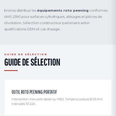
Kronos distribue les
équipements roto peening
conformes
AMS 2590 pour surfaces cylindriques, alésages et pièces de
révolution. Sélection constructeur partenaire selon
qualifications OEM et cas d'usage.
GUIDE DE SÉLECTION
GUIDE DE SÉLECTION
OUTIL ROTO PEENING PORTATIF
Intervention manuelle atelier ou MRO. Tampons carbure 8-25 mm.
Intensités 10-22A.