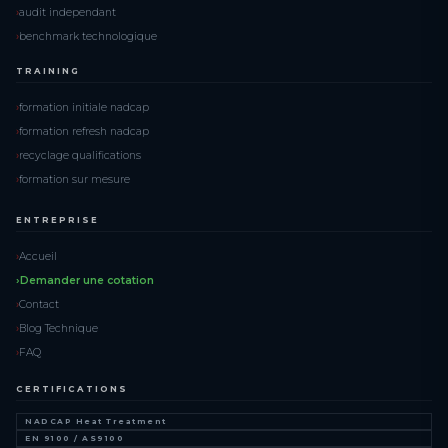
audit independant
benchmark technologique
TRAINING
formation initiale nadcap
formation refresh nadcap
recyclage qualifications
formation sur mesure
ENTREPRISE
Accueil
Demander une cotation
Contact
Blog Technique
FAQ
CERTIFICATIONS
NADCAP Heat Treatment
EN 9100 / AS9100