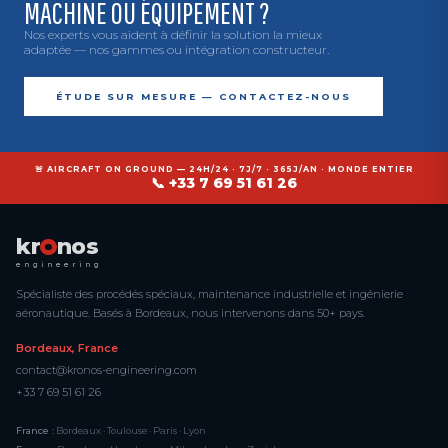
MACHINE OU ÉQUIPEMENT ?
Nos experts vous aident à définir la solution la mieux
adaptée — nos gammes ou intégration constructeur.
ÉTUDE SUR MESURE — CONTACTEZ-NOUS
🚨 AIRCRAFT ON GROUND — 24H/24 · 7J/7 · 365J/AN · MONDE ENTIER
📞 +33 7 69 51 61 26
kr
nos
engineering
Spécialiste des procédés spéciaux, maintenance industrielle et ingénierie
aéronautique. Basés à Bordeaux, nous intervenons dans 50+ pays.
Bordeaux, France
contact@kronos-engineering.com
+33 7 69 51 61 26
France :
Bordeaux · Toulouse · Paris · Lyon