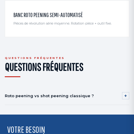
BANC ROTO PEENING SEMI-AUTOMATISÉ
Pièces de révolution série moyenne. Rotation pièce + outil fixe.
QUESTIONS FRÉQUENTES
QUESTIONS FRÉQUENTES
+
Roto peening vs shot peening classique ?
Roto peening : pièces cylindriques, intérieurs, alésages, haute intensité
locale. Shot peening : surfaces étendues, grandes séries. Souvent
complémentaires.
VOTRE BESOIN