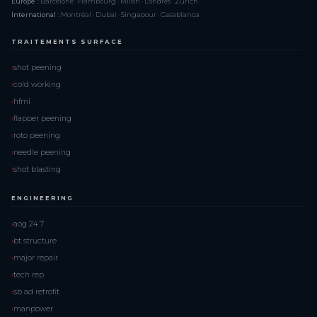
Europe :
Barcelone · Hambourg · Milan · Londres · Zurich
International :
Montréal · Dubai · Singapour · Casablanca
TRAITEMENTS SURFACE
shot peening
cold working
hfmi
flapper peening
roto peening
needle peening
shot blasting
ENGINEERING
aog 24 7
bt structure
major repair
tech rep
sb ad retrofit
manpower