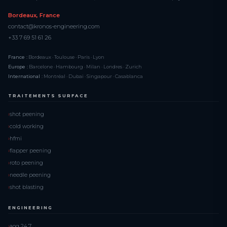
Bordeaux, France
contact@kronos-engineering.com
+33 7 69 51 61 26
France :
Bordeaux · Toulouse · Paris · Lyon
Europe :
Barcelone · Hambourg · Milan · Londres · Zurich
International :
Montréal · Dubai · Singapour · Casablanca
TRAITEMENTS SURFACE
shot peening
cold working
hfmi
flapper peening
roto peening
needle peening
shot blasting
ENGINEERING
aog 24 7