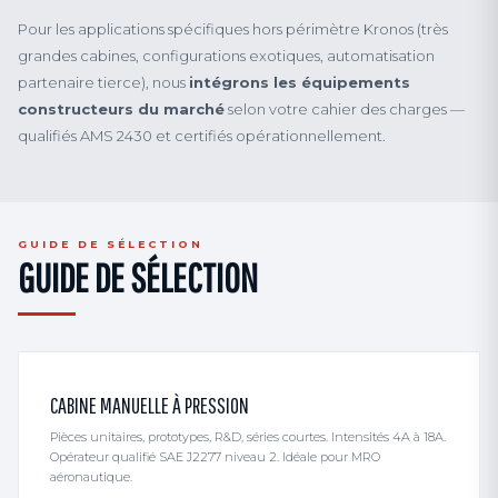
Pour les applications spécifiques hors périmètre Kronos (très
grandes cabines, configurations exotiques, automatisation
partenaire tierce), nous
intégrons les équipements
constructeurs du marché
selon votre cahier des charges —
qualifiés AMS 2430 et certifiés opérationnellement.
GUIDE DE SÉLECTION
GUIDE DE SÉLECTION
CABINE MANUELLE À PRESSION
Pièces unitaires, prototypes, R&D, séries courtes. Intensités 4A à 18A.
Opérateur qualifié SAE J2277 niveau 2. Idéale pour MRO
aéronautique.