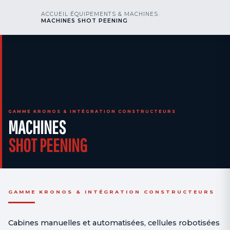
kr
nos
ACCUEIL
›
ÉQUIPEMENTS & MACHINES
›
NOUS APPELER
AOG 24/7
MACHINES SHOT PEENING
engineering
GAMME KRONOS & INTÉGRATION CONSTRUCTEURS
MACHINES
SHOT PEENING
GAMME KRONOS & INTÉGRATION CONSTRUCTEURS
Cabines manuelles et automatisées, cellules robotisées