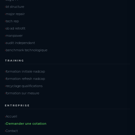
bt structure
major repair
tech rep
sb ad retrofit
manpower
audit independant
benchmark technologique
TRAINING
formation initiale nadcap
formation refresh nadcap
recyclage qualifications
formation sur mesure
ENTREPRISE
Accueil
Demander une cotation
Contact