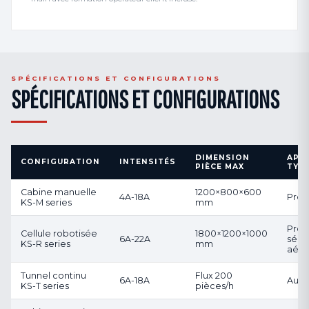
SPÉCIFICATIONS ET CONFIGURATIONS
SPÉCIFICATIONS ET CONFIGURATIONS
DIMENSION
APP
CONFIGURATION
INTENSITÉS
PIÈCE MAX
TYP
Cabine manuelle
1200×800×600
4A-18A
Prot
KS-M series
mm
Prod
Cellule robotisée
1800×1200×1000
6A-22A
série
KS-R series
mm
aéro
Tunnel continu
Flux 200
6A-18A
Auto
KS-T series
pièces/h