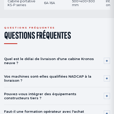
Cabine portative
500×400×300
Inte
6A-16A
KS-P series
mm
on-s
QUESTIONS FRÉQUENTES
QUESTIONS FRÉQUENTES
Quel est le délai de livraison d'une cabine Kronos
+
neuve ?
Typiquement 16 à 24 semaines pour une cabine manuelle standard, 28 à
Vos machines sont-elles qualifiées NADCAP à la
40 semaines pour une cellule robotisée CNC selon configuration.
+
livraison ?
Contactez-nous pour un devis cadencé.
Nous livrons les machines avec la qualification procédé Kronos (courbe
Pouvez-vous intégrer des équipements
de saturation Almen, contrôles équipement). La qualification NADCAP
+
constructeurs tiers ?
Heat Treatment reste celle de l'exploitant — nous accompagnons votre
audit NADCAP en prestation complémentaire.
Oui, notamment pour les configurations très grandes ou spécifiques.
Faut-il une formation opérateur avec l'achat
Nous sélectionnons objectivement le meilleur matériel partenaire (sans
+