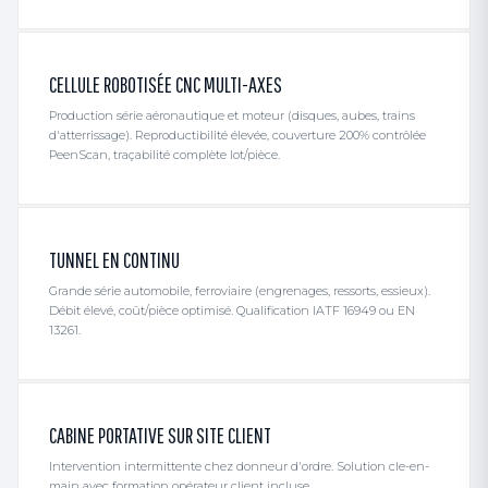
CELLULE ROBOTISÉE CNC MULTI-AXES
Production série aéronautique et moteur (disques, aubes, trains
d'atterrissage). Reproductibilité élevée, couverture 200% contrôlée
PeenScan, traçabilité complète lot/pièce.
TUNNEL EN CONTINU
Grande série automobile, ferroviaire (engrenages, ressorts, essieux).
Débit élevé, coût/pièce optimisé. Qualification IATF 16949 ou EN
13261.
CABINE PORTATIVE SUR SITE CLIENT
Intervention intermittente chez donneur d'ordre. Solution cle-en-
main avec formation opérateur client incluse.