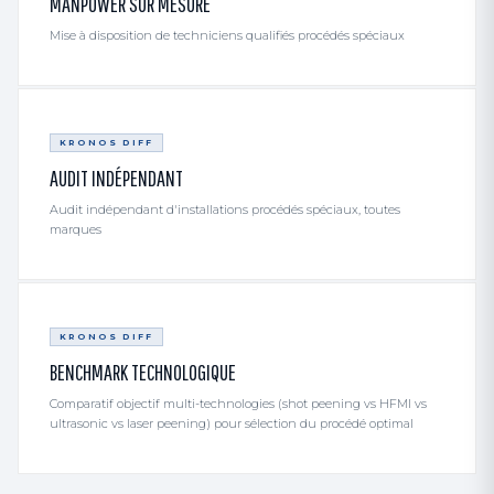
MANPOWER SUR MESURE
Mise à disposition de techniciens qualifiés procédés spéciaux
KRONOS DIFF
AUDIT INDÉPENDANT
Audit indépendant d'installations procédés spéciaux, toutes
marques
KRONOS DIFF
BENCHMARK TECHNOLOGIQUE
Comparatif objectif multi-technologies (shot peening vs HFMI vs
ultrasonic vs laser peening) pour sélection du procédé optimal