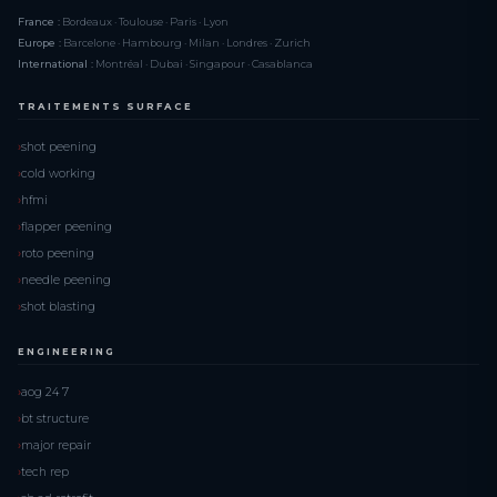
France :
Bordeaux · Toulouse · Paris · Lyon
Europe :
Barcelone · Hambourg · Milan · Londres · Zurich
International :
Montréal · Dubai · Singapour · Casablanca
TRAITEMENTS SURFACE
shot peening
cold working
hfmi
flapper peening
roto peening
needle peening
shot blasting
ENGINEERING
aog 24 7
bt structure
major repair
tech rep