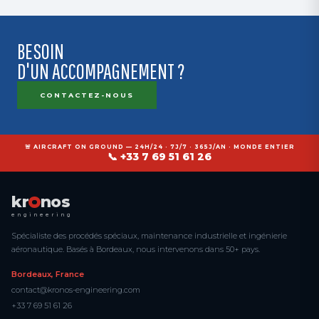
BESOIN
D'UN ACCOMPAGNEMENT ?
CONTACTEZ-NOUS
🚨 AIRCRAFT ON GROUND — 24H/24 · 7J/7 · 365J/AN · MONDE ENTIER
📞 +33 7 69 51 61 26
kr
nos
engineering
Spécialiste des procédés spéciaux, maintenance industrielle et ingénierie
aéronautique. Basés à Bordeaux, nous intervenons dans 50+ pays.
Bordeaux, France
contact@kronos-engineering.com
+33 7 69 51 61 26