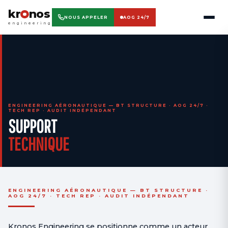
kr
nos
NOUS APPELER
AOG 24/7
engineering
ENGINEERING AÉRONAUTIQUE — BT STRUCTURE · AOG 24/7 ·
TECH REP · AUDIT INDÉPENDANT
SUPPORT
TECHNIQUE
ENGINEERING AÉRONAUTIQUE — BT STRUCTURE ·
AOG 24/7 · TECH REP · AUDIT INDÉPENDANT
Kronos Engineering se positionne comme un acteur