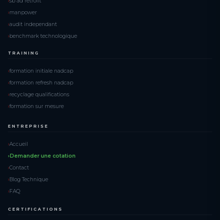
sb ad retrofit
manpower
audit independant
benchmark technologique
TRAINING
formation initiale nadcap
formation refresh nadcap
recyclage qualifications
formation sur mesure
ENTREPRISE
Accueil
Demander une cotation
Contact
Blog Technique
FAQ
CERTIFICATIONS