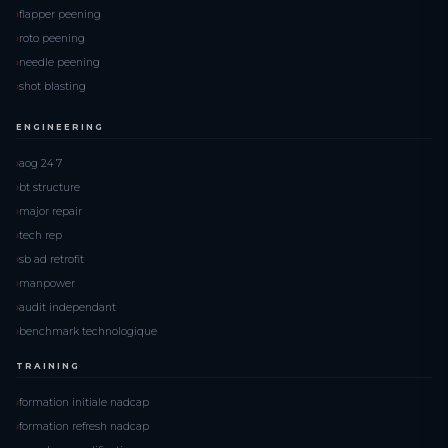
flapper peening
roto peening
needle peening
shot blasting
ENGINEERING
aog 24 7
bt structure
major repair
tech rep
sb ad retrofit
manpower
audit independant
benchmark technologique
TRAINING
formation initiale nadcap
formation refresh nadcap