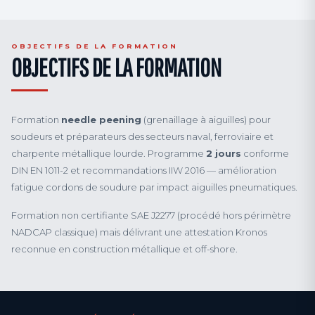
OBJECTIFS DE LA FORMATION
OBJECTIFS DE LA FORMATION
Formation
needle peening
(grenaillage à aiguilles) pour
soudeurs et préparateurs des secteurs naval, ferroviaire et
charpente métallique lourde. Programme
2 jours
conforme
DIN EN 1011-2 et recommandations IIW 2016 — amélioration
fatigue cordons de soudure par impact aiguilles pneumatiques.
Formation non certifiante SAE J2277 (procédé hors périmètre
NADCAP classique) mais délivrant une attestation Kronos
reconnue en construction métallique et off-shore.