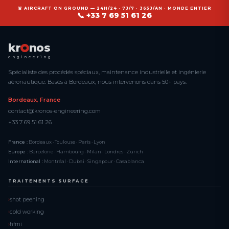
🚨 AIRCRAFT ON GROUND — 24H/24 · 7J/7 · 365J/AN · MONDE ENTIER
📞 +33 7 69 51 61 26
kr
nos
engineering
Spécialiste des procédés spéciaux, maintenance industrielle et ingénierie
aéronautique. Basés à Bordeaux, nous intervenons dans 50+ pays.
Bordeaux, France
contact@kronos-engineering.com
+33 7 69 51 61 26
France :
Bordeaux · Toulouse · Paris · Lyon
Europe :
Barcelone · Hambourg · Milan · Londres · Zurich
International :
Montréal · Dubai · Singapour · Casablanca
TRAITEMENTS SURFACE
shot peening
cold working
hfmi