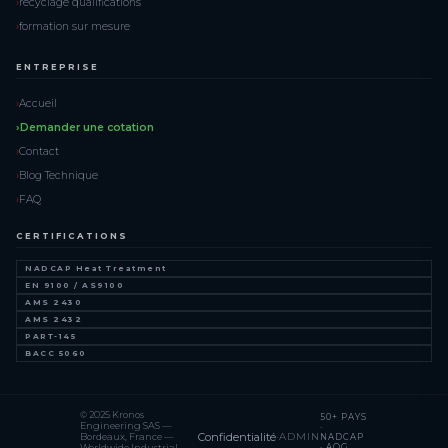
recyclage qualifications
formation sur mesure
ENTREPRISE
Accueil
Demander une cotation
Contact
Blog Technique
FAQ
CERTIFICATIONS
NADCAP Heat Treatment
EN 9100 / AS9100
AMS 2430
AMS 2432
PART-145
BACC 5060
© 2025 Kronos
50+ PAYS
Engineering SAS —
·
Confidentialité
·
ADMIN
Bordeaux, France —
NADCAP
· AOG
Worldwide Industrial