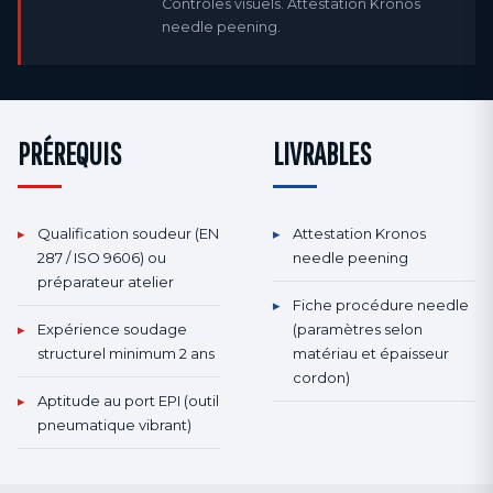
Contrôles visuels. Attestation Kronos
needle peening.
PRÉREQUIS
LIVRABLES
▸
Qualification soudeur (EN
▸
Attestation Kronos
287 / ISO 9606) ou
needle peening
préparateur atelier
▸
Fiche procédure needle
▸
Expérience soudage
(paramètres selon
structurel minimum 2 ans
matériau et épaisseur
cordon)
▸
Aptitude au port EPI (outil
pneumatique vibrant)