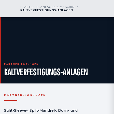
kr
nos
STARTSEITE
›
ANLAGEN & MASCHINEN
›
RUFEN SIE UNS AN
AOG 24/7
KALTVERFESTIGUNGS-ANLAGEN
engineering
PARTNER-LÖSUNGEN
KALTVERFESTIGUNGS-ANLAGEN
PARTNER-LÖSUNGEN
Split-Sleeve-, Split-Mandrel-, Dorn- und