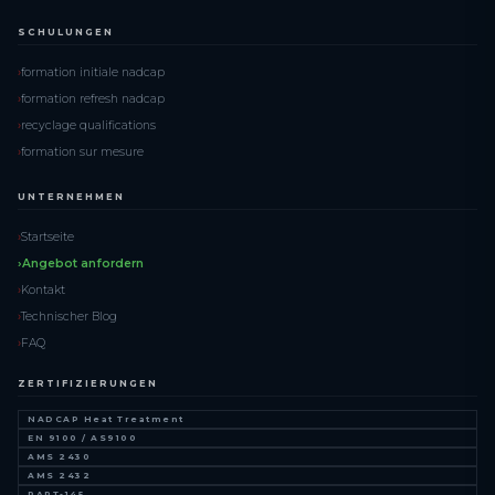
SCHULUNGEN
formation initiale nadcap
formation refresh nadcap
recyclage qualifications
formation sur mesure
UNTERNEHMEN
Startseite
Angebot anfordern
Kontakt
Technischer Blog
FAQ
ZERTIFIZIERUNGEN
NADCAP Heat Treatment
EN 9100 / AS9100
AMS 2430
AMS 2432
PART-145