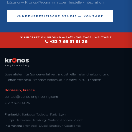
Lösung — Kronos-Programm oder Hersteller-Integration.
KUNDENSPEZIFISCHE STUDIE — KONTAKT
🚨 AIRCRAFT ON GROUND — 24/7 · 365 TAGE · WELTWEIT
📞 +33 7 69 51 61 26
kr
nos
engineering
Spezialisten für Sonderverfahren, industrielle Instandhaltung und
Luftfahrttechnik. Standort Bordeaux, Einsätze in 50+ Ländern.
Bordeaux, France
contact@kronos-engineering.com
+33 7 69 51 61 26
Frankreich:
Bordeaux · Toulouse · Paris · Lyon
Europa:
Barcelona · Hamburg · Mailand · London · Zürich
International:
Montreal · Dubai · Singapur · Casablanca