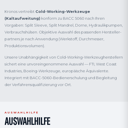
Kronos vertreibt
Cold-Working-Werkzeuge
(Kaltaufweitung)
konform zu BACC 5060 nach Ihren
Vorgaben: Split Sleeve, Split Mandrel, Dorne, Hydraulik­pumpen,
Verbrauchs­hülsen. Objektive Auswahl des passenden Hersteller­
partners je nach Anwendung (Werkstoff, Durchmesser,
Produktionsvolumen).
Unsere Unabhängigkeit von Cold-Working-Werkzeug­herstellern
sichert eine unvoreingenommene Auswahl — FTI, West Coast
Industries, Boeing-Werkzeuge, europäische Äquivalente.
Integriert mit BACC-5060-Bedienerschulung und Begleitung
der Verfahrens­qualifizierung vor Ort.
AUSWAHLHILFE
AUSWAHLHILFE