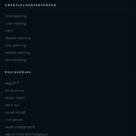
OBERFLÄCHENVERFAHREN
shot peening
cold working
hfmi
flapper peening
roto peening
needle peening
shot blasting
ENGINEERING
aog 24 7
bt structure
major repair
tech rep
sb ad retrofit
manpower
audit independant
benchmark technologique