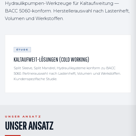
Hydraulikpumpen-Werkzeuge für Kaltaufweitung —
BACC 5060-konform. Herstellerauswahl nach Lastenheft,
Volumen und Werkstoffen.
ÉTUDE
KALTAUFWEIT-LÖSUNGEN (COLD WORKING)
Split Sleeve, Split Mandrel, Hydrauliksysteme konform zu BACC
5060. Partnerauswahl nach Lastenheft, Volumen und Werkstoffen.
Kundenspezifische Studie.
UNSER ANSATZ
UNSER ANSATZ