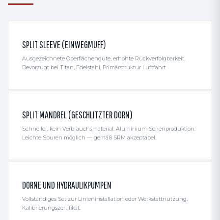
SPLIT SLEEVE (EINWEGMUFF)
Ausgezeichnete Oberflächen­güte, erhöhte Rückverfolgbarkeit.
Bevorzugt bei Titan, Edelstahl, Primärstruktur Luftfahrt.
SPLIT MANDREL (GESCHLITZTER DORN)
Schneller, kein Verbrauchs­material. Aluminium-Serienproduktion.
Leichte Spuren möglich — gemäß SRM akzeptabel.
DORNE UND HYDRAULIK­PUMPEN
Vollständiges Set zur Linieninstallation oder Werkstatt­nutzung.
Kalibrierungs­zertifikat.