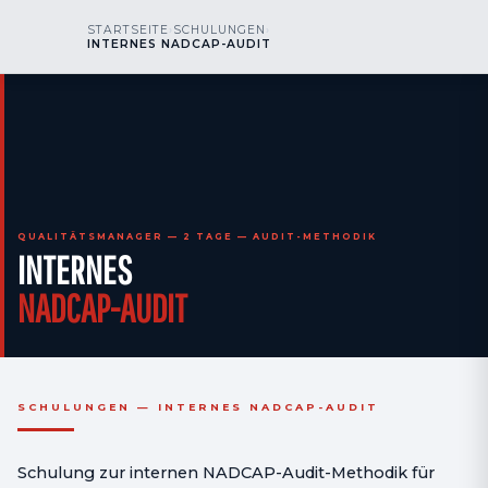
kr
nos
STARTSEITE
›
SCHULUNGEN
›
RUFEN SIE UNS AN
AOG 24/7
INTERNES NADCAP-AUDIT
engineering
QUALITÄTSMANAGER — 2 TAGE — AUDIT-METHODIK
INTERNES
NADCAP-AUDIT
SCHULUNGEN — INTERNES NADCAP-AUDIT
Schulung zur internen NADCAP-Audit-Methodik für