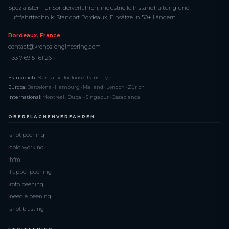
Spezialisten für Sonderverfahren, industrielle Instandhaltung und
Luftfahrttechnik. Standort Bordeaux, Einsätze in 50+ Ländern.
Bordeaux, France
contact@kronos-engineering.com
+33 7 69 51 61 26
Frankreich:
Bordeaux · Toulouse · Paris · Lyon
Europa:
Barcelona · Hamburg · Mailand · London · Zürich
International:
Montreal · Dubai · Singapur · Casablanca
OBERFLÄCHENVERFAHREN
shot peening
cold working
hfmi
flapper peening
roto peening
needle peening
shot blasting