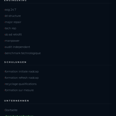
ENGINEERING
aog 24 7
bt structure
major repair
tech rep
sb ad retrofit
manpower
audit independant
benchmark technologique
SCHULUNGEN
formation initiale nadcap
formation refresh nadcap
recyclage qualifications
formation sur mesure
UNTERNEHMEN
Startseite