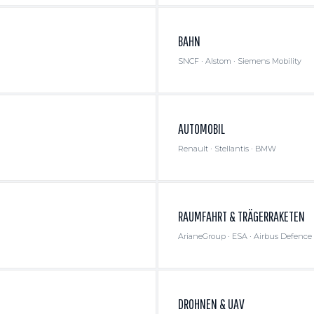
BAHN
SNCF · Alstom · Siemens Mobility
AUTOMOBIL
Renault · Stellantis · BMW
RAUMFAHRT & TRÄGERRAKETEN
ArianeGroup · ESA · Airbus Defence
DROHNEN & UAV