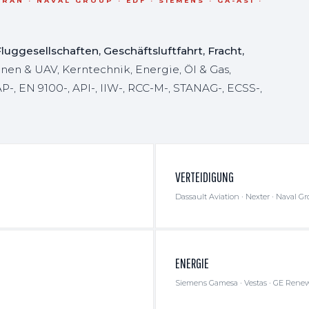
AN · NAVAL GROUP · EDF · SIEMENS · GA-ASI ·
uggesellschaften, Geschäftsluftfahrt, Fracht,
en & UAV, Kerntechnik, Energie, Öl & Gas,
, EN 9100-, API-, IIW-, RCC-M-, STANAG-, ECSS-,
VERTEIDIGUNG
Dassault Aviation · Nexter · Naval G
ENERGIE
Siemens Gamesa · Vestas · GE Rene