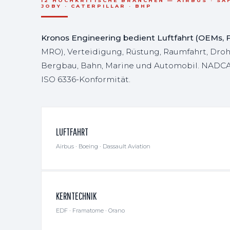
12 HOCHKRITISCHE BRANCHEN — AIRBUS · SAFR
JOBY · CATERPILLAR · BHP
Kronos Engineering bedient Luftfahrt (OEMs, Fl
MRO), Verteidigung, Rüstung, Raumfahrt, Drohn
Bergbau, Bahn, Marine und Automobil. NADCAP-
ISO 6336-Konformität.
LUFTFAHRT
Airbus · Boeing · Dassault Aviation
KERNTECHNIK
EDF · Framatome · Orano