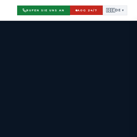
🇩🇪
DE ▾
RUFEN SIE UNS AN
AOG 24/7