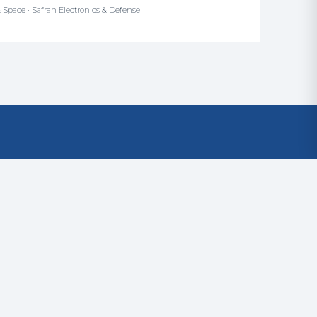
 Space · Safran Electronics & Defense
KONTAKT
📞 +33 7 69 51 61 26