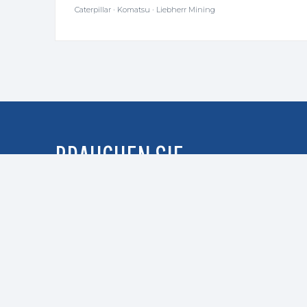
Caterpillar · Komatsu · Liebherr Mining
BRAUCHEN SIE
UNTERSTÜTZUNG?
🚨 AIRCRAFT ON GROUND — 24/7 · 365 TAGE · WE