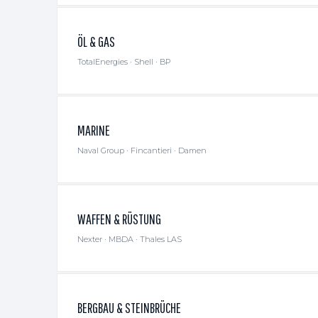
ÖL & GAS
TotalEnergies · Shell · BP
MARINE
Naval Group · Fincantieri · Damen
WAFFEN & RÜSTUNG
Nexter · MBDA · Thales LAS
BERGBAU & STEINBRÜCHE