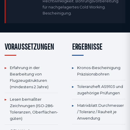
Rechtwinkligkeit. Bohrungs­vorbereitung
für nachgelagertes Cold Working.
Bescheinigung.
VORAUSSETZUNGEN
ERGEBNISSE
▸
Erfahrung in der
▸
Kronos-Bescheinigung
Bearbeitung von
Präzisionsbohren
Flugzeug­strukturen
▸
Toleranzheft AS9103 und
(mindestens 2 Jahre)
zugehörige Prüfungen
▸
Lesen bemaßter
▸
Matrixblatt Durchmesser
Zeichnungen (ISO-286-
/ Toleranz / Rauheit je
Toleranzen, Oberflächen­
Anwendung
güten)