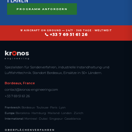
PROGRAMM ANFORDERN
🚨 AIRCRAFT ON GROUND — 24/7 · 365 TAGE · WELTWEIT
📞 +33 7 69 51 61 26
kr
nos
engineering
Spezialisten für Sonderverfahren, industrielle Instandhaltung und
Luftfahrttechnik. Standort Bordeaux, Einsätze in 50+ Ländern.
Bordeaux, France
contact@kronos-engineering.com
+33 7 69 51 61 26
Frankreich:
Bordeaux · Toulouse · Paris · Lyon
Europa:
Barcelona · Hamburg · Mailand · London · Zürich
International:
Montreal · Dubai · Singapur · Casablanca
OBERFLÄCHENVERFAHREN