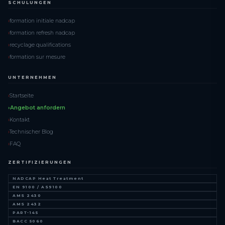
SCHULUNGEN
formation initiale nadcap
formation refresh nadcap
recyclage qualifications
formation sur mesure
UNTERNEHMEN
Startseite
Angebot anfordern
Kontakt
Technischer Blog
FAQ
ZERTIFIZIERUNGEN
NADCAP Heat Treatment
EN 9100 / AS9100
AMS 2430
AMS 2432
PART-145
BACC 5060