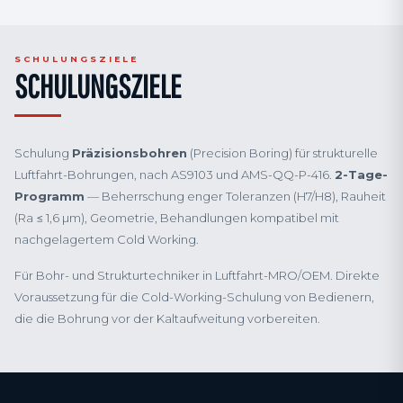
SCHULUNGSZIELE
SCHULUNGSZIELE
Schulung
Präzisionsbohren
(Precision Boring) für strukturelle
Luftfahrt-Bohrungen, nach AS9103 und AMS-QQ-P-416.
2-Tage-
Programm
— Beherrschung enger Toleranzen (H7/H8), Rauheit
(Ra ≤ 1,6 µm), Geometrie, Behandlungen kompatibel mit
nachgelagertem Cold Working.
Für Bohr- und Strukturtechniker in Luftfahrt-MRO/OEM. Direkte
Voraussetzung für die Cold-Working-Schulung von Bedienern,
die die Bohrung vor der Kaltaufweitung vorbereiten.