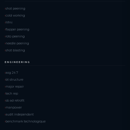
shot peening
cold working
hfmi
flapper peening
roto peening
needle peening
shot blasting
ENGINEERING
aog 24 7
bt structure
major repair
tech rep
sb ad retrofit
manpower
audit independant
benchmark technologique