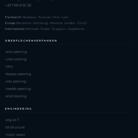
+33 7 69 51 61 26
Frankreich:
Bordeaux · Toulouse · Paris · Lyon
Europa:
Barcelona · Hamburg · Mailand · London · Zürich
International:
Montreal · Dubai · Singapur · Casablanca
OBERFLÄCHENVERFAHREN
shot peening
cold working
hfmi
flapper peening
roto peening
needle peening
shot blasting
ENGINEERING
aog 24 7
bt structure
major repair