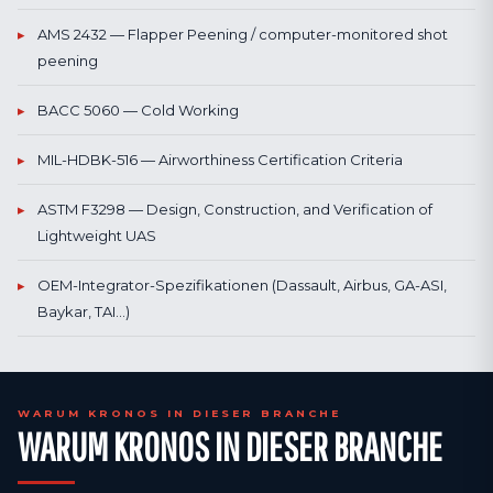
▸
AMS 2432 — Flapper Peening / computer-monitored shot
peening
▸
BACC 5060 — Cold Working
▸
MIL-HDBK-516 — Airworthiness Certification Criteria
▸
ASTM F3298 — Design, Construction, and Verification of
Lightweight UAS
▸
OEM-Integrator-Spezifikationen (Dassault, Airbus, GA-ASI,
Baykar, TAI…)
WARUM KRONOS IN DIESER BRANCHE
WARUM KRONOS IN DIESER BRANCHE