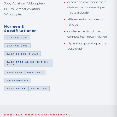
▸
exposition environnement
Joby Aviation · Volocopter ·
sévère (marin, désertique,
Lilium · Archer Aviation ·
haute altitude)
Wingcopter
▸
allègement structure vs
fatigue
Normen &
Spezifikationen
▸
durée de vie structures
composites-métal hybride
STANAG 4671
▸
réparation post-impact ou
STANAG 4703
post-crash
EASA SC-LIGHT UAS
EASA SPECIAL CONDITION
VTOL
AMS 2430
AMS 2432
MIL-HDBK-516
ASTM F3298
NATO UAS
KONTEXT UND POSITIONIERUNG