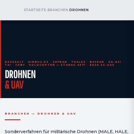
kr
nos
STARTSEITE
›
BRANCHEN
›
DROHNEN
RUFEN SIE UNS AN
AOG 24/7
engineering
DASSAULT · AIRBUS DS · SAFRAN · THALES · BAYKAR · GA-ASI ·
TAI · JOBY · VOLOCOPTER — STANAG 4671 · EASA SC-UAS
DROHNEN
& UAV
BRANCHEN — DROHNEN & UAV
Sonderverfahren für militärische Drohnen (MALE, HALE,