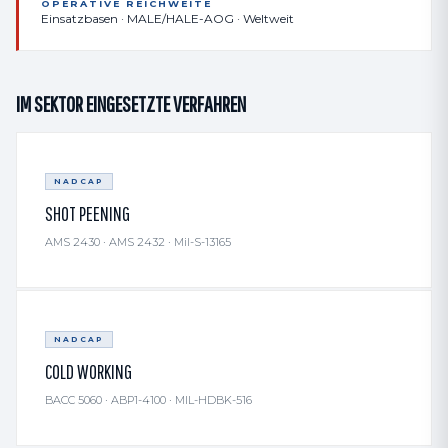
OPERATIVE REICHWEITE
Einsatzbasen · MALE/HALE-AOG · Weltweit
IM SEKTOR EINGESETZTE VERFAHREN
NADCAP
SHOT PEENING
AMS 2430 · AMS 2432 · Mil-S-13165
NADCAP
COLD WORKING
BACC 5060 · ABP1-4100 · MIL-HDBK-516