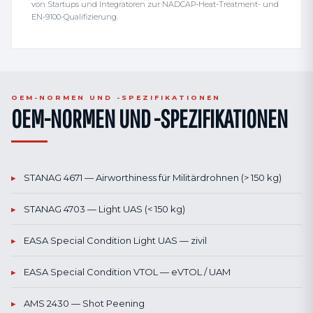
von Startups und Integratoren zur NADCAP-Heat-Treatment- und
EN-9100-Qualifizierung.
OEM-NORMEN UND -SPEZIFIKATIONEN
OEM-NORMEN UND -SPEZIFIKATIONEN
▸
STANAG 4671 — Airworthiness für Militärdrohnen (> 150 kg)
▸
STANAG 4703 — Light UAS (< 150 kg)
▸
EASA Special Condition Light UAS — zivil
▸
EASA Special Condition VTOL — eVTOL / UAM
▸
AMS 2430 — Shot Peening