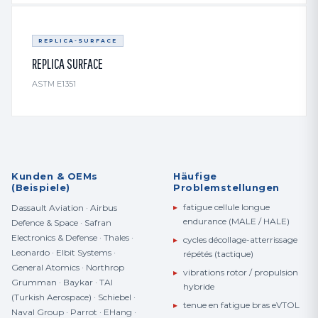
REPLICA-SURFACE
REPLICA SURFACE
ASTM E1351
Kunden & OEMs
Häufige
(Beispiele)
Problemstellungen
▸
fatigue cellule longue
Dassault Aviation · Airbus
endurance (MALE / HALE)
Defence & Space · Safran
Electronics & Defense · Thales ·
▸
cycles décollage-atterrissage
Leonardo · Elbit Systems ·
répétés (tactique)
General Atomics · Northrop
▸
vibrations rotor / propulsion
Grumman · Baykar · TAI
hybride
(Turkish Aerospace) · Schiebel ·
▸
tenue en fatigue bras eVTOL
Naval Group · Parrot · EHang ·