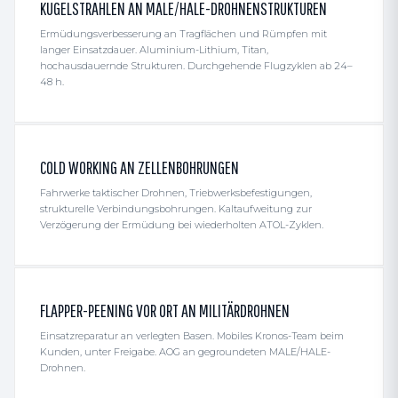
KUGELSTRAHLEN AN MALE/HALE-DROHNENSTRUKTUREN
Ermüdungs­verbesserung an Tragflächen und Rümpfen mit
langer Einsatzdauer. Aluminium-Lithium, Titan,
hochausdauernde Strukturen. Durchgehende Flugzyklen ab 24–
48 h.
COLD WORKING AN ZELLENBOHRUNGEN
Fahrwerke taktischer Drohnen, Triebwerksbefestigungen,
strukturelle Verbindungsbohrungen. Kaltaufweitung zur
Verzögerung der Ermüdung bei wiederholten ATOL-Zyklen.
FLAPPER-PEENING VOR ORT AN MILITÄRDROHNEN
Einsatzreparatur an verlegten Basen. Mobiles Kronos-Team beim
Kunden, unter Freigabe. AOG an gegroundeten MALE/HALE-
Drohnen.