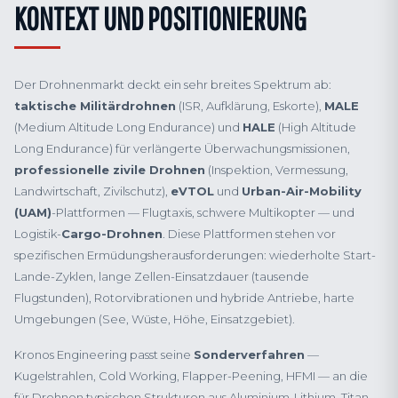
KONTEXT UND POSITIONIERUNG
Der Drohnenmarkt deckt ein sehr breites Spektrum ab:
taktische Militärdrohnen
(ISR, Aufklärung, Eskorte),
MALE
(Medium Altitude Long Endurance) und
HALE
(High Altitude
Long Endurance) für verlängerte Überwachungsmissionen,
professionelle zivile Drohnen
(Inspektion, Vermessung,
Landwirtschaft, Zivilschutz),
eVTOL
und
Urban-Air-Mobility
(UAM)
-Plattformen — Flugtaxis, schwere Multikopter — und
Logistik-
Cargo-Drohnen
. Diese Plattformen stehen vor
spezifischen Ermüdungs­herausforderungen: wiederholte Start-
Lande-Zyklen, lange Zellen-Einsatzdauer (tausende
Flugstunden), Rotorvibrationen und hybride Antriebe, harte
Umgebungen (See, Wüste, Höhe, Einsatzgebiet).
Kronos Engineering passt seine
Sonderverfahren
—
Kugelstrahlen, Cold Working, Flapper-Peening, HFMI — an die
für Drohnen typischen Strukturen aus Aluminium-Lithium, Titan