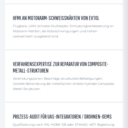
HFMI AN MOTORARM-SCHWEISSNÄHTEN VON EVTOL
Flugtaxis, UAM, schwere Multikopter. Ermüdungs­verbesserung an
Motorarm-Nähten, die Rotorschwingungen und hohen
Lastwechseln ausgesetzt sind.
VERFAHRENSEXPERTISE ZUR REPARATUR VON COMPOSITE-
METALL-STRUKTUREN
Verbindungszonen, Beschläge, strukturelle Befestigungen.
Gezielte Behandlung der metallischen Anteile hybrider Composite-
Metall-Strukturen.
PROZESS-AUDIT FÜR UAS-INTEGRATOREN / DROHNEN-OEMS
Qualifizierung nach MIL-HDBK-516 oder STANAG 4671. Begleitung