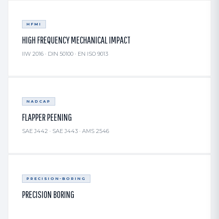
HFMI
HIGH FREQUENCY MECHANICAL IMPACT
IIW 2016 · DIN 50100 · EN ISO 9013
NADCAP
FLAPPER PEENING
SAE J442 · SAE J443 · AMS 2546
PRECISION-BORING
PRECISION BORING