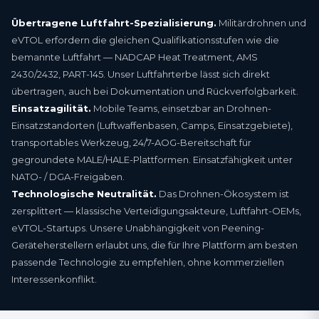
Übertragene Luftfahrt-Spezialisierung.
Militärdrohnen und
eVTOL erfordern die gleichen Qualifikations­stufen wie die
bemannte Luftfahrt — NADCAP Heat Treatment, AMS
2430/2432, PART-145. Unser Luftfahrterbe lässt sich direkt
übertragen, auch bei Dokumentation und Rückverfolgbarkeit.
Einsatzagilität.
Mobile Teams, einsetzbar an Drohnen-
Einsatzstandorten (Luftwaffenbasen, Camps, Einsatzgebiete),
transportables Werkzeug, 24/7-AOG-Bereitschaft für
gegroundete MALE/HALE-Plattformen. Einsatzfähigkeit unter
NATO- / DGA-Freigaben.
Technologische Neutralität.
Das Drohnen-Ökosystem ist
zersplittert — klassische Verteidigungsakteure, Luftfahrt-OEMs,
eVTOL-Startups. Unsere Unabhängigkeit von Peening-
Geräteherstellern erlaubt uns, die für Ihre Plattform am besten
passende Technologie zu empfehlen, ohne kommerziellen
Interessenkonflikt.