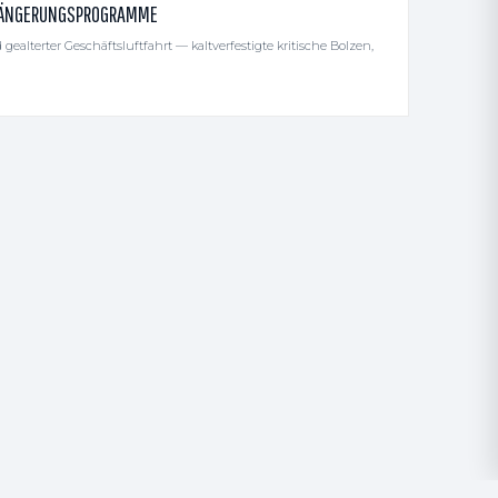
RLÄNGERUNGSPROGRAMME
lterter Geschäftsluftfahrt — kaltverfestigte kritische Bolzen,