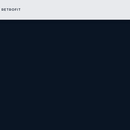
/ RETROFIT
EN
▾
ENGINEERING
▾
ANLAGEN & MASCHINEN
▾
SCHULUNGEN
▾