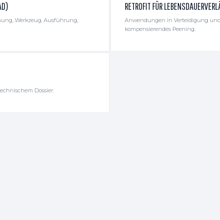
AD)
RETROFIT FÜR LEBENSDAUERVE
nung, Werkzeug, Ausführung,
Anwendungen in Verteidigung und gea
kompensierendes Peening.
technischem Dossier.