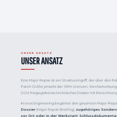
UNSER ANSATZ
UNSER ANSATZ
Eine Major Repair ist ein Struktureingriff, der über d
Patch-Größe jenseits der SRM-Grenzen, Wechselwirkung m
DOA freigegebenes technisches Dossier mit Berechnungs
Kronos Engineering begleitet den gesamten Major-Repai
Dossier
(Major Repair Briefing),
zugehöriges Sonderv
vor Ort oder in der Werkstatt
,
Schlussdokumenta