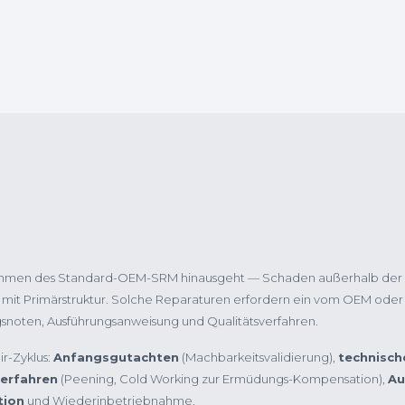
en Rahmen des Standard-OEM-SRM hinausgeht — Schaden außerhalb der 
it Primärstruktur. Solche Reparaturen erfordern ein vom OEM oder 
noten, Ausführungsanweisung und Qualitätsverfahren.
r-Zyklus:
Anfangsgutachten
(Machbarkeitsvalidierung),
technisch
erfahren
(Peening, Cold Working zur Ermüdungs-Kompensation),
Au
tion
und Wiederinbetriebnahme.