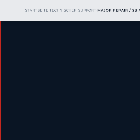
kr
nos
STARTSEITE
›
TECHNISCHER SUPPORT
OBERFLÄCHENVERFAHREN
›
MAJOR REPAIR / SB 
▾
BRANCH
engineering