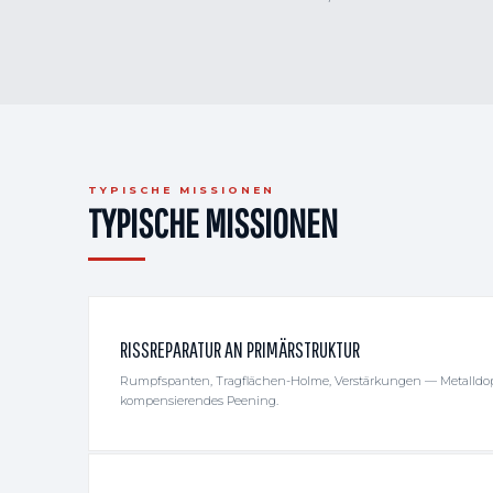
TYPISCHE MISSIONEN
TYPISCHE MISSIONEN
RISSREPARATUR AN PRIMÄRSTRUKTUR
Rumpfspanten, Tragflächen-Holme, Verstärkungen — Metalldoppl
kompensierendes Peening.