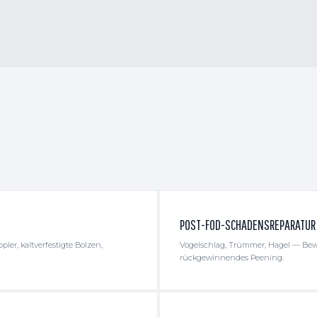
POST-FOD-SCHADENSREPARATUR
er, kaltverfestigte Bolzen,
Vogelschlag, Trümmer, Hagel — Be
rückgewinnendes Peening.