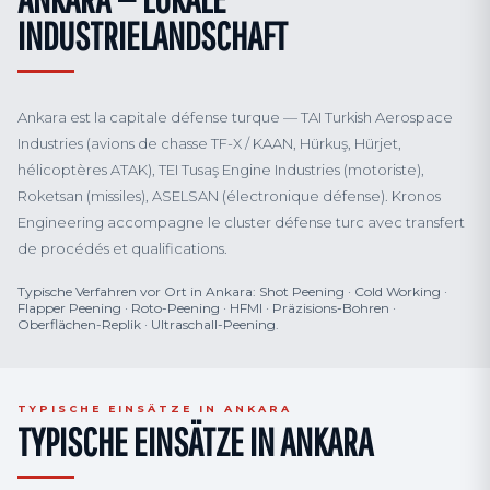
INDUSTRIELANDSCHAFT
Ankara est la capitale défense turque — TAI Turkish Aerospace
Industries (avions de chasse TF-X / KAAN, Hürkuş, Hürjet,
hélicoptères ATAK), TEI Tusaş Engine Industries (motoriste),
Roketsan (missiles), ASELSAN (électronique défense). Kronos
Engineering accompagne le cluster défense turc avec transfert
de procédés et qualifications.
Typische Verfahren vor Ort in Ankara: Shot Peening · Cold Working ·
Flapper Peening · Roto-Peening · HFMI · Präzisions-Bohren ·
Oberflächen-Replik · Ultraschall-Peening.
TYPISCHE EINSÄTZE IN ANKARA
TYPISCHE EINSÄTZE IN ANKARA