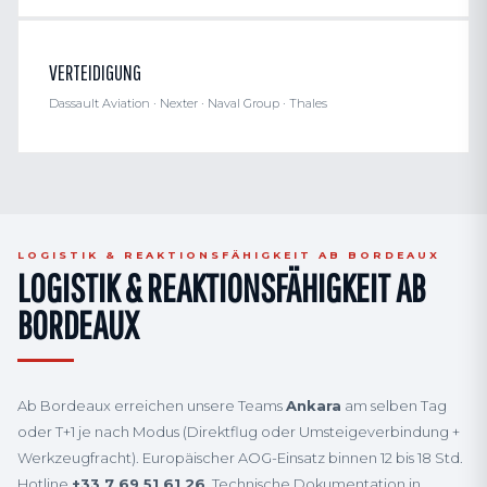
VERTEIDIGUNG
Dassault Aviation · Nexter · Naval Group · Thales
LOGISTIK & REAKTIONSFÄHIGKEIT AB BORDEAUX
LOGISTIK & REAKTIONSFÄHIGKEIT AB
BORDEAUX
Ab Bordeaux erreichen unsere Teams
Ankara
am selben Tag
oder T+1 je nach Modus (Direktflug oder Umsteigeverbindung +
Werkzeugfracht). Europäischer AOG-Einsatz binnen 12 bis 18 Std.
Hotline
+33 7 69 51 61 26
. Technische Dokumentation in