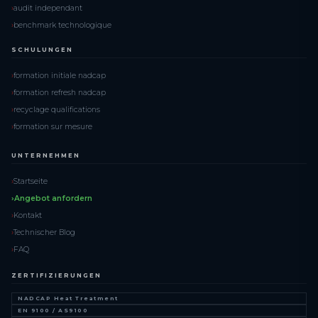
audit independant
benchmark technologique
SCHULUNGEN
formation initiale nadcap
formation refresh nadcap
recyclage qualifications
formation sur mesure
UNTERNEHMEN
Startseite
Angebot anfordern
Kontakt
Technischer Blog
FAQ
ZERTIFIZIERUNGEN
NADCAP Heat Treatment
EN 9100 / AS9100