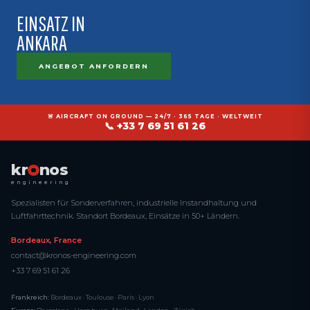
EINSATZ IN
ANKARA
ANGEBOT ANFORDERN
🚨 AIRCRAFT ON GROUND — 24/7 · 365 TAGE · WELTWEIT
📞 +33 7 69 51 61 26
kr
nos
engineering
Spezialisten für Sonderverfahren, industrielle Instandhaltung und
Luftfahrttechnik. Standort Bordeaux, Einsätze in 50+ Ländern.
Bordeaux, France
contact@kronos-engineering.com
+33 7 69 51 61 26
Frankreich:
Bordeaux · Toulouse · Paris · Lyon