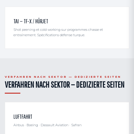
TAI — TF-X / HÜRJET
Shot peening et cold working sur programmes chasse et
entraînement. Spécifications défense turque.
VERFAHREN NACH SEKTOR — DEDIZIERTE SEITEN
VERFAHREN NACH SEKTOR — DEDIZIERTE SEITEN
LUFTFAHRT
Airbus · Boeing · Dassault Aviation · Safran