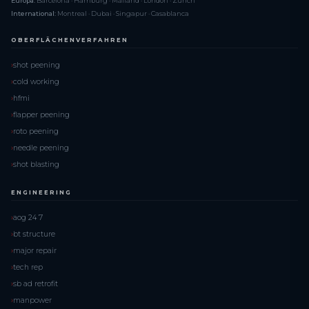
Europa:
Barcelona · Hamburg · Mailand · London · Zürich
International:
Montreal · Dubai · Singapur · Casablanca
OBERFLÄCHENVERFAHREN
shot peening
cold working
hfmi
flapper peening
roto peening
needle peening
shot blasting
ENGINEERING
aog 24 7
bt structure
major repair
tech rep
sb ad retrofit
manpower