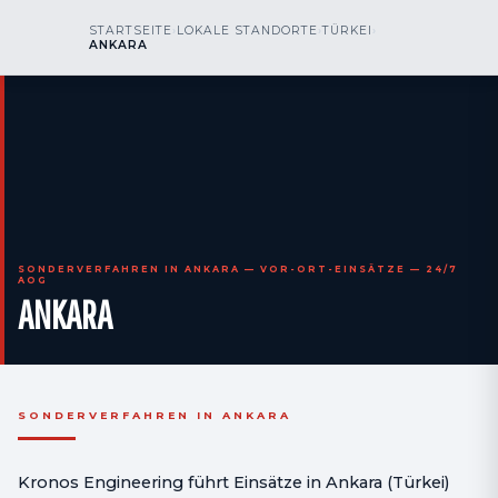
kr
nos
STARTSEITE
›
LOKALE STANDORTE
›
TÜRKEI
›
RUFEN SIE UNS AN
AOG 24/7
ANKARA
engineering
SONDERVERFAHREN IN ANKARA — VOR-ORT-EINSÄTZE — 24/7
AOG
ANKARA
SONDERVERFAHREN IN ANKARA
Kronos Engineering führt Einsätze in Ankara (Türkei)