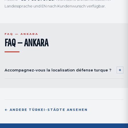
Landessprache und EN nach Kundenwunsch verfügbar.
FAQ — ANKARA
FAQ — ANKARA
+
Accompagnez-vous la localisation défense turque ?
Nous transférons qualifications procédés spéciaux vers équipes locales,
formation opérateurs, accompagnement supplier approval TAI / TEI.
← ANDERE TÜRKEI-STÄDTE ANSEHEN