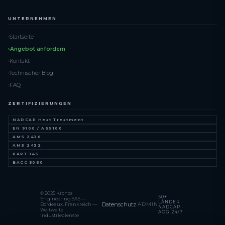
UNTERNEHMEN
Startseite
Angebot anfordern
Kontakt
Technischer Blog
FAQ
ZERTIFIZIERUNGEN
NADCAP Heat Treatment
EN 9100 / AS9100
AMS 2430
AMS 2432
PART-145
BACC 5060
© 2025 Kronos
50+
Engineering SAS —
LÄNDER ·
Datenschutz
·
ADMIN
Bordeaux, Frankreich —
NADCAP ·
Weltweite
AOG 24/7
Industriedienste