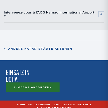
Intervenez-vous à l'AOG Hamad International Airport
+
?
Oui. Mobilisation sous 12 à 18h depuis Bordeaux, hotline AOG dédiée.
← ANDERE KATAR-STÄDTE ANSEHEN
EINSATZ IN
DOHA
ANGEBOT ANFORDERN
🚨 AIRCRAFT ON GROUND — 24/7 · 365 TAGE · WELTWEIT