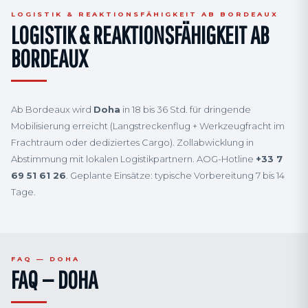
LOGISTIK & REAKTIONSFÄHIGKEIT AB BORDEAUX
LOGISTIK & REAKTIONSFÄHIGKEIT AB
BORDEAUX
Ab Bordeaux wird
Doha
in 18 bis 36 Std. für dringende
Mobilisierung erreicht (Langstreckenflug + Werkzeugfracht im
Frachtraum oder dediziertes Cargo). Zollabwicklung in
Abstimmung mit lokalen Logistikpartnern. AOG-Hotline
+33 7
69 51 61 26
. Geplante Einsätze: typische Vorbereitung 7 bis 14
Tage.
FAQ — DOHA
FAQ — DOHA