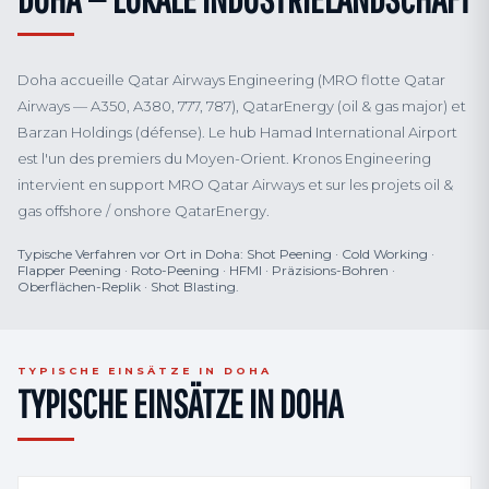
Doha accueille Qatar Airways Engineering (MRO flotte Qatar
Airways — A350, A380, 777, 787), QatarEnergy (oil & gas major) et
Barzan Holdings (défense). Le hub Hamad International Airport
est l'un des premiers du Moyen-Orient. Kronos Engineering
intervient en support MRO Qatar Airways et sur les projets oil &
gas offshore / onshore QatarEnergy.
Typische Verfahren vor Ort in Doha: Shot Peening · Cold Working ·
Flapper Peening · Roto-Peening · HFMI · Präzisions-Bohren ·
Oberflächen-Replik · Shot Blasting.
TYPISCHE EINSÄTZE IN DOHA
TYPISCHE EINSÄTZE IN DOHA