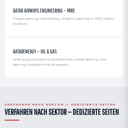
QATAR AIRWAYS ENGINEERING — MRO
Flapper peening, cold working, ultrasonic peening en MRO moteur
et cellule.
QATARENERGY — OIL & GAS
HFMI soudures pipelines et plateformes, needle peening, shot
peening composants haute pression.
VERFAHREN NACH SEKTOR — DEDIZIERTE SEITEN
VERFAHREN NACH SEKTOR — DEDIZIERTE SEITEN