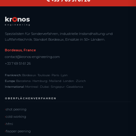
📞 +33 7 69 51 61 26
kr
nos
engineering
Spezialisten für Sonderverfahren, industrielle Instandhaltung und
Luftfahrttechnik. Standort Bordeaux, Einsätze in 50+ Ländern.
Bordeaux, France
contact@kronos-engineering.com
+33 7 69 51 61 26
Frankreich:
Bordeaux · Toulouse · Paris · Lyon
Europa:
Barcelona · Hamburg · Mailand · London · Zürich
International:
Montreal · Dubai · Singapur · Casablanca
OBERFLÄCHENVERFAHREN
shot peening
cold working
hfmi
flapper peening