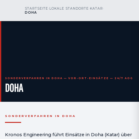
kr
nos
STARTSEITE
›
LOKALE STANDORTE
›
KATAR
›
RUFEN SIE UNS AN
AOG 24/7
DOHA
engineering
SONDERVERFAHREN IN DOHA — VOR-ORT-EINSÄTZE — 24/7 AOG
DOHA
SONDERVERFAHREN IN DOHA
Kronos Engineering führt Einsätze in Doha (Katar) über