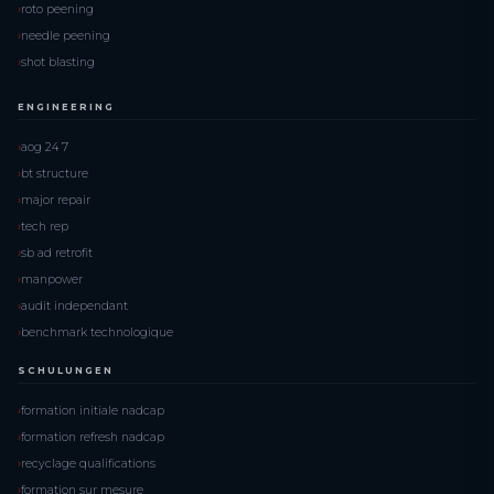
roto peening
needle peening
shot blasting
ENGINEERING
aog 24 7
bt structure
major repair
tech rep
sb ad retrofit
manpower
audit independant
benchmark technologique
SCHULUNGEN
formation initiale nadcap
formation refresh nadcap
recyclage qualifications
formation sur mesure