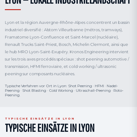
Lyon et la région Auvergne-Rhône-Alpes concentrent un bassin
industriel diversifié : Alstom Villeurbanne (métros, tramways),
Framatome Lyon-Confluence et Saint-Marcel (nucléaire),
Renault Trucks Saint-Priest, Bosch, Michelin Clermont, ainsi que
le hub MRO Lyon-Saint-Exupéry. Kronos Engineering intervient
sur les trois axes procédés spéciaux : shot peening automotive /
transmission, HFMI ferroviaire, et cold working / ultrasonic
peening sur composants nucléaires.
Typische Verfahren vor Ort in Lyon: Shot Peening · HFMI · Nadel-
Peening · Shot Blasting · Cold Working · Ultraschall-Peening · Roto-
Peening.
TYPISCHE EINSÄTZE IN LYON
TYPISCHE EINSÄTZE IN LYON