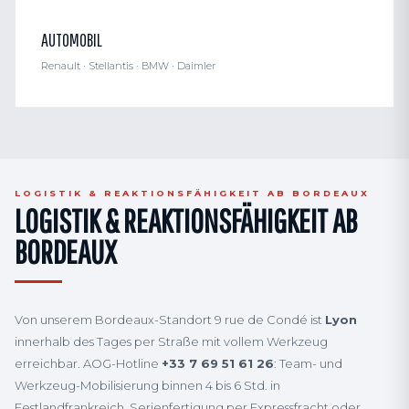
AUTOMOBIL
Renault · Stellantis · BMW · Daimler
LOGISTIK & REAKTIONSFÄHIGKEIT AB BORDEAUX
LOGISTIK & REAKTIONSFÄHIGKEIT AB
BORDEAUX
Von unserem Bordeaux-Standort 9 rue de Condé ist
Lyon
innerhalb des Tages per Straße mit vollem Werkzeug
erreichbar. AOG-Hotline
+33 7 69 51 61 26
: Team- und
Werkzeug-Mobilisierung binnen 4 bis 6 Std. in
Festlandfrankreich. Serienfertigung per Expressfracht oder