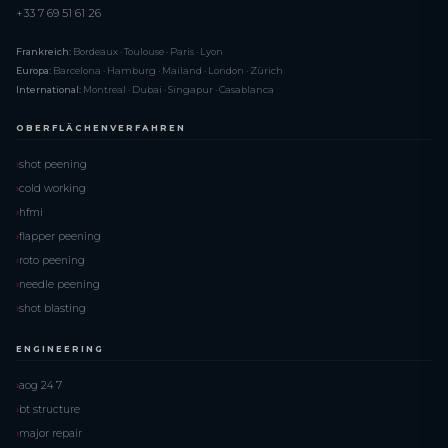
+33 7 69 51 61 26
Frankreich:
Bordeaux · Toulouse · Paris · Lyon
Europa:
Barcelona · Hamburg · Mailand · London · Zürich
International:
Montreal · Dubai · Singapur · Casablanca
OBERFLÄCHENVERFAHREN
shot peening
cold working
hfmi
flapper peening
roto peening
needle peening
shot blasting
ENGINEERING
aog 24 7
bt structure
major repair