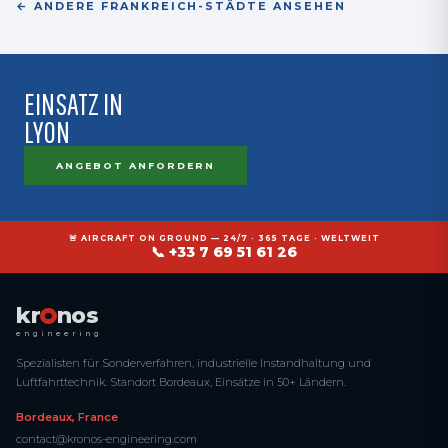
← ANDERE FRANKREICH-STÄDTE ANSEHEN
EINSATZ IN
LYON
ANGEBOT ANFORDERN
🚨 AIRCRAFT ON GROUND — 24/7 · 365 TAGE · WELTWEIT
📞 +33 7 69 51 61 26
kr
nos
engineering
Spezialisten für Sonderverfahren, industrielle Instandhaltung und
Luftfahrttechnik. Standort Bordeaux, Einsätze in 50+ Ländern.
Bordeaux, France
contact@kronos-engineering.com