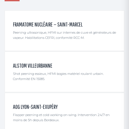
FRAMATOME NUCLÉAIRE — SAINT-MARCEL
Peening ultrasonique, HFMI sur internes de cuve et générateurs de
vapeur. Habilitations CEFRI, conformité RCC-M.
ALSTOM VILLEURBANNE
Shot peening essieux, HFMI bogies matériel roulant urbain.
Conformité EN 15085.
AOG LYON-SAINT-EXUPÉRY
Flapper peening et cold working on-wing. Intervention 24/7 en
moins de 5h depuis Bordeaux.