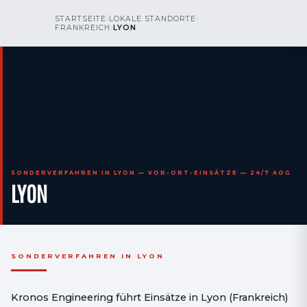
kr
nos
STARTSEITE
›
LOKALE STANDORTE
›
RUFEN SIE UNS AN
AOG 24/7
FRANKREICH
›
LYON
engineering
SONDERVERFAHREN IN LYON — VOR-ORT-EINSÄTZE — 24/7 AOG
LYON
SONDERVERFAHREN IN LYON
Kronos Engineering führt Einsätze in Lyon (Frankreich)