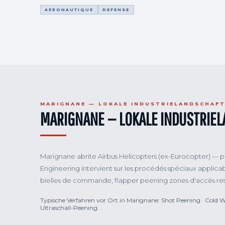
AERONAUTIQUE
DEFENSE
MARIGNANE — LOKALE INDUSTRIELANDSCHAF
MARIGNANE — LOKALE INDUSTRIE
Marignane abrite Airbus Helicopters (ex-Eurocopter) — plus
Engineering intervient sur les procédés spéciaux applicab
bielles de commande, flapper peening zones d'accès restr
Typische Verfahren vor Ort in Marignane: Shot Peening · Cold W
Ultraschall-Peening.