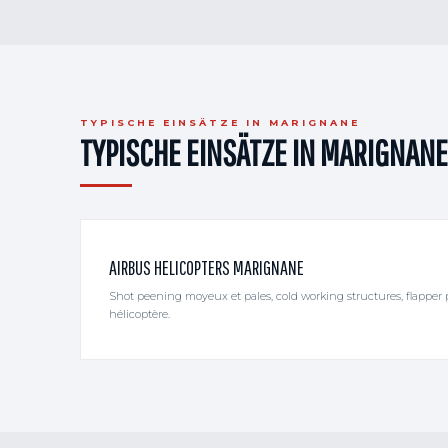
TYPISCHE EINSÄTZE IN MARIGNANE
TYPISCHE EINSÄTZE IN MARIGNANE
AIRBUS HELICOPTERS MARIGNANE
Shot peening moyeux et pales, cold working structures, flapper 
hélicoptère.