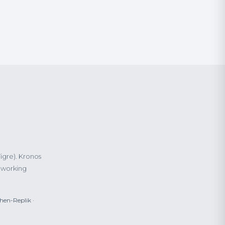
igre). Kronos
d working
hen-Replik ·