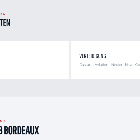
TEN
ITEN
VERTEIDIGUNG
Dassault Aviation · Nexter · Naval Gr
AUX
AB BORDEAUX