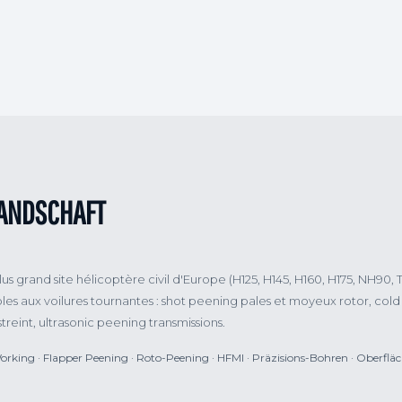
T
LANDSCHAFT
 grand site hélicoptère civil d'Europe (H125, H145, H160, H175, NH90, T
les aux voilures tournantes : shot peening pales et moyeux rotor, col
eint, ultrasonic peening transmissions.
orking · Flapper Peening · Roto-Peening · HFMI · Präzisions-Bohren · Oberfläc