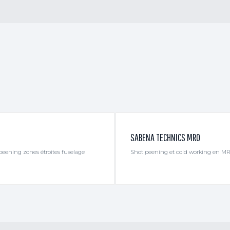
SABENA TECHNICS MRO
peening zones étroites fuselage
Shot peening et cold working en MRO h