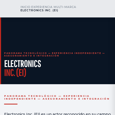
kr
nos
INICIO
›
EXPERIENCIA MULTI-MARCA
›
LLÁMENOS
AOG 24/7
ELECTRONICS INC. (EI)
engineering
PANORAMA TECNOLÓGICO — EXPERIENCIA INDEPENDIENTE —
ASESORAMIENTO E INTEGRACIÓN
ELECTRONICS
INC. (EI)
PANORAMA TECNOLÓGICO — EXPERIENCIA
INDEPENDIENTE — ASESORAMIENTO E INTEGRACIÓN
Electronics Inc. (EI) es un actor reconocido en su campo