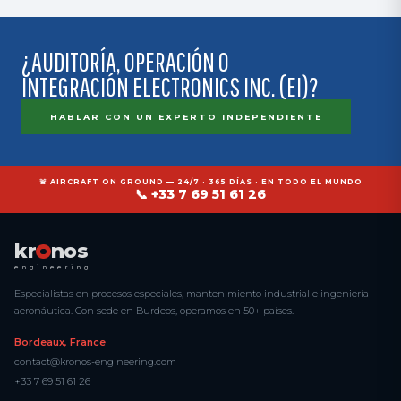
combadora, galga, patrones, trazabilidad de lote — para cualificación
NADCAP o auditoría del cliente.
¿AUDITORÍA, OPERACIÓN O
INTEGRACIÓN ELECTRONICS INC. (EI)?
HABLAR CON UN EXPERTO INDEPENDIENTE
🚨 AIRCRAFT ON GROUND — 24/7 · 365 DÍAS · EN TODO EL MUNDO
📞 +33 7 69 51 61 26
kr
nos
engineering
Especialistas en procesos especiales, mantenimiento industrial e ingeniería
aeronáutica. Con sede en Burdeos, operamos en 50+ países.
Bordeaux, France
contact@kronos-engineering.com
+33 7 69 51 61 26