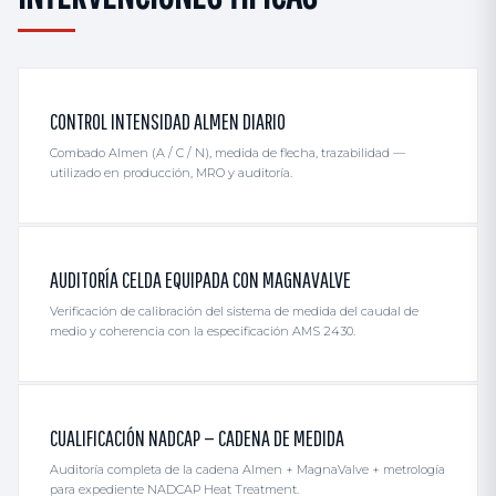
CONTROL INTENSIDAD ALMEN DIARIO
Combado Almen (A / C / N), medida de flecha, trazabilidad —
utilizado en producción, MRO y auditoría.
AUDITORÍA CELDA EQUIPADA CON MAGNAVALVE
Verificación de calibración del sistema de medida del caudal de
medio y coherencia con la especificación AMS 2430.
CUALIFICACIÓN NADCAP — CADENA DE MEDIDA
Auditoría completa de la cadena Almen + MagnaValve + metrología
para expediente NADCAP Heat Treatment.