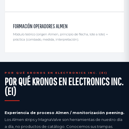
FORMACIÓN OPERADORES ALMEN
Módulo teórico (origen Almen, principio de flecha, lote a lote) +
práctica (combado, medida, interpretación).
POR QUÉ KRONOS EN ELECTRONICS INC. (EI)
POR QUÉ KRONOS EN ELECTRONICS INC.
(EI)
Experiencia de proceso Almen / monitorización peening.
Los Almen strips y MagnaValve son herramientas de nuestro día
a día, no productos de catálogo. Conocemos sus trampas.