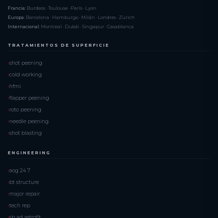
Francia:
Burdeos · Toulouse · París · Lyon
Europa:
Barcelona · Hamburgo · Milán · Londres · Zúrich
Internacional:
Montreal · Dubái · Singapur · Casablanca
TRATAMIENTOS DE SUPERFICIE
shot peening
cold working
hfmi
flapper peening
roto peening
needle peening
shot blasting
ENGINEERING
aog 24 7
bt structure
major repair
tech rep
sb ad retrofit