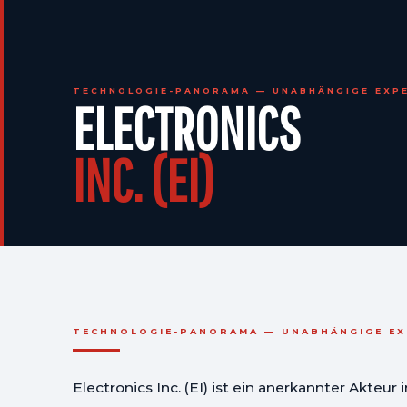
TECHNOLOGIE-PANORAMA — UNABHÄNGIGE EXPE
ELECTRONICS
INC. (EI)
TECHNOLOGIE-PANORAMA — UNABHÄNGIGE EX
Electronics Inc. (EI) ist ein anerkannter Akteu