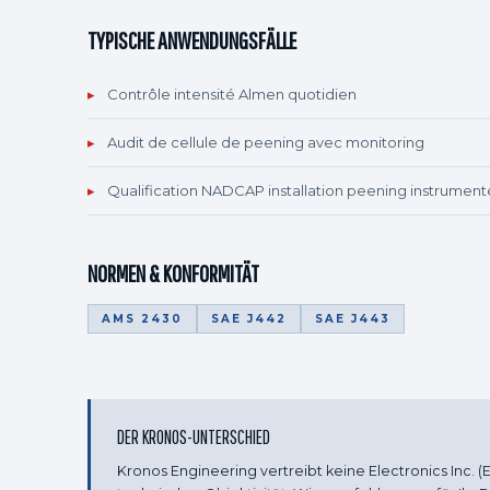
TYPISCHE ANWENDUNGSFÄLLE
▸
Contrôle intensité Almen quotidien
▸
Audit de cellule de peening avec monitoring
▸
Qualification NADCAP installation peening instrumen
NORMEN & KONFORMITÄT
AMS 2430
SAE J442
SAE J443
DER KRONOS-UNTERSCHIED
Kronos Engineering vertreibt keine Electronics Inc. (