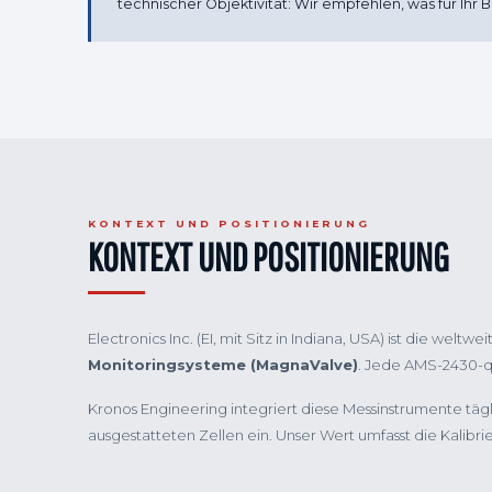
technischer Objektivität: Wir empfehlen, was für Ihr B
KONTEXT UND POSITIONIERUNG
KONTEXT UND POSITIONIERUNG
Electronics Inc. (EI, mit Sitz in Indiana, USA) ist die weltw
Monitoringsysteme (MagnaValve)
. Jede AMS-2430-q
Kronos Engineering integriert diese Messinstrumente tägli
ausgestatteten Zellen ein. Unser Wert umfasst die Kali