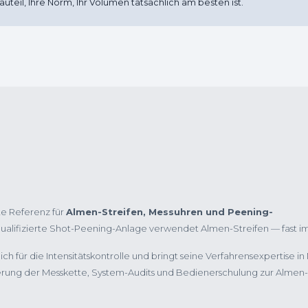
auteil, Ihre Norm, Ihr Volumen tatsächlich am besten ist.
eite Referenz für
Almen-Streifen, Messuhren und Peening-
ualifizierte Shot-Peening-Anlage verwendet Almen-Streifen — fast im
ch für die Intensitätskontrolle und bringt seine Verfahrensexpertise i
brierung der Messkette, System-Audits und Bedienerschulung zur Alm