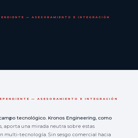
PENDIENTE — ASESORAMIENTO E INTEGRACIÓN
EPENDIENTE — ASESORAMIENTO E INTEGRACIÓN
campo tecnológico. Kronos Engineering, como
, aporta una mirada neutra sobre estas
n multi-tecnología. Sin sesgo comercial hacia