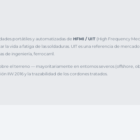
dades portátiles y automatizadas de
HFMI / UIT
(High Frequency Mec
r la vida a fatiga de las soldaduras. UIT es una referencia de mercado
as de ingeniería, ferrocarril.
bre el terreno — mayoritariamente en entornos severos (offshore, ob
ón IIW 2016 y la trazabilidad de los cordones tratados.