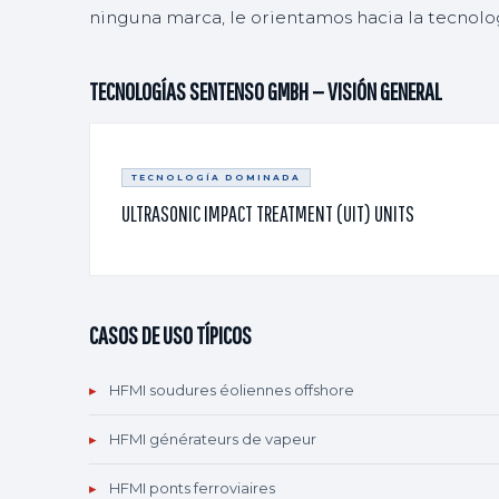
ninguna marca, le orientamos hacia la tecnolo
TECNOLOGÍAS SENTENSO GMBH — VISIÓN GENERAL
TECNOLOGÍA DOMINADA
ULTRASONIC IMPACT TREATMENT (UIT) UNITS
CASOS DE USO TÍPICOS
▸
HFMI soudures éoliennes offshore
▸
HFMI générateurs de vapeur
▸
HFMI ponts ferroviaires