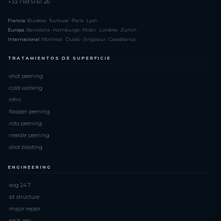
+33 7 69 51 61 26
Francia:
Burdeos · Toulouse · París · Lyon
Europa:
Barcelona · Hamburgo · Milán · Londres · Zúrich
Internacional:
Montreal · Dubái · Singapur · Casablanca
TRATAMIENTOS DE SUPERFICIE
shot peening
cold working
hfmi
flapper peening
roto peening
needle peening
shot blasting
ENGINEERING
aog 24 7
bt structure
major repair
tech rep