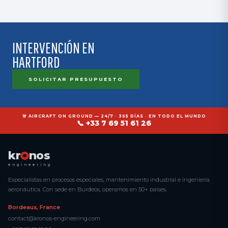
INTERVENCIÓN EN
HARTFORD
SOLICITAR PRESUPUESTO
🚨 AIRCRAFT ON GROUND — 24/7 · 365 DÍAS · EN TODO EL MUNDO
📞 +33 7 69 51 61 26
kr
nos
engineering
Especialistas en procesos especiales, mantenimiento industrial e ingeniería
aeronáutica. Con sede en Burdeos, operamos en 50+ países.
Bordeaux, France
contact@kronos-engineering.com