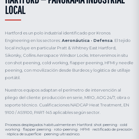
LOCAL
Hartford es un polo industrial identificado por Kronos
Engineering en los sectores:
Aeronáutica · Defensa
. El tejido
local incluye en particular Pratt & Whitney East Hartford,
Sikorsky, Collins Aerospace Windsor Locks. Intervenimos in situ
con shot peening, cold working, flapper peening, HFMI y needle
peening, con movilización desde Burdeos y logística de utillaje
portátil.
Nuestros equipos adaptan el perímetro de intervención al
pliego del cliente: producción en serie, MRO, AOG 24/7, obra o
soporte técnico. Cualificaciones NADCAP Heat Treatment, EN
9100 / AS9100, PART-145 aplicables según sector.
Procesos desplegados habitualmente en Hartford: shot peening · cold
working · flapper peening · roto-peening · HFMI · rectificado de precisión
· réplica de superficie · peening ultrasónico.