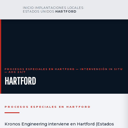
kr
nos
INICIO
›
IMPLANTACIONES LOCALES
›
LLÁMENOS
AOG 24/7
ESTADOS UNIDOS
›
HARTFORD
engineering
PROCESOS ESPECIALES EN HARTFORD — INTERVENCIÓN IN SITU
— AOG 24/7
HARTFORD
PROCESOS ESPECIALES EN HARTFORD
Kronos Engineering interviene en Hartford (Estados