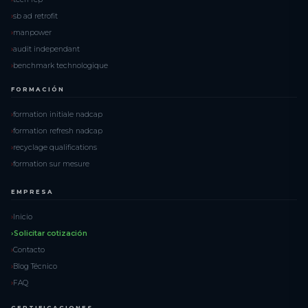
sb ad retrofit
manpower
audit independant
benchmark technologique
FORMACIÓN
formation initiale nadcap
formation refresh nadcap
recyclage qualifications
formation sur mesure
EMPRESA
Inicio
Solicitar cotización
Contacto
Blog Técnico
FAQ