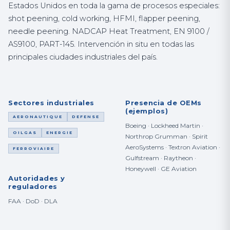
Estados Unidos en toda la gama de procesos especiales:
shot peening, cold working, HFMI, flapper peening,
needle peening. NADCAP Heat Treatment, EN 9100 /
AS9100, PART-145. Intervención in situ en todas las
principales ciudades industriales del país.
Sectores industriales
Presencia de OEMs
(ejemplos)
AERONAUTIQUE
DEFENSE
Boeing · Lockheed Martin ·
OILGAS
ENERGIE
Northrop Grumman · Spirit
AeroSystems · Textron Aviation ·
FERROVIAIRE
Gulfstream · Raytheon ·
Honeywell · GE Aviation
Autoridades y
reguladores
FAA · DoD · DLA