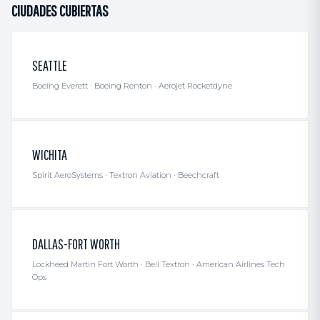
CIUDADES CUBIERTAS
SEATTLE
Boeing Everett · Boeing Renton · Aerojet Rocketdyne
WICHITA
Spirit AeroSystems · Textron Aviation · Beechcraft
DALLAS-FORT WORTH
Lockheed Martin Fort Worth · Bell Textron · American Airlines Tech
Ops