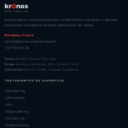
kr
nos
engineering
Especialistas en procesos especiales, mantenimiento industrial e ingeniería
aeronáutica. Con sede en Burdeos, operamos en 50+ países.
Bordeaux, France
contact@kronos-engineering.com
+33 7 69 51 61 26
Francia:
Burdeos · Toulouse · París · Lyon
Europa:
Barcelona · Hamburgo · Milán · Londres · Zúrich
Internacional:
Montreal · Dubái · Singapur · Casablanca
TRATAMIENTOS DE SUPERFICIE
shot peening
cold working
hfmi
flapper peening
roto peening
needle peening