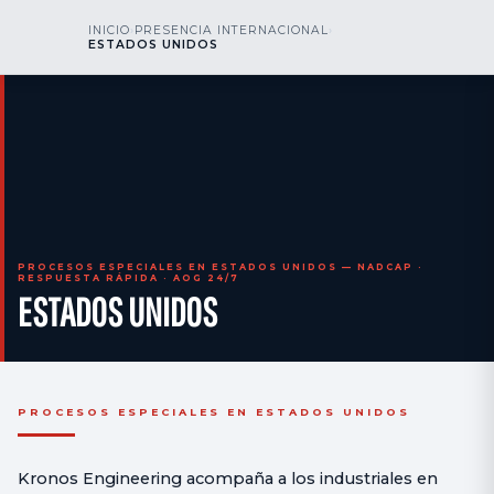
kr
nos
INICIO
›
PRESENCIA INTERNACIONAL
›
LLÁMENOS
AOG 24/7
ESTADOS UNIDOS
engineering
PROCESOS ESPECIALES EN ESTADOS UNIDOS — NADCAP ·
RESPUESTA RÁPIDA · AOG 24/7
ESTADOS UNIDOS
PROCESOS ESPECIALES EN ESTADOS UNIDOS
Kronos Engineering acompaña a los industriales en