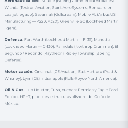
Aeronáutica civil.
Seattle (Boeing Commercial Airplanes),
Wichita (Textron Aviation, Spirit AeroSystems, Bombardier
Learjet legado), Savannah (Gulfstream), Mobile AL (Airbus US
Manufacturing — A220, A320), Greenville SC (Lockheed Martin
ligera).
Defensa.
Fort Worth (Lockheed Martin — F-35), Marietta
(Lockheed Martin — C-130), Palmdale (Northrop Grumman), El
Segundo / Redondo (Raytheon), Ridley Township (Boeing
Defense).
Motorización.
Cincinnati (GE Aviation), East Hartford (Pratt &
Whitney), Lynn (GE), Indianapolis (Rolls-Royce North America).
Oil & Gas.
Hub Houston, Tulsa, cuencas Permian y Eagle Ford.
Equipos HPHT, pipelines, estructuras offshore del Golfo de
México.