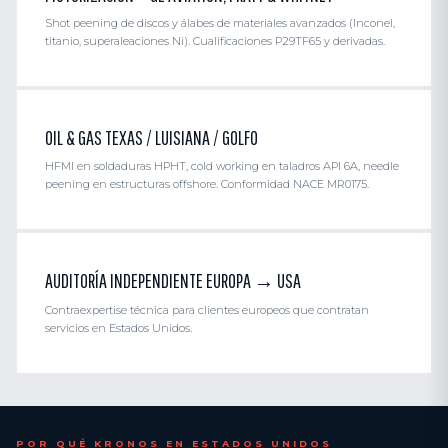
Shot peening de discos y álabes de materiales avanzados (Inconel,
titanio, superaleaciones Ni). Cualificaciones P29TF65 y derivadas.
OIL & GAS TEXAS / LUISIANA / GOLFO
HFMI en soldaduras HPHT, cold working en taladros API 6A, needle
peening en estructuras offshore. Conformidad NACE MR0175.
AUDITORÍA INDEPENDIENTE EUROPA → USA
Contraexpertise técnica para clientes europeos que contratan
servicios en Estados Unidos.
POR QUÉ KRONOS EN ESTADOS UNIDOS