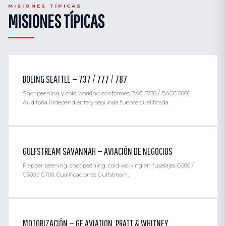
MISIONES TÍPICAS
MISIONES TÍPICAS
BOEING SEATTLE — 737 / 777 / 787
Shot peening y cold working conformes BAC 5730 / BACC 5060.
Auditoría independiente y segunda fuente cualificada.
GULFSTREAM SAVANNAH — AVIACIÓN DE NEGOCIOS
Flapper peening, shot peening, cold working en fuselajes G500 /
G600 / G700. Cualificaciones Gulfstream.
MOTORIZACIÓN — GE AVIATION, PRATT & WHITNEY