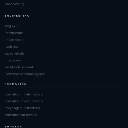
shot blasting
ENGINEERING
aog 24 7
bt structure
major repair
tech rep
sb ad retrofit
manpower
audit independant
benchmark technologique
FORMACIÓN
formation initiale nadcap
formation refresh nadcap
recyclage qualifications
formation sur mesure
EMPRESA