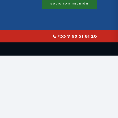
SOLICITAR REUNIÓN
📞 +33 7 69 51 61 26
EMPRESA
Inicio
Solicitar cotización
Contacto
Blog Técnico
FAQ
CERTIFICACIONES
t
NADCAP Heat Treatment
ologique
EN 9100 / AS9100