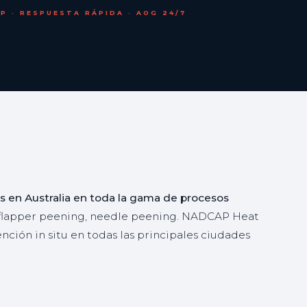
P · RESPUESTA RÁPIDA · AOG 24/7
s en Australia en toda la gama de procesos
, flapper peening, needle peening. NADCAP Heat
nción in situ en todas las principales ciudades