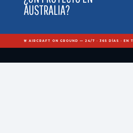
AUSTRALIA?
🚨 AIRCRAFT ON GROUND — 24/7 · 365 DÍAS · EN
kr
nos
engineering
Especialistas en procesos especiales, mantenimiento industrial e inge
aeronáutica. Con sede en Burdeos, operamos en 50+ países.
Bordeaux, France
contact@kronos-engineering.com
+33 7 69 51 61 26
Francia:
Burdeos · Toulouse · París · Lyon
Europa:
Barcelona · Hamburgo · Milán · Londres · Zúrich