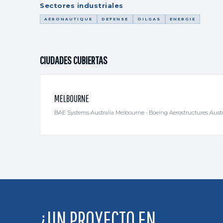
Sectores industriales
AERONAUTIQUE
DEFENSE
OILGAS
ENERGIE
CIUDADES CUBIERTAS
MELBOURNE
BAE Systems Australia Melbourne · Boeing Aerostructures Austr
¿UN PROYECTO EN