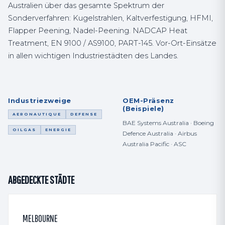
Australien über das gesamte Spektrum der
Sonderverfahren: Kugelstrahlen, Kaltverfestigung, HFMI,
Flapper Peening, Nadel-Peening. NADCAP Heat
Treatment, EN 9100 / AS9100, PART-145. Vor-Ort-Einsätze
in allen wichtigen Industriestädten des Landes.
Industriezweige
OEM-Präsenz
(Beispiele)
AERONAUTIQUE
DEFENSE
BAE Systems Australia · Boeing
OILGAS
ENERGIE
Defence Australia · Airbus
Australia Pacific · ASC
ABGEDECKTE STÄDTE
MELBOURNE