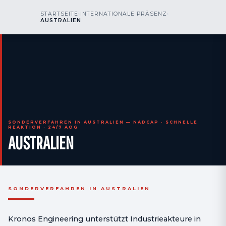
kr
nos
STARTSEITE
›
INTERNATIONALE PRÄSENZ
›
RUFEN SIE UNS AN
AOG 24/7
AUSTRALIEN
engineering
SONDERVERFAHREN IN AUSTRALIEN — NADCAP · SCHNELLE
REAKTION · 24/7 AOG
AUSTRALIEN
SONDERVERFAHREN IN AUSTRALIEN
Kronos Engineering unterstützt Industrieakteure in