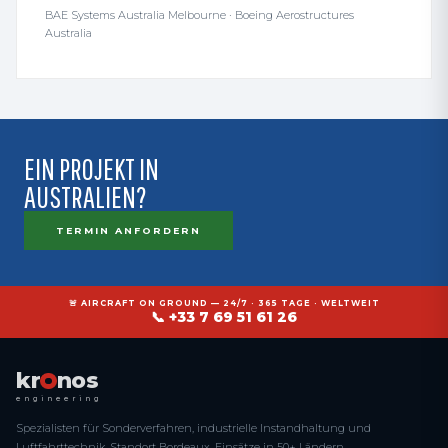
BAE Systems Australia Melbourne · Boeing Aerostructures
Australia
EIN PROJEKT IN
AUSTRALIEN?
TERMIN ANFORDERN
🚨 AIRCRAFT ON GROUND — 24/7 · 365 TAGE · WELTWEIT
📞 +33 7 69 51 61 26
kr
nos
engineering
Spezialisten für Sonderverfahren, industrielle Instandhaltung und
Luftfahrttechnik. Standort Bordeaux, Einsätze in 50+ Ländern.