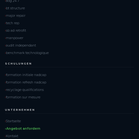
aog 24 7
bt structure
major repair
tech rep
sb ad retrofit
manpower
audit independant
benchmark technologique
SCHULUNGEN
formation initiale nadcap
formation refresh nadcap
recyclage qualifications
formation sur mesure
UNTERNEHMEN
Startseite
Angebot anfordern
Kontakt