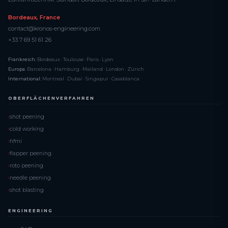
Bordeaux, France
contact@kronos-engineering.com
+33 7 69 51 61 26
Frankreich:
Bordeaux · Toulouse · Paris · Lyon
Europa:
Barcelona · Hamburg · Mailand · London · Zürich
International:
Montreal · Dubai · Singapur · Casablanca
OBERFLÄCHENVERFAHREN
shot peening
cold working
hfmi
flapper peening
roto peening
needle peening
shot blasting
ENGINEERING