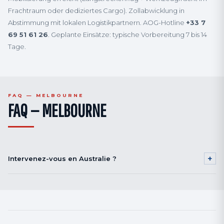
Frachtraum oder dediziertes Cargo). Zollabwicklung in
Abstimmung mit lokalen Logistikpartnern. AOG-Hotline
+33 7
69 51 61 26
. Geplante Einsätze: typische Vorbereitung 7 bis 14
Tage.
FAQ — MELBOURNE
FAQ — MELBOURNE
+
Intervenez-vous en Australie ?
Oui. Mobilisation longue distance depuis Bordeaux (24 à 36h) pour
missions planifiées, ou transfert de procédés vers équipes locales selon
cahier des charges.