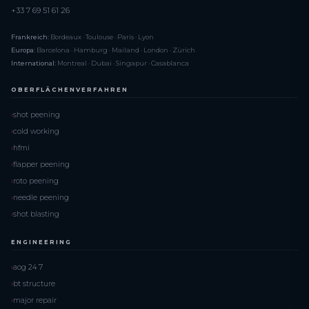
+33 7 69 51 61 26
Frankreich:
Bordeaux · Toulouse · Paris · Lyon
Europa:
Barcelona · Hamburg · Mailand · London · Zürich
International:
Montreal · Dubai · Singapur · Casablanca
OBERFLÄCHENVERFAHREN
shot peening
cold working
hfmi
flapper peening
roto peening
needle peening
shot blasting
ENGINEERING
aog 24 7
bt structure
major repair