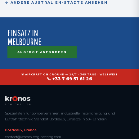
← ANDERE AUSTRALIEN-STÄDTE ANSEHEN
EINSATZ IN
MELBOURNE
ANGEBOT ANFORDERN
🚨 AIRCRAFT ON GROUND — 24/7 · 365 TAGE · WELTWEIT
📞 +33 7 69 51 61 26
kr
nos
engineering
Spezialisten für Sonderverfahren, industrielle Instandhaltung und
Luftfahrttechnik. Standort Bordeaux, Einsätze in 50+ Ländern.
Bordeaux, France
contact@kronos-engineering.com