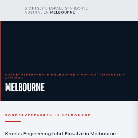
kr
nos
STARTSEITE
›
LOKALE STANDORTE
›
RUFEN SIE UNS AN
AOG 24/7
AUSTRALIEN
›
MELBOURNE
engineering
SONDERVERFAHREN IN MELBOURNE — VOR-ORT-EINSÄTZE —
24/7 AOG
MELBOURNE
SONDERVERFAHREN IN MELBOURNE
Kronos Engineering führt Einsätze in Melbourne