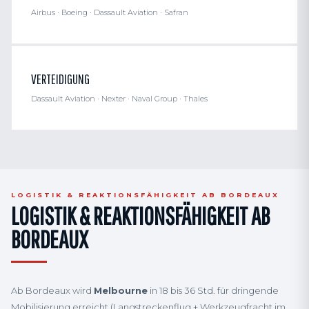
Airbus · Boeing · Dassault Aviation · Safran
VERTEIDIGUNG
Dassault Aviation · Nexter · Naval Group · Thales
LOGISTIK & REAKTIONSFÄHIGKEIT AB BORDEAUX
LOGISTIK & REAKTIONSFÄHIGKEIT AB
BORDEAUX
Ab Bordeaux wird
Melbourne
in 18 bis 36 Std. für dringende
Mobilisierung erreicht (Langstreckenflug + Werkzeugfracht im