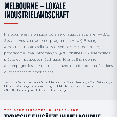
MELBOURNE — LOKALE
INDUSTRIELANDSCHAFT
Melbourne est le principal pôle aéronautique australien — BAE
Systems Australia (défense, programme Hawk), Boeing
Aerostructures Australia (sous-ensembles 787 Dreamliner,
programme Loyal Wingman / MQ-28), chaîne F-35 (assemblage
pièces composites et métalliques). Kronos Engineering
accompagne les OEM australiens avec transfert de qualifications
européennes et américaines.
Typische Verfahren vor Ort in Melbourne: Shot Peening · Cold Working ·
Flapper Peening · Roto-Peening · HFMI · Präzisions-Bohren ·
Oberflächen-Replik · Ultraschall-Peening.
TYPISCHE EINSÄTZE IN MELBOURNE