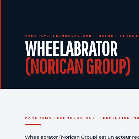
PANORAMA TECHNOLOGIQUE — EXPERTISE INDÉ
WHEELABRATOR
(NORICAN GROUP)
PANORAMA TECHNOLOGIQUE — EXPERTISE IN
Wheelabrator (Norican Group) est un acteur re