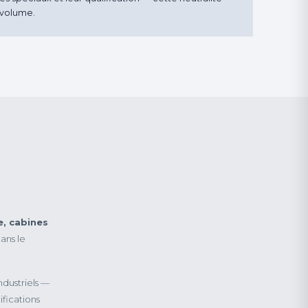
 volume.
e, cabines
ans le
ndustriels —
ifications