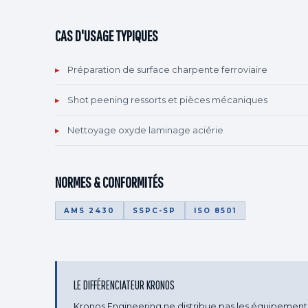
CAS D'USAGE TYPIQUES
▸
Préparation de surface charpente ferroviaire
▸
Shot peening ressorts et pièces mécaniques
▸
Nettoyage oxyde laminage aciérie
NORMES & CONFORMITÉS
AMS 2430
SSPC-SP
ISO 8501
LE DIFFÉRENCIATEUR KRONOS
Kronos Engineering ne distribue pas les équipements 