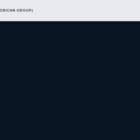
ORICAN GROUP)
URS
▾
ENGINEERING
▾
ÉQUIPEMENTS & MACHINES
▾
TRAINING
▾