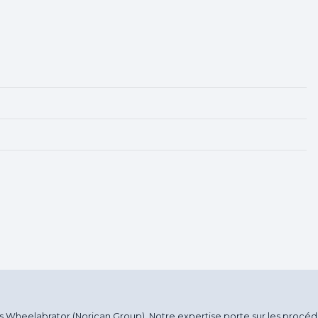
Wheelabrator (Norican Group). Notre expertise porte sur les procédés