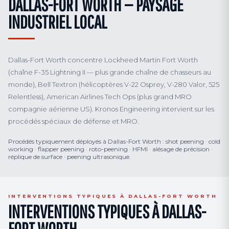
DALLAS-FORT WORTH — PAYSAGE
INDUSTRIEL LOCAL
Dallas-Fort Worth concentre Lockheed Martin Fort Worth
(chaîne F-35 Lightning II — plus grande chaîne de chasseurs au
monde), Bell Textron (hélicoptères V-22 Osprey, V-280 Valor, 525
Relentless), American Airlines Tech Ops (plus grand MRO
compagnie aérienne US). Kronos Engineering intervient sur les
procédés spéciaux de défense et MRO.
Procédés typiquement déployés à Dallas-Fort Worth : shot peening · cold
working · flapper peening · roto-peening · HFMI · alésage de précision ·
réplique de surface · peening ultrasonique.
INTERVENTIONS TYPIQUES À DALLAS-FORT WORTH
INTERVENTIONS TYPIQUES À DALLAS-
FORT WORTH