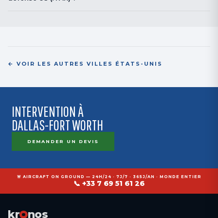
Les programmes ITAR-restricted font l'objet d'une coordination
spécifique — nos équipes travaillent sous autorisations export contrôlées
selon cahier des charges donneur d'ordre et FMS.
← VOIR LES AUTRES VILLES ÉTATS-UNIS
INTERVENTION À
DALLAS-FORT WORTH
DEMANDER UN DEVIS
🚨 AIRCRAFT ON GROUND — 24H/24 · 7J/7 · 365J/AN · MONDE ENTIER
📞 +33 7 69 51 61 26
kr
nos