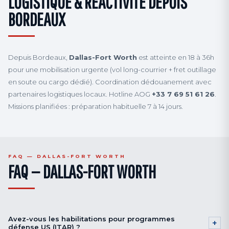
LOGISTIQUE & RÉACTIVITÉ DEPUIS
BORDEAUX
Depuis Bordeaux,
Dallas-Fort Worth
est atteinte en 18 à 36h
pour une mobilisation urgente (vol long-courrier + fret outillage
en soute ou cargo dédié). Coordination dédouanement avec
partenaires logistiques locaux. Hotline AOG
+33 7 69 51 61 26
.
Missions planifiées : préparation habituelle 7 à 14 jours.
FAQ — DALLAS-FORT WORTH
FAQ — DALLAS-FORT WORTH
Avez-vous les habilitations pour programmes
+
défense US (ITAR) ?