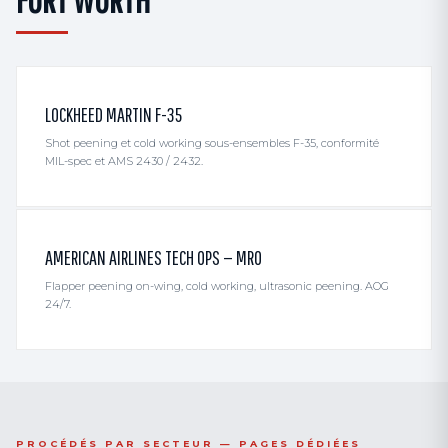
LOCKHEED MARTIN F-35
Shot peening et cold working sous-ensembles F-35, conformité
MIL-spec et AMS 2430 / 2432.
AMERICAN AIRLINES TECH OPS — MRO
Flapper peening on-wing, cold working, ultrasonic peening. AOG
24/7.
PROCÉDÉS PAR SECTEUR — PAGES DÉDIÉES