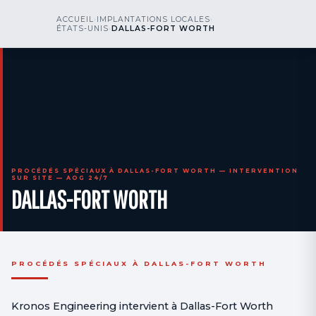
kr
nos
ACCUEIL
›
IMPLANTATIONS LOCALES
›
NOUS APPELER
AOG 24/7
ÉTATS-UNIS
›
DALLAS-FORT WORTH
engineering
PROCÉDÉS SPÉCIAUX À DALLAS-FORT WORTH — INTERVENTION
SUR SITE — AOG 24/7
DALLAS-FORT WORTH
PROCÉDÉS SPÉCIAUX À DALLAS-FORT WORTH
Kronos Engineering intervient à Dallas-Fort Worth