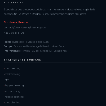
engineering
Spécialiste des procédés spéciaux, maintenance industrielle et ingénierie
aéronautique. Basés à Bordeaux, nous intervenons dans 50+ pays.
Bordeaux, France
contact@kronos-engineering.com
+33 7 69 51 61 26
France :
Bordeaux · Toulouse · Paris · Lyon
Europe :
Barcelone · Hambourg · Milan · Londres · Zurich
International :
Montréal · Dubai · Singapour · Casablanca
TRAITEMENTS SURFACE
shot peening
cold working
hfmi
flapper peening
roto peening
needle peening
shot blasting