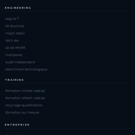
ENGINEERING
aog 24 7
bt structure
major repair
tech rep
sb ad retrofit
manpower
audit independant
benchmark technologique
TRAINING
formation initiale nadcap
formation refresh nadcap
recyclage qualifications
formation sur mesure
ENTREPRISE