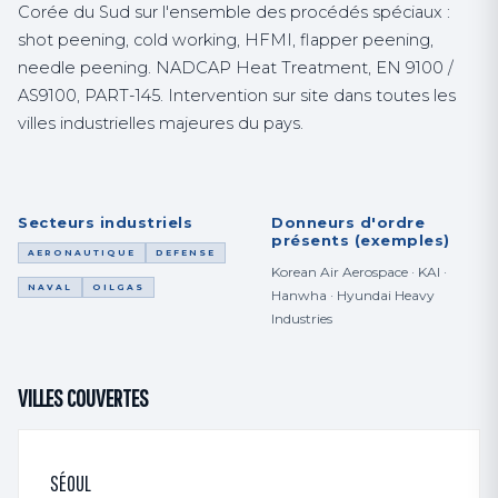
Corée du Sud sur l'ensemble des procédés spéciaux :
shot peening, cold working, HFMI, flapper peening,
needle peening. NADCAP Heat Treatment, EN 9100 /
AS9100, PART-145. Intervention sur site dans toutes les
villes industrielles majeures du pays.
Secteurs industriels
Donneurs d'ordre
présents (exemples)
AERONAUTIQUE
DEFENSE
Korean Air Aerospace · KAI ·
NAVAL
OILGAS
Hanwha · Hyundai Heavy
Industries
VILLES COUVERTES
SÉOUL