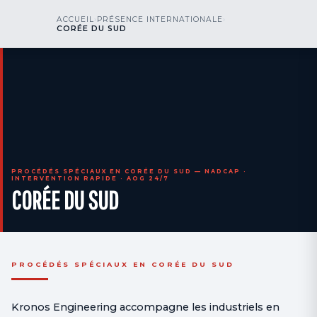
kr
nos
ACCUEIL
›
PRÉSENCE INTERNATIONALE
›
NOUS APPELER
AOG 24/7
CORÉE DU SUD
engineering
PROCÉDÉS SPÉCIAUX EN CORÉE DU SUD — NADCAP ·
INTERVENTION RAPIDE · AOG 24/7
CORÉE DU SUD
PROCÉDÉS SPÉCIAUX EN CORÉE DU SUD
Kronos Engineering accompagne les industriels en