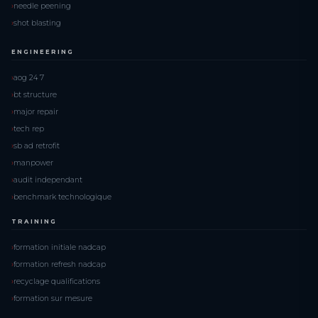
needle peening
shot blasting
ENGINEERING
aog 24 7
bt structure
major repair
tech rep
sb ad retrofit
manpower
audit independant
benchmark technologique
TRAINING
formation initiale nadcap
formation refresh nadcap
recyclage qualifications
formation sur mesure