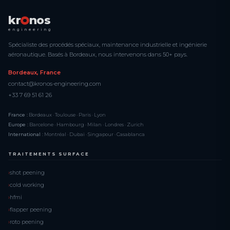
kr
nos
engineering
Spécialiste des procédés spéciaux, maintenance industrielle et ingénierie
aéronautique. Basés à Bordeaux, nous intervenons dans 50+ pays.
Bordeaux, France
contact@kronos-engineering.com
+33 7 69 51 61 26
France :
Bordeaux · Toulouse · Paris · Lyon
Europe :
Barcelone · Hambourg · Milan · Londres · Zurich
International :
Montréal · Dubai · Singapour · Casablanca
TRAITEMENTS SURFACE
shot peening
cold working
hfmi
flapper peening
roto peening