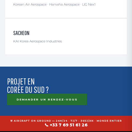
Korean Air Aerospace · Hanwha Aerospace · LIG Nex1
SACHEON
KAI Korea Aerospace Industries
PROJET EN
CORÉE DU SUD ?
DEMANDER UN RENDEZ-VOUS
🚨 AIRCRAFT ON GROUND — 24H/24 · 7J/7 · 365J/AN · MONDE ENTIER
📞 +33 7 69 51 61 26