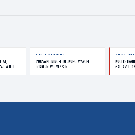
SHOT PEENING
SHOT PE
ITÄT,
200% PEENING-BEDECKUNG: WARUM
KUGELSTRAHL
CAP-AUDIT
FORDERN, WIE MESSEN
6AL-4V, TI-1