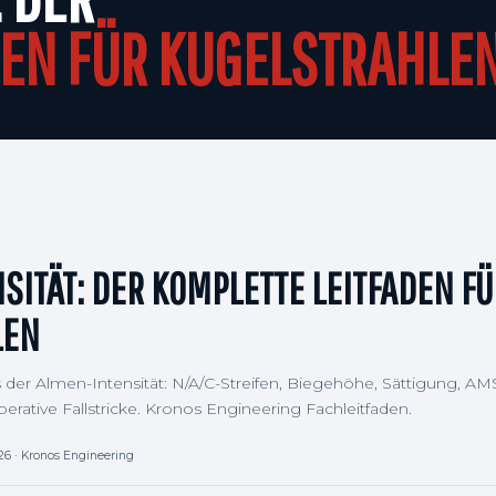
DEN FÜR KUGELSTRAHLE
SITÄT: DER KOMPLETTE LEITFADEN FÜ
LEN
der Almen-Intensität: N/A/C-Streifen, Biegehöhe, Sättigung, AM
erative Fallstricke. Kronos Engineering Fachleitfaden.
026 · Kronos Engineering