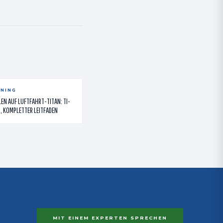
ENING
EN AUF LUFTFAHRT-TITAN: TI-
7, KOMPLETTER LEITFADEN
MIT EINEM EXPERTEN SPRECHEN