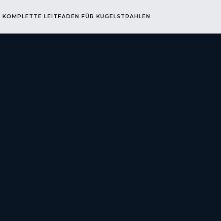
R KOMPLETTE LEITFADEN FÜR KUGELSTRAHLEN
EN
▾
ENGINEERING
▾
ANLAGEN & MASCHINEN
▾
SCHULUNGEN
▾