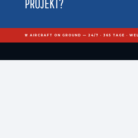
PROJEKT?
🚨 AIRCRAFT ON GROUND — 24/7 · 365 TAGE · WE
kr
nos
engineering
Spezialisten für Sonderverfahren, industrielle Instandhaltung und
Luftfahrttechnik. Standort Bordeaux, Einsätze in 50+ Ländern.
Bordeaux, France
contact@kronos-engineering.com
+33 7 69 51 61 26
Frankreich:
Bordeaux · Toulouse · Paris · Lyon
Europa:
Barcelona · Hamburg · Mailand · London · Zürich
International:
Montreal · Dubai · Singapur · Casablanca