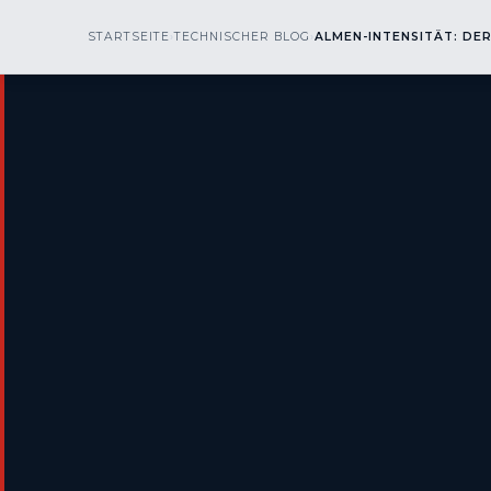
kr
nos
STARTSEITE
›
TECHNISCHER BLOG
OBERFLÄCHENVERFAHREN
›
ALMEN-INTENSITÄT: DE
▾
BRANCH
engineering