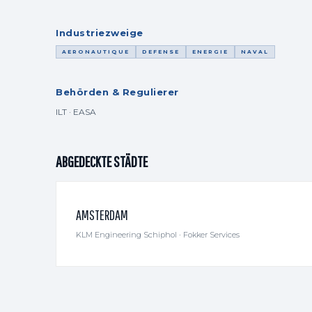
Industriezweige
AERONAUTIQUE
DEFENSE
ENERGIE
NAVAL
Behörden & Regulierer
ILT · EASA
ABGEDECKTE STÄDTE
AMSTERDAM
KLM Engineering Schiphol · Fokker Services