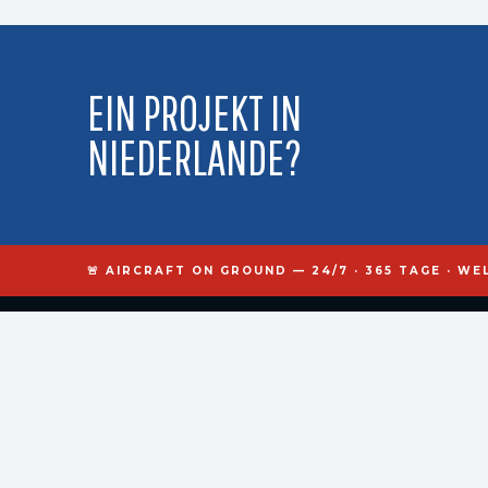
EIN PROJEKT IN
NIEDERLANDE?
🚨 AIRCRAFT ON GROUND — 24/7 · 365 TAGE · WE
kr
nos
engineering
Spezialisten für Sonderverfahren, industrielle Instandhaltung und
Luftfahrttechnik. Standort Bordeaux, Einsätze in 50+ Ländern.
Bordeaux, France