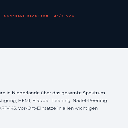
· SCHNELLE REAKTION · 24/7 AOG
ure in Niederlande über das gesamte Spektrum
estigung, HFMI, Flapper Peening, Nadel-Peening.
T-145. Vor-Ort-Einsätze in allen wichtigen