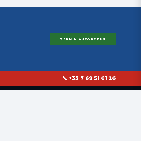
TERMIN ANFORDERN
📞 +33 7 69 51 61 26
UNTERNEHMEN
Startseite
Angebot anfordern
Kontakt
Technischer Blog