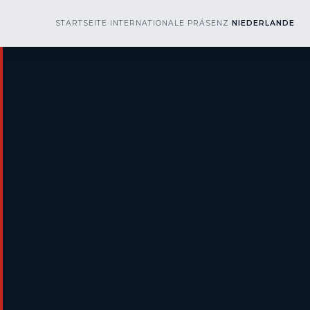
kr
nos
STARTSEITE
›
INTERNATIONALE PRÄSENZ
OBERFLÄCHENVERFAHREN
›
NIEDERLANDE
▾
BRANCH
engineering