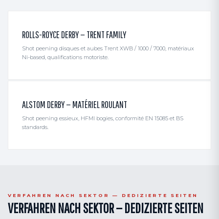
ROLLS-ROYCE DERBY — TRENT FAMILY
Shot peening disques et aubes Trent XWB / 1000 / 7000, matériaux
Ni-based, qualifications motoriste.
ALSTOM DERBY — MATÉRIEL ROULANT
Shot peening essieux, HFMI bogies, conformité EN 15085 et BS
standards.
VERFAHREN NACH SEKTOR — DEDIZIERTE SEITEN
VERFAHREN NACH SEKTOR — DEDIZIERTE SEITEN