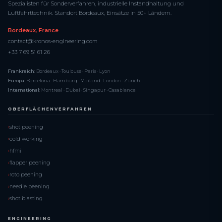
Spezialisten für Sonderverfahren, industrielle Instandhaltung und
Luftfahrttechnik. Standort Bordeaux, Einsätze in 50+ Ländern.
Bordeaux, France
contact@kronos-engineering.com
+33 7 69 51 61 26
Frankreich:
Bordeaux · Toulouse · Paris · Lyon
Europa:
Barcelona · Hamburg · Mailand · London · Zürich
International:
Montreal · Dubai · Singapur · Casablanca
OBERFLÄCHENVERFAHREN
shot peening
cold working
hfmi
flapper peening
roto peening
needle peening
shot blasting
ENGINEERING