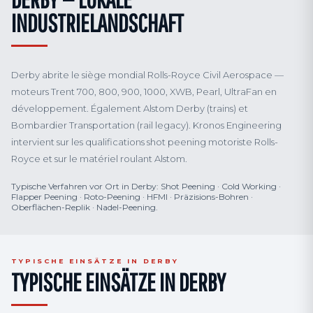
INDUSTRIELANDSCHAFT
Derby abrite le siège mondial Rolls-Royce Civil Aerospace —
moteurs Trent 700, 800, 900, 1000, XWB, Pearl, UltraFan en
développement. Également Alstom Derby (trains) et
Bombardier Transportation (rail legacy). Kronos Engineering
intervient sur les qualifications shot peening motoriste Rolls-
Royce et sur le matériel roulant Alstom.
Typische Verfahren vor Ort in Derby: Shot Peening · Cold Working ·
Flapper Peening · Roto-Peening · HFMI · Präzisions-Bohren ·
Oberflächen-Replik · Nadel-Peening.
TYPISCHE EINSÄTZE IN DERBY
TYPISCHE EINSÄTZE IN DERBY