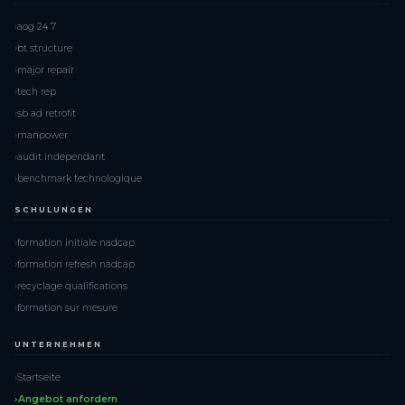
aog 24 7
bt structure
major repair
tech rep
sb ad retrofit
manpower
audit independant
benchmark technologique
SCHULUNGEN
formation initiale nadcap
formation refresh nadcap
recyclage qualifications
formation sur mesure
UNTERNEHMEN
Startseite
Angebot anfordern