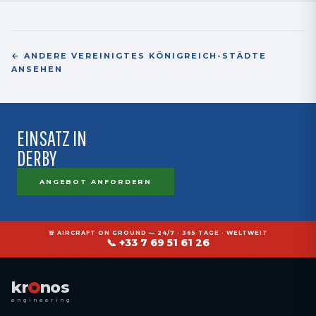
spécifications Rolls-Royce RRES et NADCAP Heat Treatment, processus
supplier approval dédié.
← ANDERE VEREINIGTES KÖNIGREICH-STÄDTE
ANSEHEN
EINSATZ IN
DERBY
ANGEBOT ANFORDERN
🚨 AIRCRAFT ON GROUND — 24/7 · 365 TAGE · WELTWEIT
📞 +33 7 69 51 61 26
kr
nos
engineering