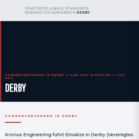
kr
nos
STARTSEITE
›
LOKALE STANDORTE
›
RUFEN SIE UNS AN
AOG 24/7
VEREINIGTES KÖNIGREICH
›
DERBY
engineering
SONDERVERFAHREN IN DERBY — VOR-ORT-EINSÄTZE — 24/7
AOG
DERBY
SONDERVERFAHREN IN DERBY
Kronos Engineering führt Einsätze in Derby (Vereinigtes