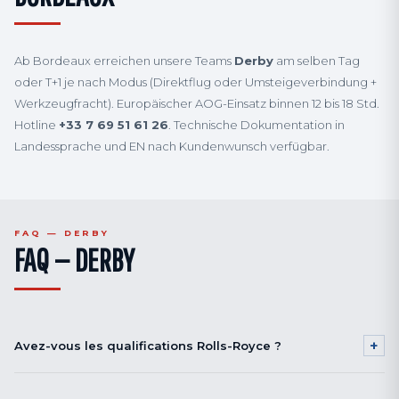
Ab Bordeaux erreichen unsere Teams
Derby
am selben Tag
oder T+1 je nach Modus (Direktflug oder Umsteigeverbindung +
Werkzeugfracht). Europäischer AOG-Einsatz binnen 12 bis 18 Std.
Hotline
+33 7 69 51 61 26
. Technische Dokumentation in
Landessprache und EN nach Kundenwunsch verfügbar.
FAQ — DERBY
FAQ — DERBY
+
Avez-vous les qualifications Rolls-Royce ?
Nos procédés shot peening motoriste sont compatibles avec les