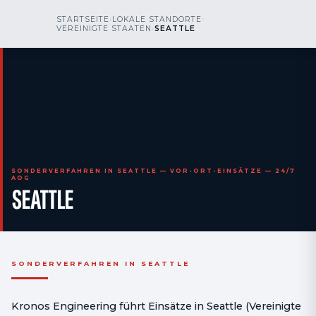
kr
nos
STARTSEITE
›
LOKALE STANDORTE
›
RUFEN SIE UNS AN
AOG 24/7
VEREINIGTE STAATEN
›
SEATTLE
engineering
SONDERVERFAHREN IN SEATTLE — VOR-ORT-EINSÄTZE — 24/7
AOG
SEATTLE
SONDERVERFAHREN IN SEATTLE
Kronos Engineering führt Einsätze in Seattle (Vereinigte