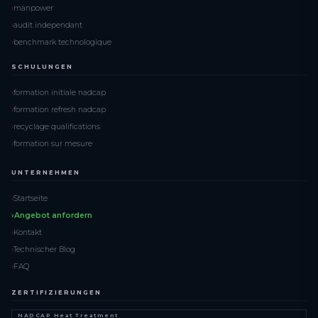
manpower
audit independant
benchmark technologique
SCHULUNGEN
formation initiale nadcap
formation refresh nadcap
recyclage qualifications
formation sur mesure
UNTERNEHMEN
Startseite
Angebot anfordern
Kontakt
Technischer Blog
FAQ
ZERTIFIZIERUNGEN
NADCAP Heat Treatment