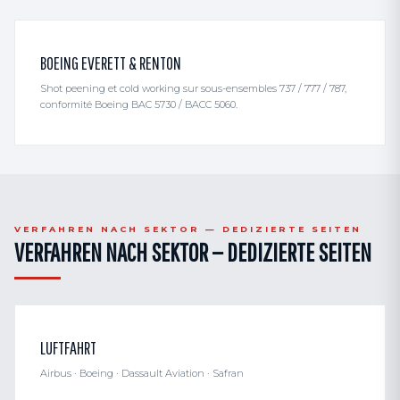
BOEING EVERETT & RENTON
Shot peening et cold working sur sous-ensembles 737 / 777 / 787,
conformité Boeing BAC 5730 / BACC 5060.
VERFAHREN NACH SEKTOR — DEDIZIERTE SEITEN
VERFAHREN NACH SEKTOR — DEDIZIERTE SEITEN
LUFTFAHRT
Airbus · Boeing · Dassault Aviation · Safran