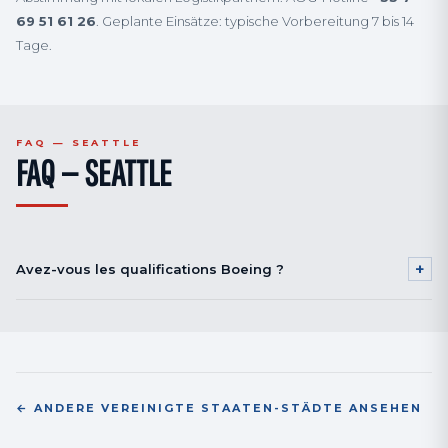
69 51 61 26
. Geplante Einsätze: typische Vorbereitung 7 bis 14
Tage.
FAQ — SEATTLE
FAQ — SEATTLE
+
Avez-vous les qualifications Boeing ?
Nos procédés shot peening et cold working sont conformes aux
spécifications Boeing BAC 5730 et BACC 5060. Processus supplier
approval Boeing sur demande.
← ANDERE VEREINIGTE STAATEN-STÄDTE ANSEHEN