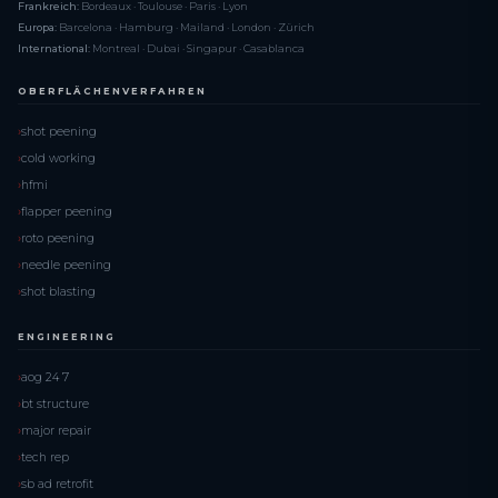
Frankreich:
Bordeaux · Toulouse · Paris · Lyon
Europa:
Barcelona · Hamburg · Mailand · London · Zürich
International:
Montreal · Dubai · Singapur · Casablanca
OBERFLÄCHENVERFAHREN
shot peening
cold working
hfmi
flapper peening
roto peening
needle peening
shot blasting
ENGINEERING
aog 24 7
bt structure
major repair
tech rep
sb ad retrofit