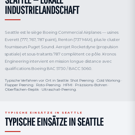
INDUSTRIELANDSCHAFT
Seattle est le siège Boeing Commercial Airplanes — usines
Everett (777, 767, 787 paint), Renton (737 MAX), plus le cluster
fournisseurs Puget Sound. Aerojet Rocketdyne (propulsion
spatiale) et sous-traitants 787 complètent ce pôle. Kronos
Engineering intervient en mission longue distance avec
qualifications Boeing BAC 5730 / BACC 5060.
Typische Verfahren vor Ort in Seattle: Shot Peening · Cold Working ·
Flapper Peening · Roto-Peening · HFMI · Präzisions-Bohren ·
Oberflächen-Replik · Ultraschall-Peening.
TYPISCHE EINSÄTZE IN SEATTLE
TYPISCHE EINSÄTZE IN SEATTLE