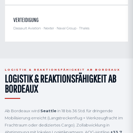
VERTEIDIGUNG
Dassault Aviation · Nexter · Naval Group · Thales
LOGISTIK & REAKTIONSFÄHIGKEIT AB BORDEAUX
LOGISTIK & REAKTIONSFÄHIGKEIT AB
BORDEAUX
Ab Bordeaux wird
Seattle
in 18 bis 36 Std. für dringende
Mobilisierung erreicht (Langstreckenflug + Werkzeugfracht im
Frachtraum oder dediziertes Cargo). Zollabwicklung in
Abstimmung mit lokalen Logistikpartnern. AOG-Hotline
+33 7