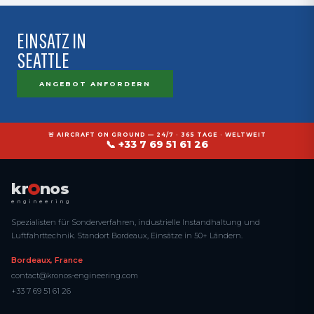
EINSATZ IN
SEATTLE
ANGEBOT ANFORDERN
🚨 AIRCRAFT ON GROUND — 24/7 · 365 TAGE · WELTWEIT
📞 +33 7 69 51 61 26
kr
nos
engineering
Spezialisten für Sonderverfahren, industrielle Instandhaltung und
Luftfahrttechnik. Standort Bordeaux, Einsätze in 50+ Ländern.
Bordeaux, France
contact@kronos-engineering.com
+33 7 69 51 61 26