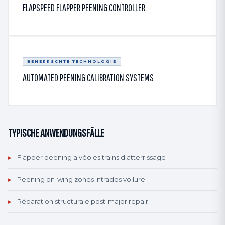
FLAPSPEED FLAPPER PEENING CONTROLLER
BEHERRSCHTE TECHNOLOGIE
AUTOMATED PEENING CALIBRATION SYSTEMS
TYPISCHE ANWENDUNGSFÄLLE
▸
Flapper peening alvéoles trains d'atterrissage
▸
Peening on-wing zones intrados voilure
▸
Réparation structurale post-major repair