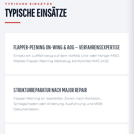
TYPISCHE EINSÄTZE
TYPISCHE EINSÄTZE
FLAPPER-PEENING ON-WING & AOG — VERFAHRENSEXPERTISE
Einsatz am Luftfahrzeug auf dem Vorfeld, Line- oder Hangar-MRO.
Mobiles Flapper-Peening-Werkzeug, Konformität AMS 2432.
STRUKTURREPARATUR NACH MAJOR REPAIR
Flapper-Peening an reparierten Zonen nach Korrosion,
Schlagschaden oder Änderung. Ausführung und MRB-
Dokumentation.