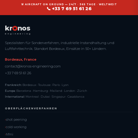
🚨 AIRCRAFT ON GROUND — 24/7 · 365 TAGE · WELTWEIT
📞 +33 7 69 51 61 26
kr
nos
engineering
Spezialisten für Sonderverfahren, industrielle Instandhaltung und
Luftfahrttechnik. Standort Bordeaux, Einsätze in 50+ Ländern.
Bordeaux, France
contact@kronos-engineering.com
+33 7 69 51 61 26
Frankreich:
Bordeaux · Toulouse · Paris · Lyon
Europa:
Barcelona · Hamburg · Mailand · London · Zürich
International:
Montreal · Dubai · Singapur · Casablanca
OBERFLÄCHENVERFAHREN
shot peening
cold working
hfmi