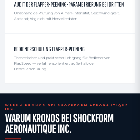
AUDIT DER FLAPPER-PEENING-PARAMETRIERUNG BEI DRITTEN
Unabhängige Prüfung von Almen-Intensität, Geschwindigkeit,
Abstand; Abgleich mit Herstellerdaten.
BEDIENERSCHULUNG FLAPPER-PEENING
Theoretischer und praktischer Lehrgang für Bediener von
FlapSpeed — verfahrensorientiert, außerhalb der
Herstellerschulung.
WARUM KRONOS BEI SHOCKFORM AERONAUTIQUE
INC.
WARUM KRONOS BEI SHOCKFORM
AERONAUTIQUE INC.