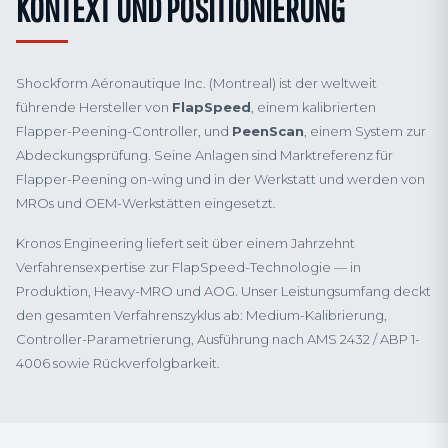
KONTEXT UND POSITIONIERUNG
Shockform Aéronautique Inc. (Montreal) ist der weltweit
führende Hersteller von
FlapSpeed
, einem kalibrierten
Flapper-Peening-Controller, und
PeenScan
, einem System zur
Abdeckungsprüfung. Seine Anlagen sind Marktreferenz für
Flapper-Peening on-wing und in der Werkstatt und werden von
MROs und OEM-Werkstätten eingesetzt.
Kronos Engineering liefert seit über einem Jahrzehnt
Verfahrensexpertise zur FlapSpeed-Technologie — in
Produktion, Heavy-MRO und AOG. Unser Leistungsumfang deckt
den gesamten Verfahrenszyklus ab: Medium-Kalibrierung,
Controller-Parametrierung, Ausführung nach AMS 2432 / ABP 1-
4006 sowie Rückverfolgbarkeit.