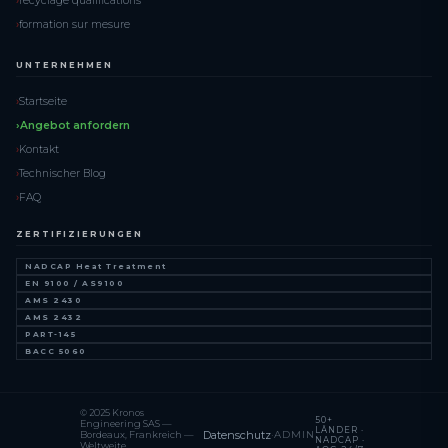
recyclage qualifications
formation sur mesure
UNTERNEHMEN
Startseite
Angebot anfordern
Kontakt
Technischer Blog
FAQ
ZERTIFIZIERUNGEN
NADCAP Heat Treatment
EN 9100 / AS9100
AMS 2430
AMS 2432
PART-145
BACC 5060
© 2025 Kronos
50+
Engineering SAS —
LÄNDER ·
Datenschutz
·
ADMIN
Bordeaux, Frankreich —
NADCAP ·
Weltweite