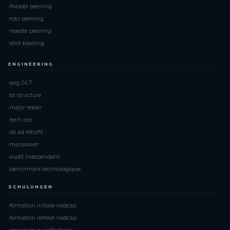
flapper peening
roto peening
needle peening
shot blasting
ENGINEERING
aog 24 7
bt structure
major repair
tech rep
sb ad retrofit
manpower
audit independant
benchmark technologique
SCHULUNGEN
formation initiale nadcap
formation refresh nadcap