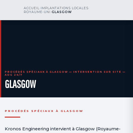
kr
nos
ACCUEIL
›
IMPLANTATIONS LOCALES
›
NOUS APPELER
AOG 24/7
ROYAUME-UNI
›
GLASGOW
engineering
PROCÉDÉS SPÉCIAUX À GLASGOW — INTERVENTION SUR SITE —
AOG 24/7
GLASGOW
PROCÉDÉS SPÉCIAUX À GLASGOW
Kronos Engineering intervient à Glasgow (Royaume-