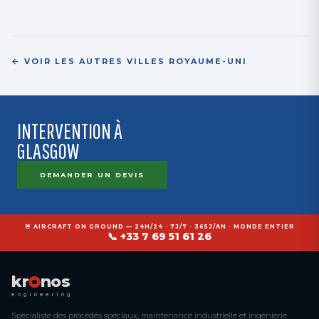
← VOIR LES AUTRES VILLES ROYAUME-UNI
INTERVENTION À
GLASGOW
DEMANDER UN DEVIS
🚨 AIRCRAFT ON GROUND — 24H/24 · 7J/7 · 365J/AN · MONDE ENTIER
📞 +33 7 69 51 61 26
kr
nos
engineering
Spécialiste des procédés spéciaux, maintenance industrielle et ingénierie