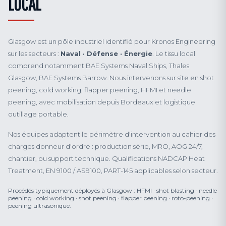
LOCAL
Glasgow est un pôle industriel identifié pour Kronos Engineering
sur les secteurs :
Naval · Défense · Énergie
. Le tissu local
comprend notamment BAE Systems Naval Ships, Thales
Glasgow, BAE Systems Barrow. Nous intervenons sur site en shot
peening, cold working, flapper peening, HFMI et needle
peening, avec mobilisation depuis Bordeaux et logistique
outillage portable.
Nos équipes adaptent le périmètre d'intervention au cahier des
charges donneur d'ordre : production série, MRO, AOG 24/7,
chantier, ou support technique. Qualifications NADCAP Heat
Treatment, EN 9100 / AS9100, PART-145 applicables selon secteur.
Procédés typiquement déployés à Glasgow : HFMI · shot blasting · needle
peening · cold working · shot peening · flapper peening · roto-peening ·
peening ultrasonique.