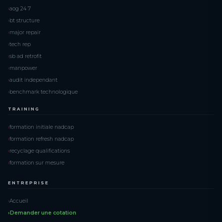
aog 24 7
bt structure
major repair
tech rep
sb ad retrofit
manpower
audit independant
benchmark technologique
TRAINING
formation initiale nadcap
formation refresh nadcap
recyclage qualifications
formation sur mesure
ENTREPRISE
Accueil
Demander une cotation