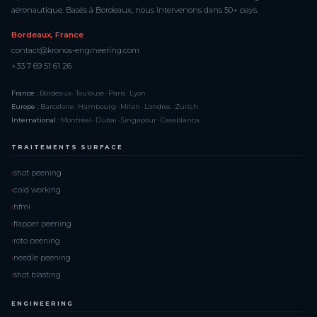
aéronautique. Basés à Bordeaux, nous intervenons dans 50+ pays.
Bordeaux, France
contact@kronos-engineering.com
+33 7 69 51 61 26
France :
Bordeaux · Toulouse · Paris · Lyon
Europe :
Barcelone · Hambourg · Milan · Londres · Zurich
International :
Montréal · Dubai · Singapour · Casablanca
TRAITEMENTS SURFACE
shot peening
cold working
hfmi
flapper peening
roto peening
needle peening
shot blasting
ENGINEERING