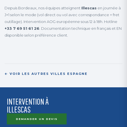
Depuis Bordeaux, nos équipes atteignent
Illescas
en journée à
J+1 selon le mode (vol direct ou vol avec correspondance + fret
outillage). Intervention AOG européenne sous 12 à 18h. Hotline
+33 7 69 51 61 26
. Documentation technique en français et EN
disponible selon préférence client.
← VOIR LES AUTRES VILLES ESPAGNE
INTERVENTION À
ILLESCAS
DEMANDER UN DEVIS