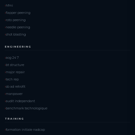
hfmi
flapper peening
roto peening
needle peening
shot blasting
ENGINEERING
aog 24 7
bt structure
major repair
tech rep
sb ad retrofit
manpower
audit independant
benchmark technologique
TRAINING
formation initiale nadcap