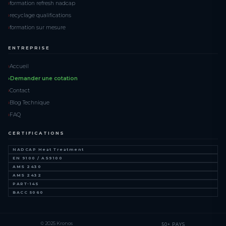
formation refresh nadcap
recyclage qualifications
formation sur mesure
ENTREPRISE
Accueil
Demander une cotation
Contact
Blog Technique
FAQ
CERTIFICATIONS
NADCAP Heat Treatment
EN 9100 / AS9100
AMS 2430
AMS 2432
PART-145
BACC 5060
© 2025 Kronos
50+ PAYS