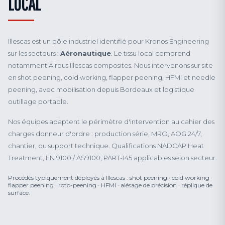
LOCAL
Illescas est un pôle industriel identifié pour Kronos Engineering
sur les secteurs :
Aéronautique
. Le tissu local comprend
notamment Airbus Illescas composites. Nous intervenons sur site
en shot peening, cold working, flapper peening, HFMI et needle
peening, avec mobilisation depuis Bordeaux et logistique
outillage portable.
Nos équipes adaptent le périmètre d'intervention au cahier des
charges donneur d'ordre : production série, MRO, AOG 24/7,
chantier, ou support technique. Qualifications NADCAP Heat
Treatment, EN 9100 / AS9100, PART-145 applicables selon secteur.
Procédés typiquement déployés à Illescas : shot peening · cold working ·
flapper peening · roto-peening · HFMI · alésage de précision · réplique de
surface.