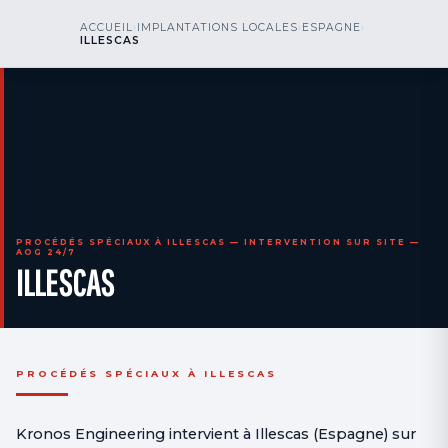
kr
nos
ACCUEIL
›
IMPLANTATIONS LOCALES
›
ESPAGNE
›
NOUS APPELER
AOG 24/7
ILLESCAS
engineering
PROCÉDÉS SPÉCIAUX À ILLESCAS — INTERVENTION SUR SITE —
AOG 24/7
ILLESCAS
PROCÉDÉS SPÉCIAUX À ILLESCAS
Kronos Engineering intervient à Illescas (Espagne) sur