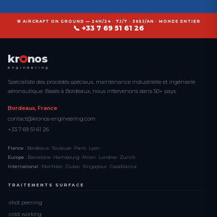
🚨 AIRCRAFT ON GROUND — 24H/24 · 7J/7 · 365J/AN · MONDE ENTIER
📞 +33 7 69 51 61 26
kr
nos
engineering
Spécialiste des procédés spéciaux, maintenance industrielle et ingénierie
aéronautique. Basés à Bordeaux, nous intervenons dans 50+ pays.
Bordeaux, France
contact@kronos-engineering.com
+33 7 69 51 61 26
France :
Bordeaux · Toulouse · Paris · Lyon
Europe :
Barcelone · Hambourg · Milan · Londres · Zurich
International :
Montréal · Dubai · Singapour · Casablanca
TRAITEMENTS SURFACE
shot peening
cold working