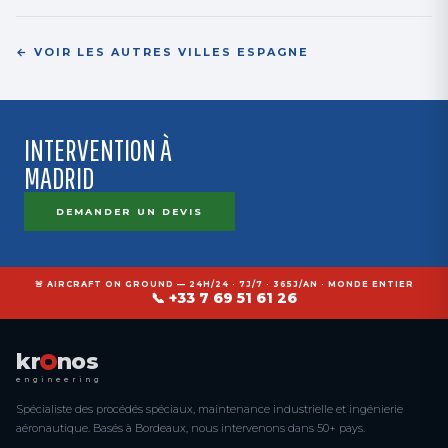
← VOIR LES AUTRES VILLES ESPAGNE
INTERVENTION À
MADRID
DEMANDER UN DEVIS
🚨 AIRCRAFT ON GROUND — 24H/24 · 7J/7 · 365J/AN · MONDE ENTIER
📞 +33 7 69 51 61 26
kr
nos
engineering
Spécialiste des procédés spéciaux, maintenance industrielle et ingénierie
aéronautique. Basés à Bordeaux, nous intervenons dans 50+ pays.