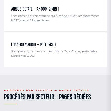
AIRBUS GETAFE — A400M & MRTT
Shot peening et cold working sur fuselage A400M, aménagements
MRTT, spec AIPS et militaires.
ITP AERO MADRID — MOTORISTE
Shot peening disques et aubes moteurs Rolls-Royce / partenariats
Eurofighter EJ200.
PROCÉDÉS PAR SECTEUR — PAGES DÉDIÉES
PROCÉDÉS PAR SECTEUR — PAGES DÉDIÉES