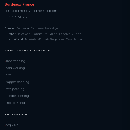
Bordeaux, France
contact@kronos-engineering.com
+33 7 69 51 61 26
France :
Bordeaux · Toulouse · Paris · Lyon
Europe :
Barcelone · Hambourg · Milan · Londres · Zurich
International :
Montréal · Dubai · Singapour · Casablanca
TRAITEMENTS SURFACE
shot peening
cold working
hfmi
flapper peening
roto peening
needle peening
shot blasting
ENGINEERING
aog 24 7