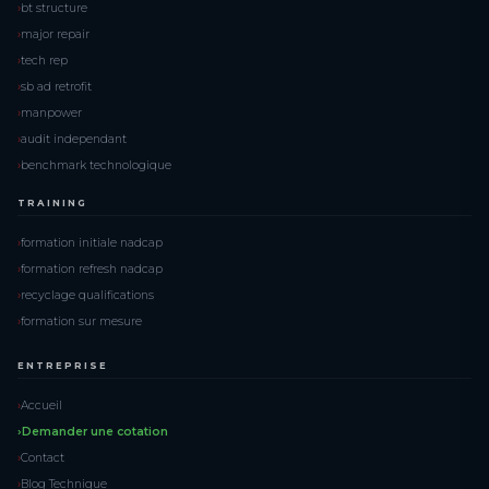
bt structure
major repair
tech rep
sb ad retrofit
manpower
audit independant
benchmark technologique
TRAINING
formation initiale nadcap
formation refresh nadcap
recyclage qualifications
formation sur mesure
ENTREPRISE
Accueil
Demander une cotation
Contact
Blog Technique