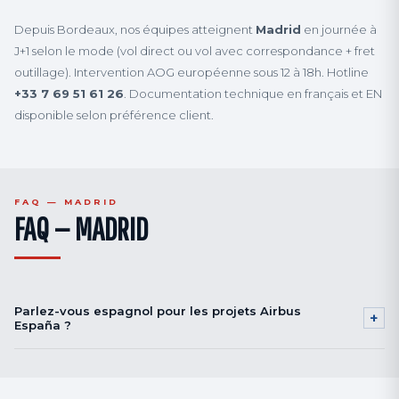
Depuis Bordeaux, nos équipes atteignent
Madrid
en journée à
J+1 selon le mode (vol direct ou vol avec correspondance + fret
outillage). Intervention AOG européenne sous 12 à 18h. Hotline
+33 7 69 51 61 26
. Documentation technique en français et EN
disponible selon préférence client.
FAQ — MADRID
FAQ — MADRID
Parlez-vous espagnol pour les projets Airbus
+
España ?
Oui. Équipes hispanophones, documentation ES/EN/FR selon préférence
client et procédures Airbus DMS / AIPS.