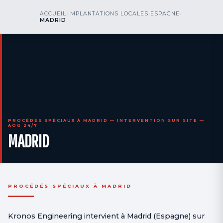
kr
nos
ACCUEIL
›
IMPLANTATIONS LOCALES
›
ESPAGNE
›
NOUS APPELER
AOG 24/7
MADRID
engineering
PROCÉDÉS SPÉCIAUX À MADRID — INTERVENTION SUR SITE —
AOG 24/7
MADRID
PROCÉDÉS SPÉCIAUX À MADRID
Kronos Engineering intervient à Madrid (Espagne) sur