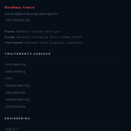
Bordeaux, France
contact@kronos-engineering.com
+33 7 69 51 61 26
France :
Bordeaux · Toulouse · Paris · Lyon
Europe :
Barcelone · Hambourg · Milan · Londres · Zurich
International :
Montréal · Dubai · Singapour · Casablanca
TRAITEMENTS SURFACE
shot peening
cold working
hfmi
flapper peening
roto peening
needle peening
shot blasting
ENGINEERING
aog 24 7