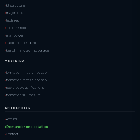
bt structure
major repair
tech rep
sb ad retrofit
manpower
audit independant
benchmark technologique
TRAINING
formation initiale nadcap
formation refresh nadcap
recyclage qualifications
formation sur mesure
ENTREPRISE
Accueil
Demander une cotation
Contact