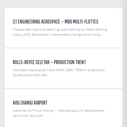
ST ENGINEERING AEROSPACE — MRO MULTI-FLOTTES
Flapper peening, shot peening, cold working sur flottes Boeing,
Airbus, ATR, Bombardier. Interventions hangar et on-wing.
ROLLS-ROYCE SELETAR — PRODUCTION TRENT
Shot peening disques Trent XWB / 1000 / 7000 en production.
Qualifications RES 5.64.
AOG CHANGI AIRPORT
Astreinte 24/7 hub Changi — réponse sous 2h, déplacement
technicien sous 12h.