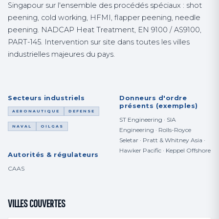
Singapour sur l'ensemble des procédés spéciaux : shot
peening, cold working, HFMI, flapper peening, needle
peening. NADCAP Heat Treatment, EN 9100 / AS9100,
PART-145. Intervention sur site dans toutes les villes
industrielles majeures du pays.
Secteurs industriels
Donneurs d'ordre
présents (exemples)
AERONAUTIQUE
DEFENSE
ST Engineering · SIA
NAVAL
OILGAS
Engineering · Rolls-Royce
Seletar · Pratt & Whitney Asia ·
Hawker Pacific · Keppel Offshore
Autorités & régulateurs
CAAS
VILLES COUVERTES