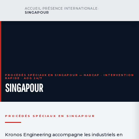
kr
nos
ACCUEIL
›
PRÉSENCE INTERNATIONALE
›
NOUS APPELER
AOG 24/7
SINGAPOUR
engineering
PROCÉDÉS SPÉCIAUX EN SINGAPOUR — NADCAP · INTERVENTION
RAPIDE · AOG 24/7
SINGAPOUR
PROCÉDÉS SPÉCIAUX EN SINGAPOUR
Kronos Engineering accompagne les industriels en