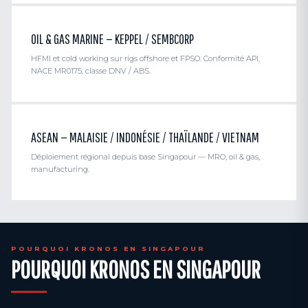
OIL & GAS MARINE — KEPPEL / SEMBCORP
HFMI et cold working sur rigs offshore et FPSO. Conformité API,
NACE MR0175, classe DNV / ABS.
ASEAN — MALAISIE / INDONÉSIE / THAÏLANDE / VIETNAM
Déploiement régional depuis base Singapour — MRO, oil & gas,
manufacturing.
POURQUOI KRONOS EN SINGAPOUR
POURQUOI KRONOS EN SINGAPOUR