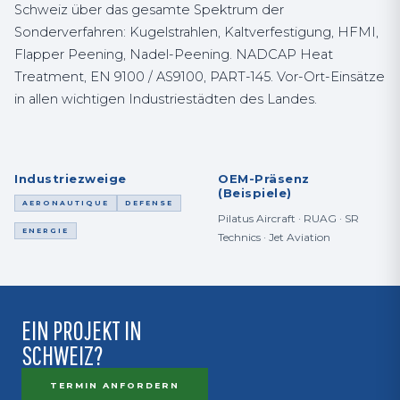
Schweiz über das gesamte Spektrum der
Sonderverfahren: Kugelstrahlen, Kaltverfestigung, HFMI,
Flapper Peening, Nadel-Peening. NADCAP Heat
Treatment, EN 9100 / AS9100, PART-145. Vor-Ort-Einsätze
in allen wichtigen Industriestädten des Landes.
Industriezweige
OEM-Präsenz
(Beispiele)
AERONAUTIQUE
DEFENSE
Pilatus Aircraft · RUAG · SR
ENERGIE
Technics · Jet Aviation
EIN PROJEKT IN
SCHWEIZ?
TERMIN ANFORDERN