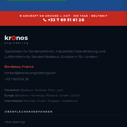
🚨 AIRCRAFT ON GROUND — 24/7 · 365 TAGE · WELTWEIT
📞 +33 7 69 51 61 26
kr
nos
engineering
Spezialisten für Sonderverfahren, industrielle Instandhaltung und
Luftfahrttechnik. Standort Bordeaux, Einsätze in 50+ Ländern.
Bordeaux, France
contact@kronos-engineering.com
+33 7 69 51 61 26
Frankreich:
Bordeaux · Toulouse · Paris · Lyon
Europa:
Barcelona · Hamburg · Mailand · London · Zürich
International:
Montreal · Dubai · Singapur · Casablanca
OBERFLÄCHENVERFAHREN
shot peening