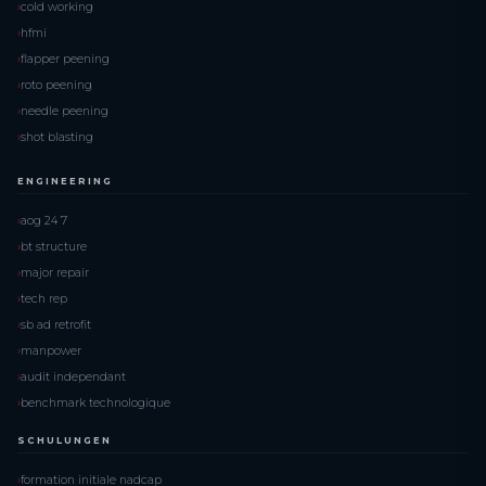
cold working
hfmi
flapper peening
roto peening
needle peening
shot blasting
ENGINEERING
aog 24 7
bt structure
major repair
tech rep
sb ad retrofit
manpower
audit independant
benchmark technologique
SCHULUNGEN
formation initiale nadcap