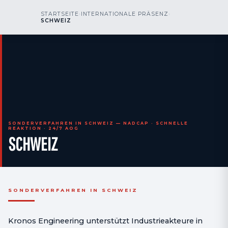
kr
nos
STARTSEITE
›
INTERNATIONALE PRÄSENZ
›
RUFEN SIE UNS AN
AOG 24/7
SCHWEIZ
engineering
SONDERVERFAHREN IN SCHWEIZ — NADCAP · SCHNELLE
REAKTION · 24/7 AOG
SCHWEIZ
SONDERVERFAHREN IN SCHWEIZ
Kronos Engineering unterstützt Industrieakteure in