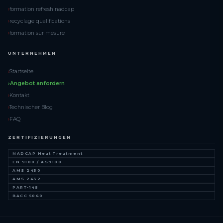
formation refresh nadcap
recyclage qualifications
formation sur mesure
UNTERNEHMEN
Startseite
Angebot anfordern
Kontakt
Technischer Blog
FAQ
ZERTIFIZIERUNGEN
NADCAP Heat Treatment
EN 9100 / AS9100
AMS 2430
AMS 2432
PART-145
BACC 5060